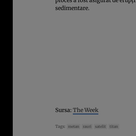
proces a fost asigurat de erupţi
sedimentare.
Sursa:
The Week
Tags:
metan
rauri
satelit
titan