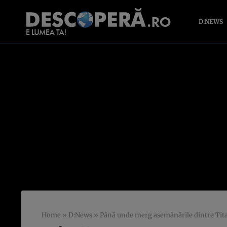
D:NEWS
Home
»
D:News
»
Până unde merg asemănările dintre Tita