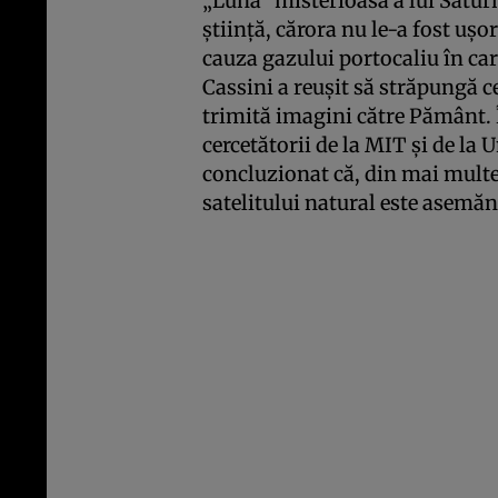
„Luna” misterioasă a lui Saturn
ştiinţă, cărora nu le-a fost uşo
cauza gazului portocaliu în car
Cassini a reuşit să străpungă ce
trimită imagini către Pământ. 
cercetătorii de la MIT şi de la
concluzionat că, din mai multe
satelitului natural este asemănă