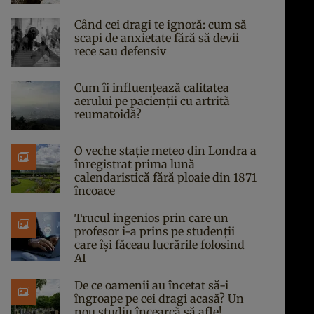
Când cei dragi te ignoră: cum să
scapi de anxietate fără să devii
rece sau defensiv
Cum îi influențează calitatea
aerului pe pacienții cu artrită
reumatoidă?
O veche stație meteo din Londra a
înregistrat prima lună
calendaristică fără ploaie din 1871
încoace
Trucul ingenios prin care un
profesor i-a prins pe studenții
care își făceau lucrările folosind
AI
De ce oamenii au încetat să-i
îngroape pe cei dragi acasă? Un
nou studiu încearcă să afle!