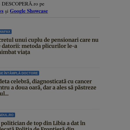
e DESCOPERĂ.ro pe
ws
Google Showcase
și
IAFAX
cretul unui cuplu de pensionari care nu
 datorii: metoda plicurilor le-a
himbat viața
SE ÎNTÂMPLĂ DOCTORE
deta celebră, diagnosticată cu cancer
tru a doua oară, dar a ales să păstreze
ul...
NDUL.RO
politician de top din Libia a dat în
ecată Poliția de Frontieră din