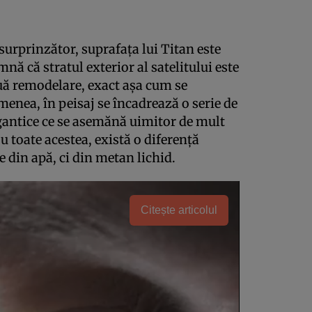
surprinzător, suprafaţa lui Titan este
mnă că stratul exterior al satelitului este
uă remodelare, exact aşa cum se
enea, în peisaj se încadrează o serie de
gigantice ce se asemănă uimitor de mult
u toate acestea, există o diferenţă
 din apă, ci din metan lichid.
Citește articolul