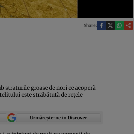
Share:
ub straturile groase de nori ce acoperă
elitului este străbătută de reţele
Urmărește-ne in Discover