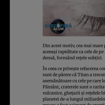
Din acest motiv, cea mai mare p
aceeaşi rapiditate ca cele de p
densă, formând reţele subţiri.
În ceea ce priveşte refacerea c
sunt de părere că Titan a trecu
asemănătoare cu cele pe care le
Pământ, craterele sunt o raritat
vulcanice, gheţarii şi reţelele
planetei de-a lungul miliardelo