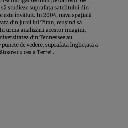
 i-a intrigat de mult pe oamenii de
r să studieze suprafaţa satelitului din
e este învăluit. În 2004, nava spaţială
aţa din jurul lui Titan, reuşind să
În urma analizării acestor imagini,
 Universitatea din Tennessee au
 puncte de vedere, suprafaţa îngheţată a
toare cu cea a Terrei .