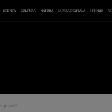
ȘTIINȚĂ
CULTURĂ
NATURĂ
LUMEA DIGITALĂ
ISTORIE
V
n şi Terra?