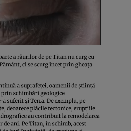
arte a râurilor de pe Titan nu curg cu
e Pământ, ci se scurg încet prin gheaţa
ontinuă a suprafeţei, oamenii de ştiinţă
t prin schimbări geologice
-a suferit şi Terra. De exemplu, pe
e, deoarece plăcile tectonice, erupţiile
 hidrografice au contribuit la remodelarea
r de ani. Pe Titan, în schimb, acest