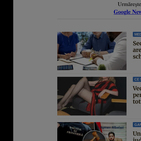
Urmăreșt
Google Ne
MED
Se
are
sc
CE 
Ve
pen
tot
GA
Un 
jud