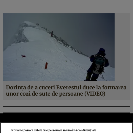
Dorinţa de a cuceri Everestul duce la formarea
unor cozi de sute de persoane (VIDEO)
Nouă ne pasă ca datele tale personale să rămână confidențiale