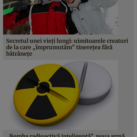
Secretul unei vieţi lungi: uimitoarele creaturi
de la care „împrumutăm” tinereţea fără
bătrâneţe
„Bomba radioactivă inteligentă”, noua armă