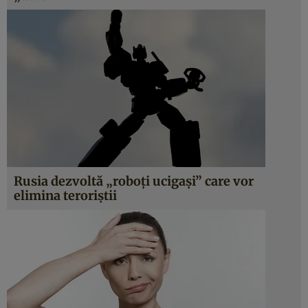
Rusia dezvoltă „roboţi ucigaşi” care vor
elimina teroriştii