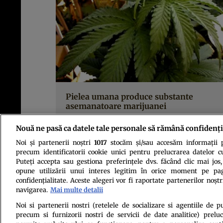
Pielea umana produce substante
asemanatoare marijuanei
Nouă ne pasă ca datele tale personale să rămână confidenți
Noi și partenerii noștri
1017
stocăm și/sau accesăm informații pe
precum identificatorii cookie unici pentru prelucrarea datelor c
Puteți accepta sau gestiona preferințele dvs. făcând clic mai jos,
opune utilizării unui interes legitim în orice moment pe pag
confidențialitate. Aceste alegeri vor fi raportate partenerilor noștr
navigarea.
Mai multe detalii
Politica de conf
Noi si partenerii nostri (retelele de socializare si agentiile de p
precum si furnizorii nostri de servicii de date analitice) prel