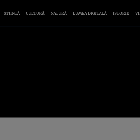
ȘTIINȚĂ
CULTURĂ
NATURĂ
LUMEA DIGITALĂ
ISTORIE
V