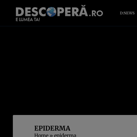
D:NEWS
EPIDERMA
Home
»
epiderma