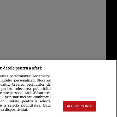
m datele pentru a oferi:
urarea performanței reclamelor.
inutului personalizat. Stocarea
zitiv. Crearea profilurilor de
 pentru selectarea publicității
icitate personalizată. Măsurarea
i prin statistici sau combinații
lor limitate pentru a selecta
u a selecta publicitatea. Date
ACCEPT TOATE
ct
Setări Cookies
rea dispozitivului.