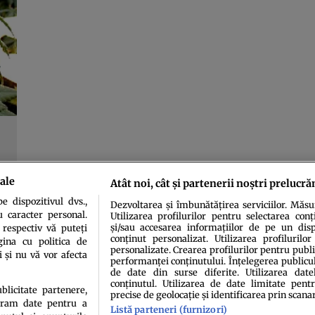
ale
Atât noi, cât și partenerii noștri prelucră
 dispozitivul dvs.,
Dezvoltarea și îmbunătățirea serviciilor. Măs
u caracter personal.
Utilizarea profilurilor pentru selectarea conț
și/sau accesarea informațiilor de pe un dispo
 respectiv vă puteți
conținut personalizat. Utilizarea profilurilor
ina cu politica de
personalizate. Crearea profilurilor pentru publ
i și nu vă vor afecta
performanței conținutului. Înțelegerea publiculu
de date din surse diferite. Utilizarea date
conținutul. Utilizarea de date limitate pentr
idenţialitate
Politica de cookies
Termeni şi condiţii
Echipa redacțională
Conta
ublicitate partenere,
precise de geolocație și identificarea prin scana
ucram date pentru a
Listă parteneri (furnizori)