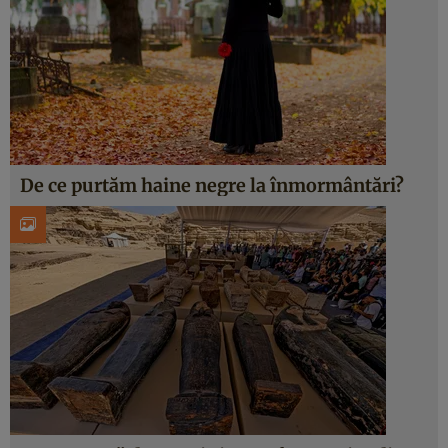
De ce purtăm haine negre la înmormântări?