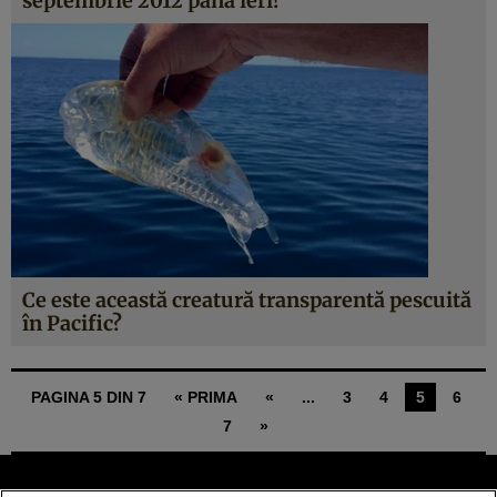
septembrie 2012 până ieri!
Ce este această creatură transparentă pescuită
în Pacific?
PAGINA 5 DIN 7
« PRIMA
«
...
3
4
5
6
7
»