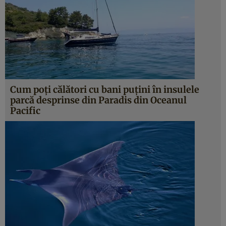
Cum poţi călători cu bani puţini în insulele
parcă desprinse din Paradis din Oceanul
Pacific