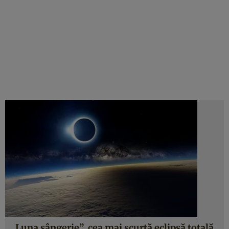
„Luna sângerie”, cea mai scurtă eclipsă totală