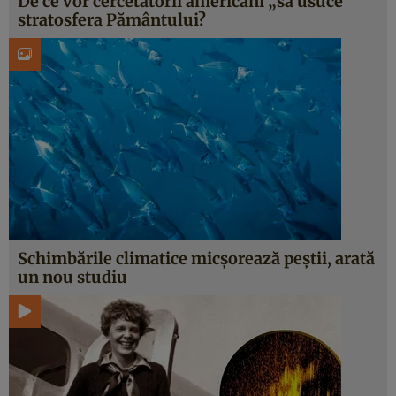
De ce vor cercetătorii americani „să usuce”
stratosfera Pământului?
Schimbările climatice micșorează peștii, arată
un nou studiu