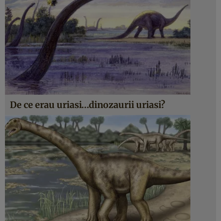
De ce erau uriasi…dinozaurii uriasi?