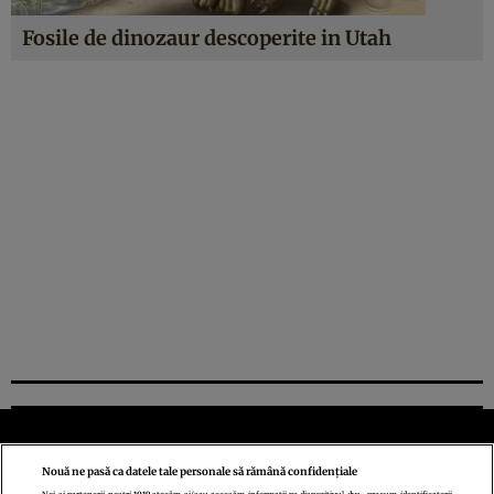
Fosile de dinozaur descoperite in Utah
Nouă ne pasă ca datele tale personale să rămână confidențiale