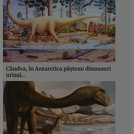
Cândva, în Antarctica păşteau dinozauri
uriaşi…