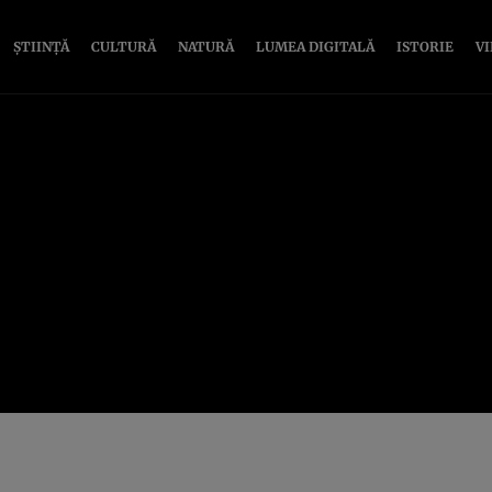
ȘTIINȚĂ
CULTURĂ
NATURĂ
LUMEA DIGITALĂ
ISTORIE
V