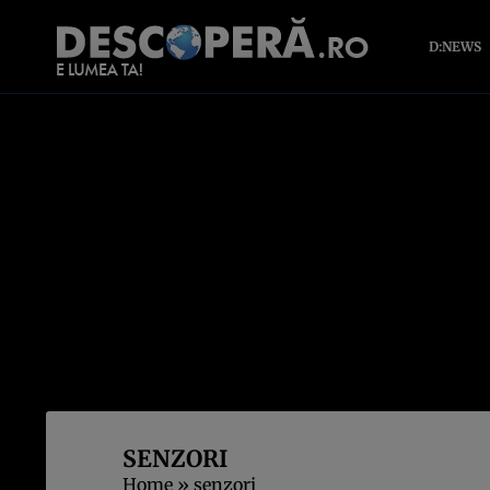
D:NEWS
SENZORI
Home
»
senzori