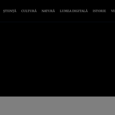
ȘTIINȚĂ
CULTURĂ
NATURĂ
LUMEA DIGITALĂ
ISTORIE
V