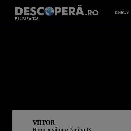
D:NEWS
VIITOR
Home
»
viitor
»
Pagina 13