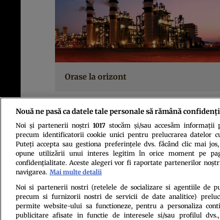
Orase la orizont
Nouă ne pasă ca datele tale personale să rămână confidenți
P
Noi și partenerii noștri
1017
stocăm și/sau accesăm informații pe
precum identificatorii cookie unici pentru prelucrarea datelor c
Puteți accepta sau gestiona preferințele dvs. făcând clic mai jos,
opune utilizării unui interes legitim în orice moment pe pag
confidențialitate. Aceste alegeri vor fi raportate partenerilor noștr
navigarea.
Mai multe detalii
Politica de conf
Noi si partenerii nostri (retelele de socializare si agentiile de p
precum si furnizorii nostri de servicii de date analitice) prel
permite website-ului sa functioneze, pentru a personaliza conti
publicitare afisate in functie de interesele si/sau profilul dvs