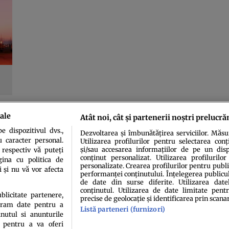
ale
Atât noi, cât și partenerii noștri prelucră
AGINA 13 DIN 13
« PRIMA
«
...
9
10
11
12
1
 dispozitivul dvs.,
Dezvoltarea și îmbunătățirea serviciilor. Măs
u caracter personal.
Utilizarea profilurilor pentru selectarea conț
și/sau accesarea informațiilor de pe un dispo
 respectiv vă puteți
conținut personalizat. Utilizarea profilurilor
ina cu politica de
personalizate. Crearea profilurilor pentru publ
i și nu vă vor afecta
performanței conținutului. Înțelegerea publiculu
de date din surse diferite. Utilizarea date
conținutul. Utilizarea de date limitate pentr
idenţialitate
Politica de cookies
Termeni şi condiţii
Echipa redacțională
Conta
ublicitate partenere,
precise de geolocație și identificarea prin scana
ucram date pentru a
Listă parteneri (furnizori)
nutul si anunturile
., pentru a va oferi