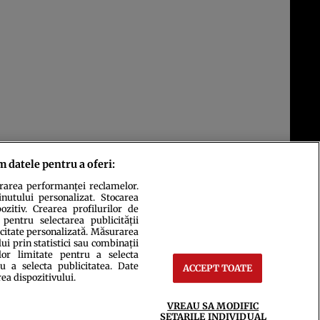
m datele pentru a oferi:
3
urarea performanței reclamelor.
inutului personalizat. Stocarea
zitiv. Crearea profilurilor de
 pentru selectarea publicității
icitate personalizată. Măsurarea
i prin statistici sau combinații
lor limitate pentru a selecta
u a selecta publicitatea. Date
ACCEPT TOATE
ct
Setări Cookies
rea dispozitivului.
VREAU SA MODIFIC
SETARILE INDIVIDUAL