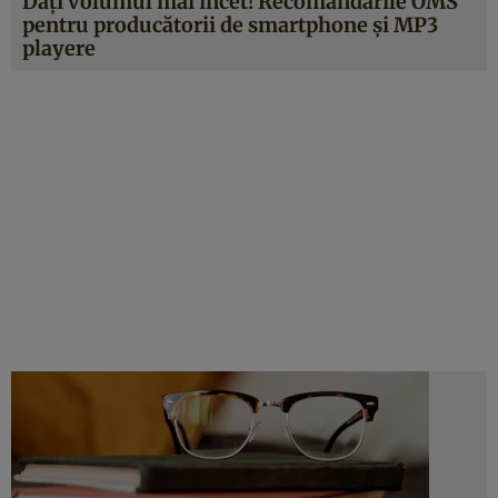
Daţi volumul mai încet! Recomandările OMS
pentru producătorii de smartphone şi MP3
playere