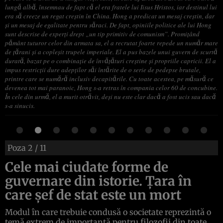
lungă albă, însemnau de fapt că el era fratele lui Iisus Hristos, iar destinul lui
era să creeze un regat creștin în China. Hong a predicat un mesaj creștin, dar
și un mesaj de egalitate pentru săraci. De fapt, opiniile politice ale lui Hong
sunt descrise de experți drept „un tip primitiv de comunism”. Promițând
pământ tuturor celor din armata sa, el a recrutat foarte repede un număr mare
de țărani și a copleșit trupele imperiale. El a pus bazele unui guvern de scurtă
durată, bazat pe o combinație de învățături creștine și propriile capricii. El a
impus restricții dure adepților săi întărite de o serie de pedepse brutale,
printre care se numără inclusiv decapitările. Cu toate acestea, pe măsură ce
devenea tot mai paranoic, Hong s-a retras în compania celor 60 de concubine.
În cele din urmă, el a murit otrăvit, deși nu este clar dacă a fost ucis sau dacă
s-a sinucis.
Poza
2
/ 11
Cele mai ciudate forme de
guvernare din istorie. Țara în
care șef de stat este un mort
Modul în care trebuie condusă o societate reprezintă o
temă extrem de importantă pentru filozofii din toate