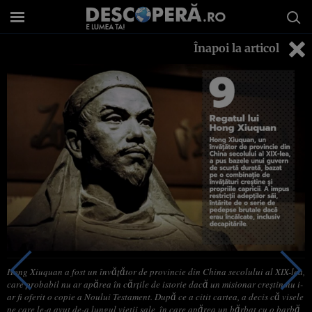
Înapoi la articol
Hong Xiuquan a fost un învățător de provincie din China secolului al XIX-lea,
care probabil nu ar apărea în cărțile de istorie dacă un misionar creștin nu i-
ar fi oferit o copie a Noului Testament. După ce a citit cartea, a decis că visele
pe care le-a avut de-a lungul vieții sale, în care apărea un bărbat cu o barbă