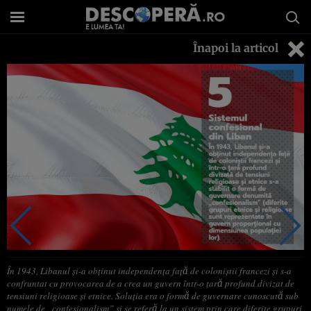
Înapoi la articol
În 1943, Libanul și-a obținut independența față de coloniștii francezi și s-a
confruntat cu provocarea de a crea un guvern într-o țară profund divizat de
tensiuni religioase și etnice. Soluția era o formă de guvernare cunoscută sub
numele de „confesionalism” și se referă la un sistem prin care diferite grupuri