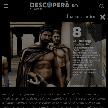
Înapoi la articol
Statul spartan a fost gândit, de sus în jos, pentru război. Cu toate acestea,
conducerea sa a fost deosebit de neobișnuită, pentru că era ceea ce se numește
o diarhie simetrică, ceea ce înseamnă că la conducerea cetății se aflau doi
regi cu puteri egale. Există multe dezbateri savante cu privire la rolul regilor