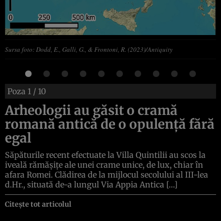
Sursa foto: Dodd, E., Galli, G., & Frontoni, R. (2023)/Antiquity
Poza
1
/ 10
Arheologii au găsit o cramă
romană antică de o opulență fără
egal
Săpăturile recent efectuate la Villa Quintilii au scos la
iveală rămășițe ale unei crame unice, de lux, chiar în
afara Romei. Clădirea de la mijlocul secolului al III-lea
d.Hr., situată de-a lungul Via Appia Antica […]
Citește tot articolul