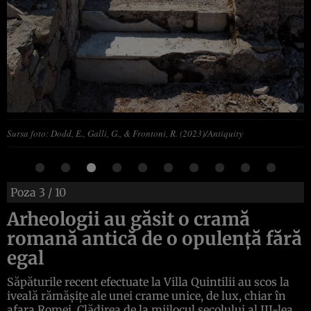
Sursa foto: Dodd, E., Galli, G., & Frontoni, R. (2023)/Antiquity
Poza
3
/ 10
Arheologii au găsit o cramă
romană antică de o opulență fără
egal
Săpăturile recent efectuate la Villa Quintilii au scos la
iveală rămășițe ale unei crame unice, de lux, chiar în
afara Romei. Clădirea de la mijlocul secolului al III-lea