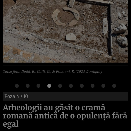
Sursa foto: Dodd, E., Galli, G., & Frontoni, R. (2023)/Antiquity
Poza
4
/ 10
Arheologii au găsit o cramă
romană antică de o opulență fără
egal