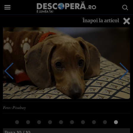
Înapoi la articol
Foto: Pixabay
Poza
10
/ 10