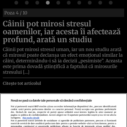
Poza
4
/ 10
Câinii pot mirosi stresul
oamenilor, iar acesta îi afectează
profund, arată un studiu
Câinii pot mirosi stresul uman, iar un nou studiu arată
că mirosul poate declanșa un efect emoțional similar la
câini, determinându-i să ia decizii „pesimiste”. Aceasta
este prima dovadă științifică a faptului că mirosurile
stresului […]
Citește tot articolul
Nouă ne pasă ca datele tale personale să rămână confidențiale
Noi și partenerii noștri
1017
stocăm și/sau accesăm informații pe dispozitivul dvs., precum identificatorii
cookie unici pentru prelucrarea datelor cu caracter personal. Puteți accepta sau gestiona preferințele
Politica de confidenţialitate
Politica de cookies
Termeni şi condiţii
dvs. făcând clic mai jos, respectiv vă puteți opune utilizării unui interes legitim în orice moment pe
Echipa redacțională
Contact
Setări Cookies
pagina cu politica de confidențialitate. Aceste alegeri vor fi raportate partenerilor noștri și nu vă vor afecta
navigarea.
Mai multe detalii
Noi si partenerii nostri (retelele de socializare si agentiile de publicitate partenere, precum si furnizorii
nostri de servicii de date analitice) prelucram date pentru a permite website-ului sa functioneze, pentru a
personaliza continutul si anunturile publicitare afisate in functie de interesele si/sau profilul dvs.,