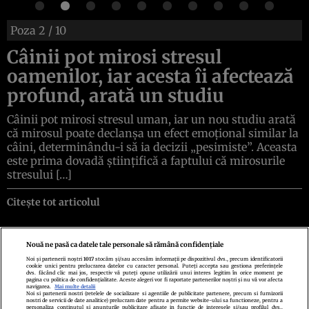
Poza
2
/ 10
Câinii pot mirosi stresul
oamenilor, iar acesta îi afectează
profund, arată un studiu
Câinii pot mirosi stresul uman, iar un nou studiu arată
că mirosul poate declanșa un efect emoțional similar la
câini, determinându-i să ia decizii „pesimiste”. Aceasta
este prima dovadă științifică a faptului că mirosurile
stresului […]
Citește tot articolul
Nouă ne pasă ca datele tale personale să rămână confidențiale
Noi și partenerii noștri
1017
stocăm și/sau accesăm informații pe dispozitivul dvs., precum identificatorii
cookie unici pentru prelucrarea datelor cu caracter personal. Puteți accepta sau gestiona preferințele
Politica de confidenţialitate
Politica de cookies
Termeni şi condiţii
dvs. făcând clic mai jos, respectiv vă puteți opune utilizării unui interes legitim în orice moment pe
Echipa redacțională
Contact
Setări Cookies
pagina cu politica de confidențialitate. Aceste alegeri vor fi raportate partenerilor noștri și nu vă vor afecta
navigarea.
Mai multe detalii
Noi si partenerii nostri (retelele de socializare si agentiile de publicitate partenere, precum si furnizorii
nostri de servicii de date analitice) prelucram date pentru a permite website-ului sa functioneze, pentru a
personaliza continutul si anunturile publicitare afisate in functie de interesele si/sau profilul dvs.,