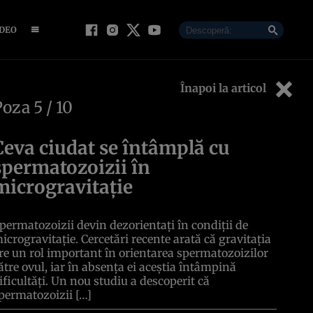
IDEO
Înapoi la articol
Poza
5
/ 10
Ceva ciudat se întâmplă cu
spermatozoizii în
microgravitație
permatozoizii devin dezorientați în condiții de
icrogravitație. Cercetări recente arată că gravitația
re un rol important în orientarea spermatozoizilor
ătre ovul, iar în absența ei aceștia întâmpină
ificultăți. Un nou studiu a descoperit că
permatozoizii […]