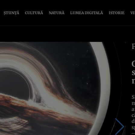
ȘTIINȚĂ
CULTURĂ
NATURĂ
LUMEA DIGITALĂ
ISTORIE
V
S
m
a
c
d
s