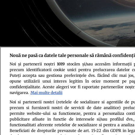
Nouă ne pasă ca datele tale personale să rămână confidenți
Noi și partenerii noștri
1019
stocăm și/sau accesăm informații pe
Foto: Shutterstock
precum identificatorii cookie unici pentru prelucrarea datelor c
Puteți accepta sau gestiona preferințele dvs. făcând clic mai jos,
opune utilizării unui interes legitim în orice moment pe pag
confidențialitate. Aceste alegeri vor fi raportate partenerilor noștr
navigarea.
Mai multe detalii
Noi si partenerii nostri (retelele de socializare si agentiile de p
precum si furnizorii nostri de servicii de date analitice) prel
Politica de conf
permite website-ului sa functioneze, pentru a personaliza conti
publicitare afisate in functie de interesele si/sau profilul dvs
functionalitati aferente retelelor de socializare si pentru a analiza
Beneficiati de drepturile prevazute de art. 15-22 din GDPR in leg