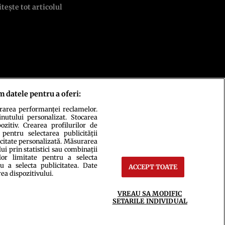
itește tot articolul
m datele pentru a oferi:
urarea performanței reclamelor.
inutului personalizat. Stocarea
zitiv. Crearea profilurilor de
 pentru selectarea publicității
icitate personalizată. Măsurarea
i prin statistici sau combinații
lor limitate pentru a selecta
u a selecta publicitatea. Date
ACCEPT TOATE
rea dispozitivului.
ct
Setări Cookies
VREAU SA MODIFIC
SETARILE INDIVIDUAL