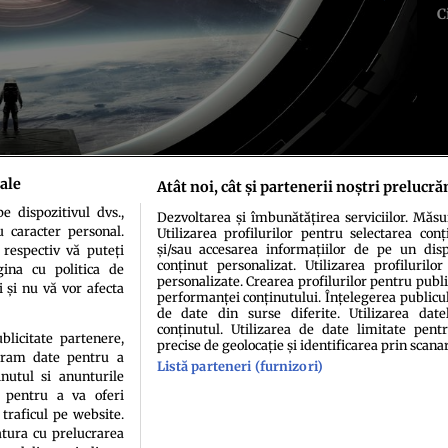
C
ale
Atât noi, cât și partenerii noștri prelucră
 dispozitivul dvs.,
Dezvoltarea și îmbunătățirea serviciilor. Măs
u caracter personal.
Utilizarea profilurilor pentru selectarea conț
și/sau accesarea informațiilor de pe un dispo
 respectiv vă puteți
conținut personalizat. Utilizarea profilurilor
ina cu politica de
personalizate. Crearea profilurilor pentru publ
i și nu vă vor afecta
performanței conținutului. Înțelegerea publiculu
de date din surse diferite. Utilizarea date
conținutul. Utilizarea de date limitate pentr
ublicitate partenere,
precise de geolocație și identificarea prin scana
ucram date pentru a
Listă parteneri (furnizori)
idenţialitate
Politica de cookies
Termeni şi condiţii
Echipa redacțională
Conta
nutul si anunturile
., pentru a va oferi
 traficul pe website.
atura cu prelucrarea