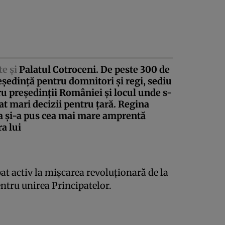
te şi
Palatul Cotroceni. De peste 300 de
eşedinţă pentru domnitori şi regi, sediu
u preşedinţii României şi locul unde s-
at mari decizii pentru ţară. Regina
a şi-a pus cea mai mare amprentă
a lui
at activ la mişcarea revoluţionară de la
ntru unirea Principatelor.