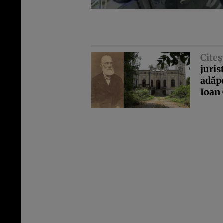
Citeş
juris
adăpo
Ioan