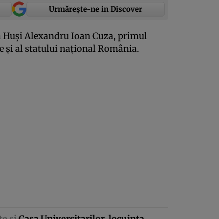
Urmărește-ne in Discover
a Huşi Alexandru Ioan Cuza, primul
e şi al statului naţional România.
te şi
Casa Universitarilor, locuinţa