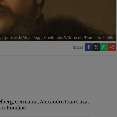
a (portret de Mișu Popp). Credit foto: Wikimedia/Domeniul Public
Share:
delberg, Germania, Alexandru Ioan Cuza,
elor Române.