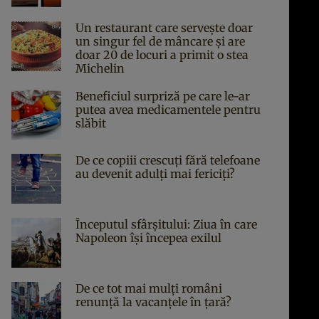
Un restaurant care servește doar
un singur fel de mâncare și are
doar 20 de locuri a primit o stea
Michelin
Beneficiul surpriză pe care le-ar
putea avea medicamentele pentru
slăbit
De ce copiii crescuți fără telefoane
au devenit adulți mai fericiți?
Începutul sfârşitului: Ziua în care
Napoleon îşi începea exilul
De ce tot mai mulți români
renunță la vacanțele în țară?