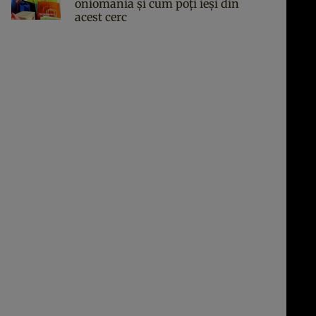
oniomania și cum poți ieși din
acest cerc