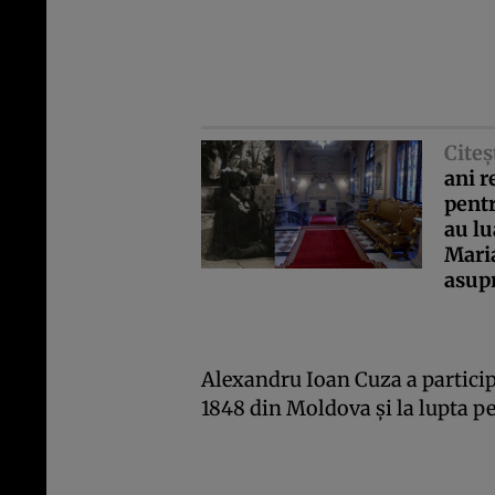
Citeş
ani r
pentr
au lu
Mari
asupr
Alexandru Ioan Cuza a particip
1848 din Moldova şi la lupta pe