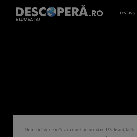
D:NEWS
Home
»
Istorie
»
Cuza a murit în urmă cu 153 de ani, la H