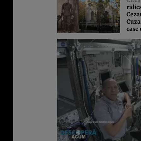
ridic
Cezar
Cuza.
case 