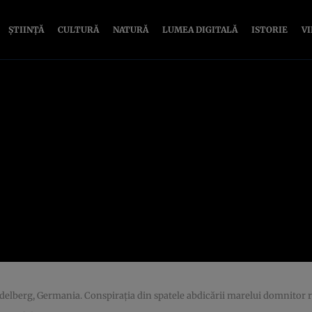
ȘTIINȚĂ
CULTURĂ
NATURĂ
LUMEA DIGITALĂ
ISTORIE
V
eidelberg, Germania. Conspiraţia din spatele abdicării marelui domnitor