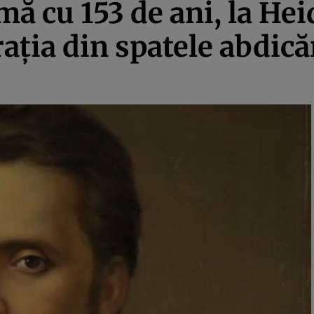
mă cu 153 de ani, la Hei
ţia din spatele abdică