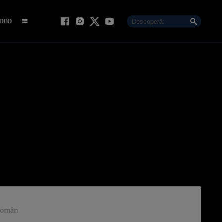
IDEO
 român