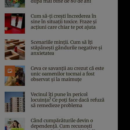
după mai bine de 80 de ani
Cum să-ți crești încrederea în
sine în situații toxice. Fraze și
acțiuni care chiar te pot ajuta
Scenariile minții. Cum să îți
stăpânești gândurile negative și
anxietatea
Ceva ce savanții au crezut că este
unic oamenilor tocmai a fost
observat și la maimuțe
Vecinul îți pune în pericol
locuința? Ce poți face dacă refuză
să remedieze problema
Când cumpărăturile devin o
dependență. Cum recunoști