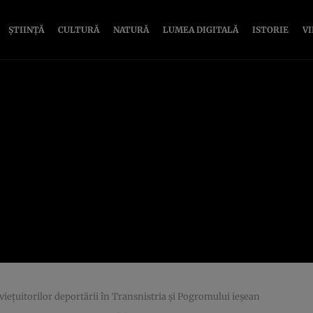
ȘTIINȚĂ
CULTURĂ
NATURĂ
LUMEA DIGITALĂ
ISTORIE
V
ieţuitorilor deportării în Transnistria şi Pogromului ieşean