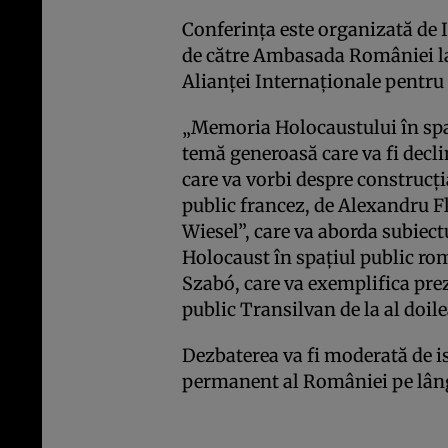
Conferinţa este organizată de I
de către Ambasada României la
Alianţei Internaţionale pentr
„Memoria Holocaustului în spaţ
temă generoasă care va fi decli
care va vorbi despre construcţ
public francez, de Alexandru Fl
Wiesel”, care va aborda subiec
Holocaust în spaţiul public ro
Szabó, care va exemplifica pre
public Transilvan de la al doil
Dezbaterea va fi moderată de i
permanent al României pe lâ