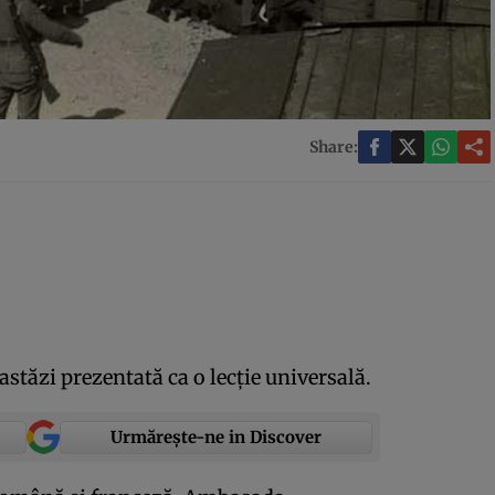
Share:
stăzi prezentată ca o lecţie universală.
Urmărește-ne in Discover