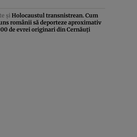
te şi
Holocaustul transnistrean. Cum
juns românii să deporteze aproximativ
00 de evrei originari din Cernăuţi