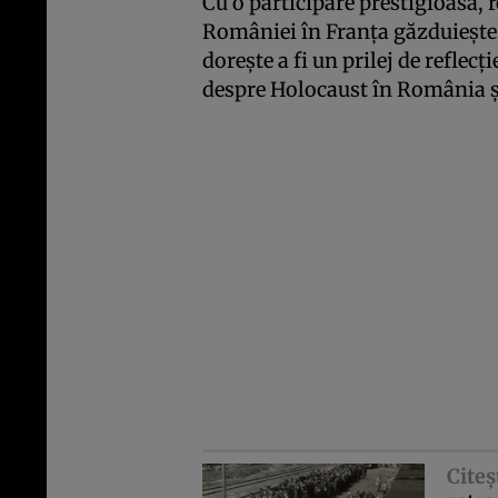
Cu o participare prestigioasă
României în Franţa găzduieşte 
doreşte a fi un prilej de reflecţ
despre Holocaust în România şi
Citeş