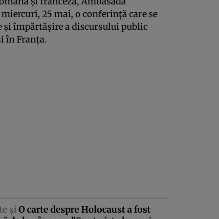
, română şi franceză, Ambasada
miercuri, 25 mai, o conferinţă care se
ie şi împărtăşire a discursului public
 în Franţa.
te şi
O carte despre Holocaust a fost