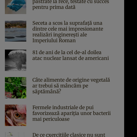
păstrate la rece, testate cu succes
pentru prima dată
Seceta a scos la suprafață una
dintre cele mai impresionante
realizări inginerești ale
Imperiului Roman
81 de ani de la cel de-al doilea
atac nuclear lansat de americani
Câte alimente de origine vegetală
ar trebui să mâncăm pe
săptămână?
Fermele industriale de pui
favorizează apariția unor bacterii
mai periculoase
De ce cxercițiile clasice nu sunt