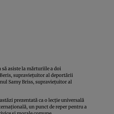
să asiste la mărturiile a doi
Beris, supravieţuitor al deportării
nul Samy Briss, supravieţuitor al
stăzi prezentată ca o lecţie universală
ernaţională, un punct de reper pentru a
 civice şi morale comune.