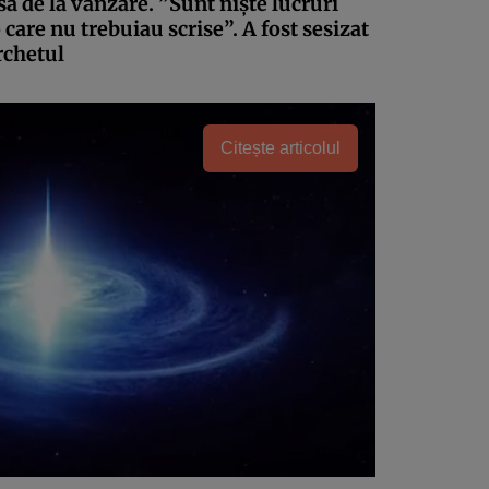
să de la vânzare. ”Sunt nişte lucruri
 care nu trebuiau scrise”. A fost sesizat
rchetul
Citește articolul