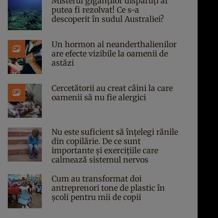
Misterul giganților dispăruți ar
putea fi rezolvat! Ce s-a
descoperit în sudul Australiei?
Un hormon al neanderthalienilor
are efecte vizibile la oamenii de
astăzi
Cercetătorii au creat câini la care
oamenii să nu fie alergici
Nu este suficient să înțelegi rănile
din copilărie. De ce sunt
importante și exercițiile care
calmează sistemul nervos
Cum au transformat doi
antreprenori tone de plastic în
școli pentru mii de copii