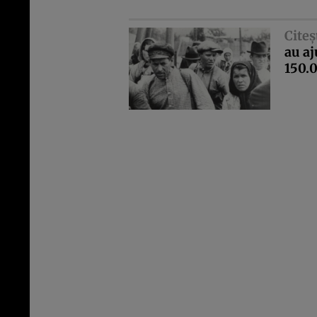
Citeş
au a
150.0