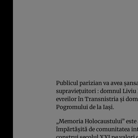
Publicul parizian va avea şansa 
supravieţuitori : domnul Liviu 
evreilor în Transnistria şi dom
Pogromului de la Iaşi.
„Memoria Holocaustului” este a
împărtăşită de comunitatea int
construi secolul XXI pe valori