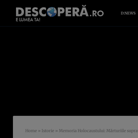
D:NEWS
Home
»
Istorie
»
Memoria Holocaustului: Mărturiile suprav