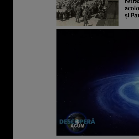
retra
acolo
şi Pa