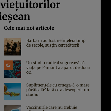
ieţuitorilor
 ieşean
Cele mai noi articole
Barbarii au fost neînțeleși timp
de secole, susțin cercetătorii
Un studiu radical sugerează că
viața pe Pământ a apărut de două
ori
Suplimentele cu omega-3, o mare
păcăleală? Iată ce a descoperit un
studiu!
Vaccinurile care nu trebuie