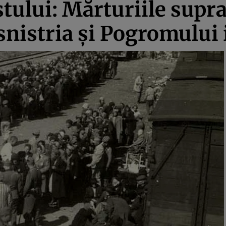
ului: Mărturiile suprav
snistria şi Pogromului