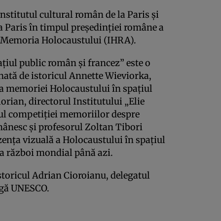
nstitutul cultural român de la Paris şi
 Paris în timpul preşedinţiei române a
u Memoria Holocaustului (IHRA).
iul public român şi francez” este o
nată de istoricul Annette Wieviorka,
ia memoriei Holocaustului în spaţiul
orian, directorul Institutului „Elie
tul competiţiei memoriilor despre
mânesc şi profesorul Zoltan Tibori
zenţa vizuală a Holocaustului în spaţiul
ea război mondial până azi.
storicul Adrian Cioroianu, delegatul
ngă UNESCO.