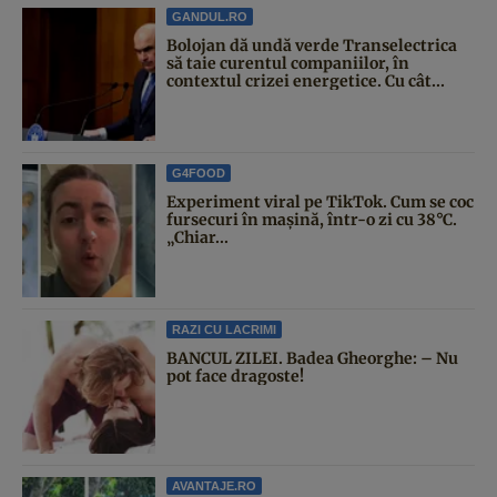
GANDUL.RO
Bolojan dă undă verde Transelectrica
să taie curentul companiilor, în
contextul crizei energetice. Cu cât...
G4FOOD
Experiment viral pe TikTok. Cum se coc
fursecuri în mașină, într-o zi cu 38°C.
„Chiar...
RAZI CU LACRIMI
BANCUL ZILEI. Badea Gheorghe: – Nu
pot face dragoste!
AVANTAJE.RO