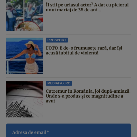
Îl știi pe uriașul actor? A dat cu piciorul
unui mariaj de 38 de ani...
PROSPORT
FOTO. E de-o frumusețe rară, dar își
acuză iubitul de violență
MEDIAFAX.RO
Cutremur în România, joi după-amiază.
Unde s-a produs și ce magnitudine a
avut
Adresa de email*