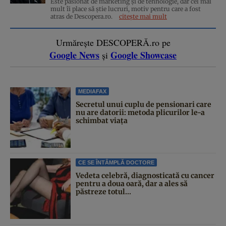
Este pasionat de marketing și de tehnologie, dar cel mai
mult îi place să știe lucruri, motiv pentru care a fost
atras de Descopera.ro.
citește mai mult
Urmărește DESCOPERĂ.ro pe
Google News
Google Showcase
și
MEDIAFAX
Secretul unui cuplu de pensionari care
nu are datorii: metoda plicurilor le-a
schimbat viața
CE SE ÎNTÂMPLĂ DOCTORE
Vedeta celebră, diagnosticată cu cancer
pentru a doua oară, dar a ales să
păstreze totul...