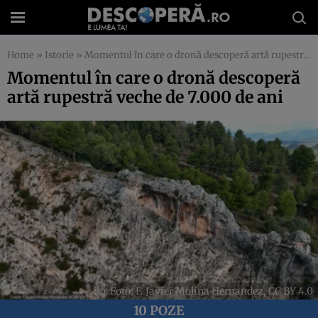
Home
»
Istorie
»
Momentul în care o dronă descoperă artă rupestră veche de 7.000 de ani
Momentul în care o dronă descoperă
artă rupestră veche de 7.000 de ani
Foto: F. Javier Molina Hernandez, CC BY 4.0
10 POZE