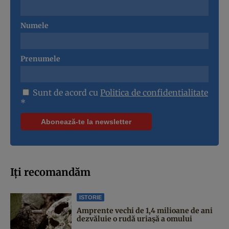
Numele
Prenumele
Sunt de acord cu
Politica de confidentialitate
*
Iți recomandăm
ISTORIE
Amprente vechi de 1,4 milioane de ani
dezvăluie o rudă uriașă a omului