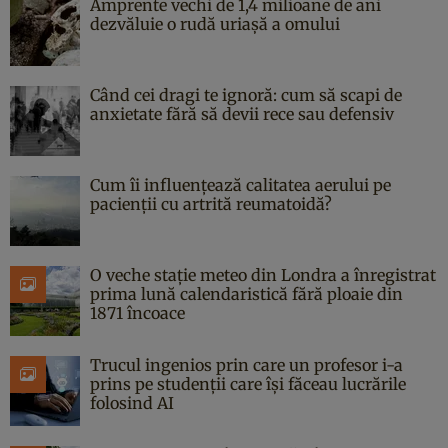
Amprente vechi de 1,4 milioane de ani
dezvăluie o rudă uriașă a omului
Când cei dragi te ignoră: cum să scapi de
anxietate fără să devii rece sau defensiv
Cum îi influențează calitatea aerului pe
pacienții cu artrită reumatoidă?
O veche stație meteo din Londra a înregistrat
prima lună calendaristică fără ploaie din
1871 încoace
Trucul ingenios prin care un profesor i-a
prins pe studenții care își făceau lucrările
folosind AI