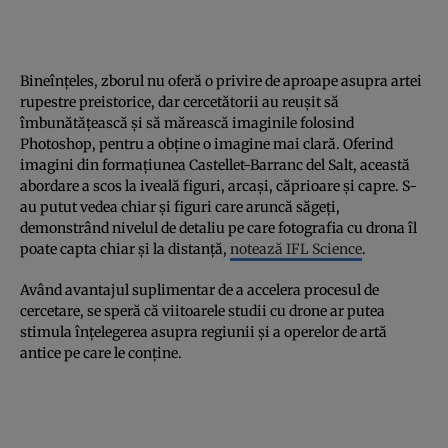
Bineînțeles, zborul nu oferă o privire de aproape asupra artei
rupestre preistorice, dar cercetătorii au reușit să
îmbunătățească și să mărească imaginile folosind
Photoshop, pentru a obține o imagine mai clară. Oferind
imagini din formațiunea Castellet-Barranc del Salt, această
abordare a scos la iveală figuri, arcași, căprioare și capre. S-
au putut vedea chiar și figuri care aruncă săgeți,
demonstrând nivelul de detaliu pe care fotografia cu drona îl
poate capta chiar și la distanță,
notează IFL Science
.
Având avantajul suplimentar de a accelera procesul de
cercetare, se speră că viitoarele studii cu drone ar putea
stimula înțelegerea asupra regiunii și a operelor de artă
antice pe care le conține.