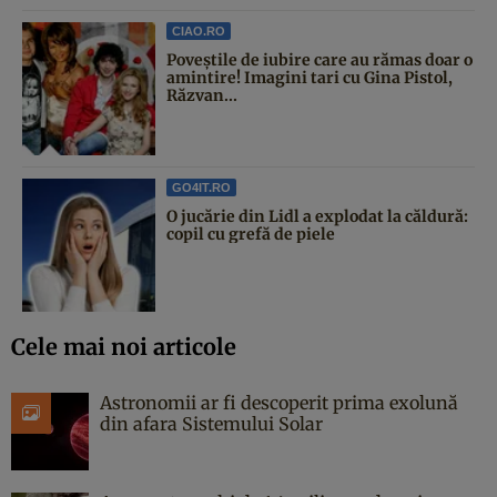
CIAO.RO
Poveştile de iubire care au rămas doar o
amintire! Imagini tari cu Gina Pistol,
Răzvan...
GO4IT.RO
O jucărie din Lidl a explodat la căldură:
copil cu grefă de piele
Cele mai noi articole
Astronomii ar fi descoperit prima exolună
din afara Sistemului Solar