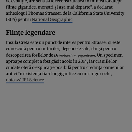
de evoluție, are sens să le reconstruiască în mintea lor drept
ființe gigantice, monștri și așa mai departe”, a declarat
arheologul Thomas Strasser, de la California State University
(SUA) pentru
National Geographic
.
Ființe legendare
Insula Creta este un punct de interes pentru Strasser și este
cunoscută pentru miturile și legendele sale, dar și pentru
Deinotherium giganteum
descoperirea fosilelor de
. Un specimen
aproape complet a fost găsit acolo în 2014, iar craniile lor
ciudate oferă o explicație posibilă pentru credința oamenilor
antici în existența fiarelor gigantice cu un singur ochi,
notează IFLScience
.