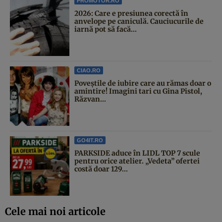
PROMOTOR.RO
2026: Care e presiunea corectă în
anvelope pe caniculă. Cauciucurile de
iarnă pot să facă...
CIAO.RO
Poveştile de iubire care au rămas doar o
amintire! Imagini tari cu Gina Pistol,
Răzvan...
GO4IT.RO
PARKSIDE aduce în LIDL TOP 7 scule
pentru orice atelier. „Vedeta” ofertei
costă doar 129...
Cele mai noi articole