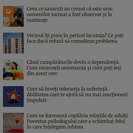
Ceva ce savanții au crezut că este unic
oamenilor tocmai a fost observat și la
maimuțe
Vecinul îți pune în pericol locuința? Ce poți
face dacă refuză să remedieze problema
Când cumpărăturile devin o dependență.
Cum recunoști oniomania și cum poți ieși
din acest cerc
Cum să înveți toleranța la suferință.
Abilitatea care te ajută să nu mai reacționezi
impulsiv
Cum ne formează copilăria relațiile de adulți.
Povestea psihologului care a schimbat felul
în care înțelegem iubirea