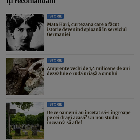
Iți recomandăm
ISTORIE
Mata Hari, curtezana care a făcut
istorie devenind spioană în serviciul
Germaniei
ISTORIE
Amprente vechi de 1,4 milioane de ani
dezvăluie o rudă uriașă a omului
ISTORIE
De ce oamenii au încetat să-i îngroape
pe cei dragi acasă? Un nou studiu
încearcă să afle!