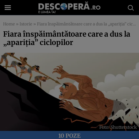
Home
»
Istorie
»
Fiara înspăimântătoare care a dus la „apariția” ciclopilor
Fiara înspăimântătoare care a dus la
„apariția” ciclopilor
Foto: Shutterstock
10 POZE