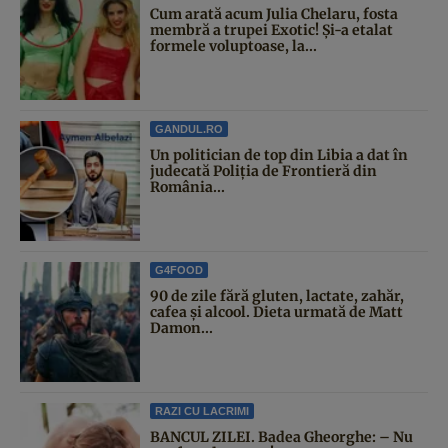
Cum arată acum Julia Chelaru, fosta
membră a trupei Exotic! Și-a etalat
formele voluptoase, la...
GANDUL.RO
Un politician de top din Libia a dat în
judecată Poliția de Frontieră din
România...
G4FOOD
90 de zile fără gluten, lactate, zahăr,
cafea și alcool. Dieta urmată de Matt
Damon...
RAZI CU LACRIMI
BANCUL ZILEI. Badea Gheorghe: – Nu