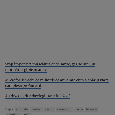
Vrăji împotriva mușcăturilor de șarpe, găsite într-un
mormânt egiptean antic
Microfosile vechi de miliarde de ani arată cum a apărut viața
complexă pe Pământ
Au descoperit arheologii Arca lui Noe?
Tags:
animale
canibali
ciclop
dinozauri
fosile
legende
mitologie
ochi