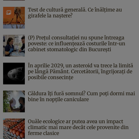
Test de cultură generală. Ce înălțime au
girafele la naștere?
(P) Prețul consultației nu spune întreaga
poveste: ce influențează costurile într-un
cabinet stomatologic din București
În aprilie 2029, un asteroid va trece la limită
pe lângă Pământ. Cercetătorii, îngrijorați de
posibile consecințe
Căldura îți fură somnul? Cum poți dormi mai
bine în nopțile caniculare
Ouăle ecologice ar putea avea un impact
climatic mai mare decât cele provenite din
ferme clasice