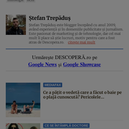
Ștefan Trepăduș
Ștefan Trepăduș este blogger începând cu anul 2009,
având experiență și în domeniile publicitate și jurnalism.
Este pasionat de marketing și de tehnologie, dar cel mai
mult îi place să știe lucruri, motiv pentru care a fost
atras de Descopera.ro.
citește mai mult
Urmărește DESCOPERĂ.ro pe
Google News
Google Showcase
și
MEDIAFAX
Ce a pățit o vedetă care a făcut o baie pe
o plajă cunoscută? Pericolele...
CE SE ÎNTÂMPLĂ DOCTORE