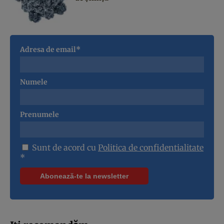
Adresa de email*
Numele
Prenumele
Sunt de acord cu
Politica de confidentialitate
*