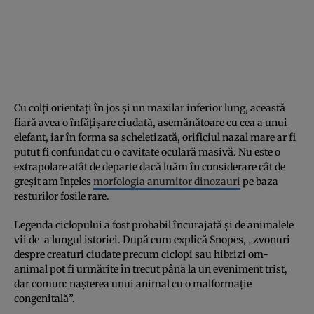
Cu colți orientați în jos și un maxilar inferior lung, această
fiară avea o înfățișare ciudată, asemănătoare cu cea a unui
elefant, iar în forma sa scheletizată, orificiul nazal mare ar fi
putut fi confundat cu o cavitate oculară masivă. Nu este o
extrapolare atât de departe dacă luăm în considerare cât de
greșit am înțeles
morfologia anumitor dinozauri
pe baza
resturilor fosile rare.
Legenda ciclopului a fost probabil încurajată și de animalele
vii de-a lungul istoriei. După cum explică Snopes, „zvonuri
despre creaturi ciudate precum ciclopi sau hibrizi om-
animal pot fi urmărite în trecut până la un eveniment trist,
dar comun: nașterea unui animal cu o malformație
congenitală”.