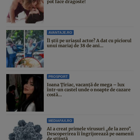
pot face dragoste!
AVANTAJE.RO
Îl știi pe uriașul actor? A dat cu piciorul
unui mariaj de 38 de ani...
PROSPORT
Ioana Țiriac, vacanță de mega – lux
într-un castel unde o noapte de cazare
costă...
MEDIAFAX.RO
AI a creat primele virusuri „de la zero”.
Descoperirea îi îngrijorează pe oamenii
de știință