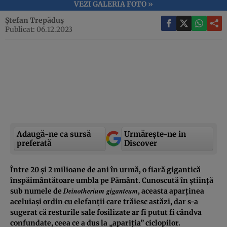
VEZI GALERIA FOTO »
Ștefan Trepăduș
Publicat: 06.12.2023
Adaugă-ne ca sursă
Urmărește-ne in
preferată
Discover
Între 20 și 2 milioane de ani în urmă, o fiară gigantică
înspăimântătoare umbla pe Pământ. Cunoscută în știință
Deinotherium giganteum
sub numele de
, aceasta aparținea
aceluiași ordin cu elefanții care trăiesc astăzi, dar s-a
sugerat că resturile sale fosilizate ar fi putut fi cândva
confundate, ceea ce a dus la „apariția” ciclopilor.