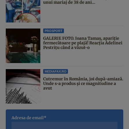
unui mariaj de 38 de ani...
PROSPORT
GALERIE FOTO. Ioana Tamaş, apariție
fermecătoare pe plajă! Reacția Adelinei
Pestrițu când a văzut-o
MEDIAFAX.RO
Cutremur în România, joi după-amiază.
Unde s-a produs și ce magnitudine a
avut
Adresa de email*