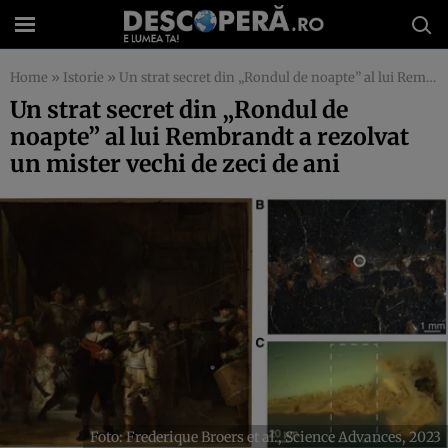
Home
»
Istorie
»
Un strat secret din „Rondul de noapte” al lui Rembrandt a rezolvat un mister vechi de zeci de ani
Un strat secret din „Rondul de
noapte” al lui Rembrandt a rezolvat
un mister vechi de zeci de ani
Foto: Frederique Broers et al., Science Advances, 2023