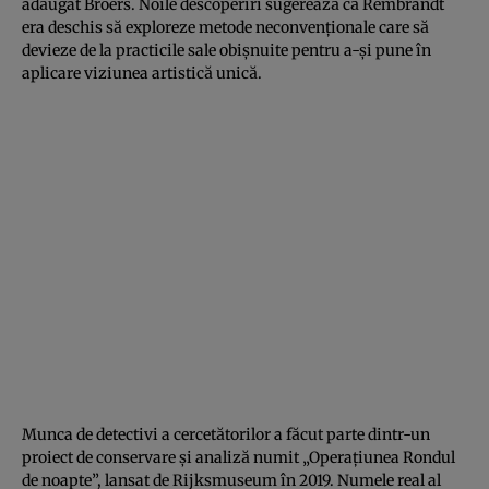
adăugat Broers. Noile descoperiri sugerează că Rembrandt
era deschis să exploreze metode neconvenționale care să
devieze de la practicile sale obișnuite pentru a-și pune în
aplicare viziunea artistică unică.
Munca de detectivi a cercetătorilor a făcut parte dintr-un
proiect de conservare și analiză numit „Operațiunea Rondul
de noapte”, lansat de Rijksmuseum în 2019. Numele real al