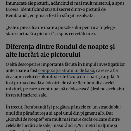
întunecate ale picturii, adâncind și mai mult misterul, a spus
Broers. Identificând stratul secret dintr-o pictură de
Rembrandt, enigma a fost în sfârșit rezolvată.
„Este o piesă foarte mare a puzzle-ului pentru a înțelege
starea actuală a picturii”, a spus cercetătoarea.
Diferența dintre Rondul de noapte și
alte lucrări ale pictorului
O altă descoperire importantă făcută în timpul investigațiilor
anterioare a fost
compoziția stratului de bază
, care se află
deasupra celui de plumb și este făcută din cuarț și argilă. A
fost prima dovadă a folosirii de către Rembrandt a acelei
mixturi, pe care a continuat să o folosească (deși nu exclusiv)
în restul carierei sale.
În trecut, Rembrandt își pregătea pânzele cu un strat dublu:
unul din pământ roșu și apoi unul din pigment alb. Dar
„Rondul de Noapte” era mult mai mare decât oricare dintre
celelalte lucrări ale sale, măsurând 3,795 metri înălțime și