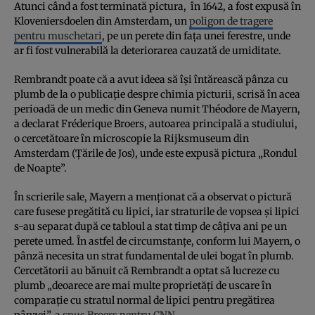
Atunci când a fost terminată pictura, în 1642, a fost expusă în
Kloveniersdoelen din Amsterdam, un
poligon de tragere
pentru muschetari
, pe un perete din fața unei ferestre, unde
ar fi fost vulnerabilă la deteriorarea cauzată de umiditate.
Rembrandt poate că a avut ideea să își întărească pânza cu
plumb de la o publicație despre chimia picturii, scrisă în acea
perioadă de un medic din Geneva numit Théodore de Mayern,
a declarat Fréderique Broers, autoarea principală a studiului,
o cercetătoare în microscopie la Rijksmuseum din
Amsterdam (Țările de Jos), unde este expusă pictura „Rondul
de Noapte”.
În scrierile sale, Mayern a menționat că a observat o pictură
care fusese pregătită cu lipici, iar straturile de vopsea și lipici
s-au separat după ce tabloul a stat timp de câțiva ani pe un
perete umed. În astfel de circumstanțe, conform lui Mayern, o
pânză necesita un strat fundamental de ulei bogat în plumb.
Cercetătorii au bănuit că Rembrandt a optat să lucreze cu
plumb „deoarece are mai multe proprietăți de uscare în
comparație cu stratul normal de lipici pentru pregătirea
pânzei”,
a spus Broers pentru CNN
.