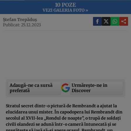
10 POZE
VEZI GALERIA FOTO »
Ștefan Trepăduș
Publicat: 25.12.2023
Adaugă-ne ca sursă
Urmărește-ne in
preferată
Discover
Stratul secret dintr-o pictură de Rembrandt a ajutat la
elucidarea unui mister. În capodopera lui Rembrandt din
secolul al XVII-lea „Rondul de noapte”, o trupă de soldați
civili olandezi se adună într-o cameră întunecată și se
pregătește să iasă să-și apere orașul. Rembrandt, un