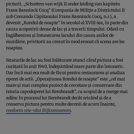
picturii, „Schutters van wijk II onder leiding van kapitein
Frans Banninck Cocq” (Compania de Miliție a Districtului II
sub Comanda Căpitanului Frans Banninck Cocq, n.r.), a
devenit „Rondul de noapte” în secolul al XVIII-lea, în parte din
cauza acoperirii dense de lac și a trecerii timpului. Odată cu
îngălbenirea și întunecarea lacului din cauza anilor de
murdărie, privitorii au crezut în mod eronat că scena are loc
noaptea.
Straturile de lac au fost înlăturate atunci când pictura a fost
curățată în anii 1940, îndepărtând mare parte din întuneric.
Dar încă mai era mult de făcut pentru restaurarea și analiza
operei de artă. „Operațiunea Rondul de noapte” este „cel mai
mare și mai complex proiect de cercetare și conservare din
istoria capodoperei lui Rembrandt”, cu scopul de a merge mai
adânc în procesul lui Rembrandt decât oricând și de a
conserva pictura pentru multe decenii de acum înainte,
conform site-ului Rijksmuseum
.