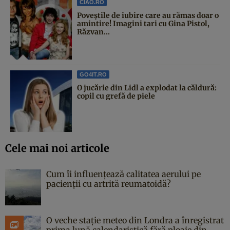
CIAO.RO
Poveştile de iubire care au rămas doar o
amintire! Imagini tari cu Gina Pistol,
Răzvan...
GO4IT.RO
O jucărie din Lidl a explodat la căldură:
copil cu grefă de piele
Cele mai noi articole
Cum îi influențează calitatea aerului pe
pacienții cu artrită reumatoidă?
O veche stație meteo din Londra a înregistrat
prima lună calendaristică fără ploaie din