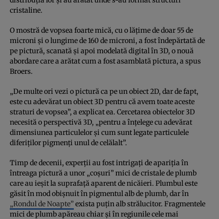
cristaline.
O mostră de vopsea foarte mică, cu o lățime de doar 55 de
microni și o lungime de 160 de microni, a fost îndepărtată de
pe pictură, scanată și apoi modelată digital în 3D, o nouă
abordare care a arătat cum a fost asamblată pictura, a spus
Broers.
„De multe ori vezi o pictură ca pe un obiect 2D, dar de fapt,
este cu adevărat un obiect 3D pentru că avem toate aceste
straturi de vopsea”, a explicat ea. Cercetarea obiectelor 3D
necesită o perspectivă 3D, „pentru a înțelege cu adevărat
dimensiunea particulelor și cum sunt legate particulele
diferiților pigmenți unul de celălalt”.
Timp de decenii, experții au fost intrigați de apariția în
întreaga pictură a unor „coșuri” mici de cristale de plumb
care au ieșit la suprafață aparent de nicăieri. Plumbul este
găsit în mod obișnuit în pigmentul alb de plumb, dar în
„Rondul de Noapte”
exista puțin alb strălucitor. Fragmentele
mici de plumb apăreau chiar și în regiunile cele mai