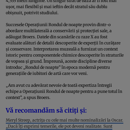
4,535 metri lungime. Un singur strat de bază ar fi fost mai
ușor, mai flexibil și mai ieftin decât stratul său dublu
obișnuit, potrivit studiului.
Succesele Operațiunii Rondul de noapte provin dintr-o
abordare multilaterală a conservării și protecției sale, a
adăugat Broers. Datele din scanările cu raze X au fost
evaluate alături de detalii descoperite de experții în curățare
și conservare. Interpretarea muzeală a furnizat un context
istoric pentru componentele chimice descoperite în straturile
de vopsea și grund. Împreună, aceste discipline diverse
introduc „Rondul de noapte” în epoca modernă pentru
generațiile de iubitori de artă care vor veni.
„Am avut cu adevărat nevoie de toată expertiza întregii
echipe a Operațiunii Rondul de noapte pentru a pune totul în
context”, a spus Broers.
Vă recomandăm să citiți și:
Meryl Streep, actrița cu cele mai multe nominalizări la Oscar.
„Dacă îți exprimi temerile, ele pot deveni realitate. Sunt