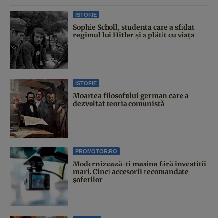
ISTORIE
Sophie Scholl, studenta care a sfidat
regimul lui Hitler și a plătit cu viața
ISTORIE
Moartea filosofului german care a
dezvoltat teoria comunistă
PROMOTOR.RO
Modernizează-ți mașina fără investiții
mari. Cinci accesorii recomandate
șoferilor