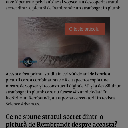
raze X pentru a privi sub lac și vopsea, au descoperit
stratul
secret dintr-o pictură de Rembrandt
: un strat bogat în plumb.
Citește articolul
Acesta a fost primul studiu în cei 400 de ani de istorie a
picturii care a combinat razele X cu spectroscopia unei
mostre de vopsea și reconstrucții digitale 3D și a dezvăluit un
strat bogat în plumb care nu fusese văzut niciodată în
lucrările lui Rembrandt, au raportat cercetătorii în revista
Science Advances
.
Ce ne spune stratul secret dintr-o
pictură de Rembrandt despre aceasta?