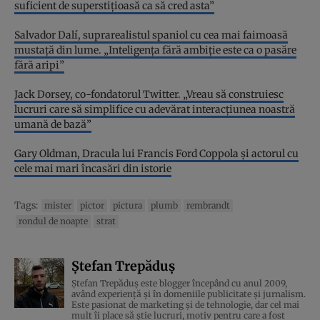
suficient de superstițioasă ca să cred asta”
Salvador Dalí, suprarealistul spaniol cu cea mai faimoasă
mustață din lume. „Inteligența fără ambiție este ca o pasăre
fără aripi”
Jack Dorsey, co-fondatorul Twitter. „Vreau să construiesc
lucruri care să simplifice cu adevărat interacțiunea noastră
umană de bază”
Gary Oldman, Dracula lui Francis Ford Coppola și actorul cu
cele mai mari încasări din istorie
Tags:
mister
pictor
pictura
plumb
rembrandt
rondul de noapte
strat
Ștefan Trepăduș
Ștefan Trepăduș este blogger începând cu anul 2009,
având experiență și în domeniile publicitate și jurnalism.
Este pasionat de marketing și de tehnologie, dar cel mai
mult îi place să știe lucruri, motiv pentru care a fost