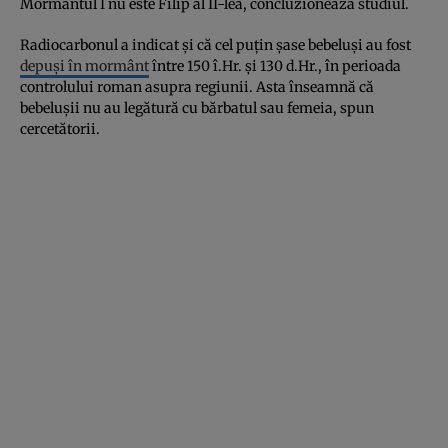
Mormântul I nu este Filip al II-lea, concluzionează studiul.
Radiocarbonul a indicat și că cel puțin șase bebeluși au fost
depuși în mormânt
între 150 î.Hr. și 130 d.Hr., în perioada
controlului roman asupra regiunii. Asta înseamnă că
bebelușii nu au legătură cu bărbatul sau femeia, spun
cercetătorii.