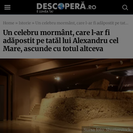
Home
»
Istorie
»
Un celebru mormânt, care l-ar fi adăpostit pe tatăl lui Alexandru cel Mare, ascunde cu totul altceva
Un celebru mormânt, care l-ar fi
adăpostit pe tatăl lui Alexandru cel
Mare, ascunde cu totul altceva
Sursa foto: Shutterstock