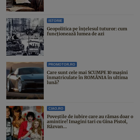
ISTORIE
Geopolitica pe înțelesul tuturor: cum
funcționează lumea de azi
PROMOTOR.RO
Care sunt cele mai SCUMPE 10 mașini
înmatriculate în ROMÂNIA în ultima
lună?
CIAO.RO
Poveştile de iubire care au rămas doar o
amintire! Imagini tari cu Gina Pistol,
Răzvan...