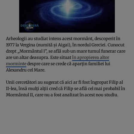
Arheologii au studiat intens acest mormânt, descoperit în
1977 la Vergina (numită și Aigai), în nordul Greciei. Cunocut
drept „Mormântul I”, se află sub un mare tumul funerar care
are un altar deasupra. Este situat
în apropierea altor
morminte
despre care se crede că aparțin familiei lui
Alexandru cel Mare.
Unii cercetători au sugerat că aici ar fi fost îngropat Filip al
II-lea, însă mulți alții cred că Filip se află cel mai probabil în
Mormântul II, care nu a fost analizat în acest nou studiu.