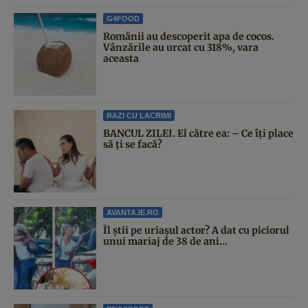
G4FOOD
Românii au descoperit apa de cocos.
Vânzările au urcat cu 318%, vara
aceasta
RAZI CU LACRIMI
BANCUL ZILEI. El către ea: – Ce îți place
să ți se facă?
AVANTAJE.RO
Îl știi pe uriașul actor? A dat cu piciorul
unui mariaj de 38 de ani...