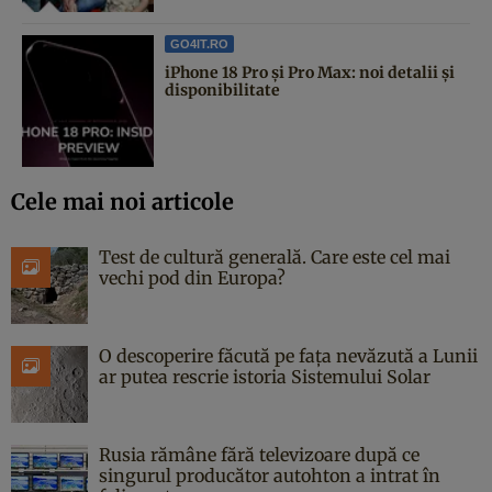
GO4IT.RO
iPhone 18 Pro și Pro Max: noi detalii și
disponibilitate
Cele mai noi articole
Test de cultură generală. Care este cel mai
vechi pod din Europa?
O descoperire făcută pe fața nevăzută a Lunii
ar putea rescrie istoria Sistemului Solar
Rusia rămâne fără televizoare după ce
singurul producător autohton a intrat în