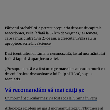
Bărbatul probabil și-a petrecut copilăria departe de capitala
Macedoniei, Pella (aflată la 32 km de Vergina), iar femeia,
care a murit între 18 și 25 de ani, a crescut în Pella sau în
apropiere, scrie
LiveScience
.
Deși identitatea lor rămâne necunoscută, fastul mormântului
indică faptul că aparțineau elitei.
„Presupunem că el a fost un rege macedonean care a murit cu
decenii înainte de asasinarea lui Filip al II-lea”, a spus
Maniatis.
Vă recomandăm să mai citiți și:
Un mormânt circular masiv a fost scos la lumină în Peru
Arheologii egipteni au găsit mormântul regelui Thutmose al