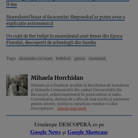
II-lea
Mormântul bizar al faraonului Shepseskaf ar putea avea o
explicație astronomică
Un cuțit de fier înfipt în mormântul unei femei din Epoca
Fierului, descoperit de arheologii din Suedia
Tags:
alexandru cel mare
bebelusi
grecia
mormant
Mihaela Horchidan
Mihaela și-a finalizat studiile la Facultatea de Jurnalism
și Științele Comunicării din cadrul Universității din
București, având experiență în presa online și radio.
Curiozitatea, dorința de a afla cât mai multe și pasiunea
pentru istorie, ştiinţă şi natură au condus-o către
Descopera.ro
citește mai mult
Urmărește DESCOPERĂ.ro pe
Google News
Google Showcase
și