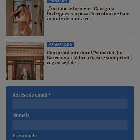
PROSPORT
„Îmi iubesc formele”. Georgina
Rodriguez s-a pozat în costum de baie
înainte de nunta cu...
MEDIAFAX.RO
Cum arată interiorul Primăriei din
Barcelona, clădirea în care sunt primiți
regi și șefi de...
Adresa de email*
Numele
Prenumele