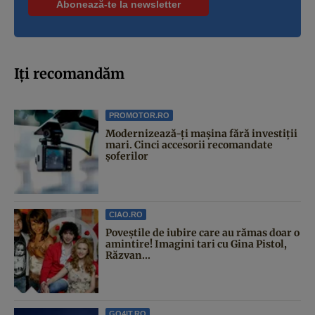
Iți recomandăm
PROMOTOR.RO
Modernizează-ți mașina fără investiții
mari. Cinci accesorii recomandate
șoferilor
CIAO.RO
Poveştile de iubire care au rămas doar o
amintire! Imagini tari cu Gina Pistol,
Răzvan...
GO4IT.RO