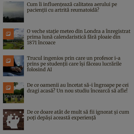
Cum îi influențează calitatea aerului pe
pacienții cu artrită reumatoidă?
O veche stație meteo din Londra a înregistrat
prima lună calendaristică fără ploaie din
1871 încoace
Trucul ingenios prin care un profesor i-a
prins pe studenții care își făceau lucrările
folosind AI
De ce oamenii au încetat să-i îngroape pe cei
dragi acasă? Un nou studiu încearcă să afle!
De ce doare atât de mult să fii ignorat și cum
poți depăși această experiență