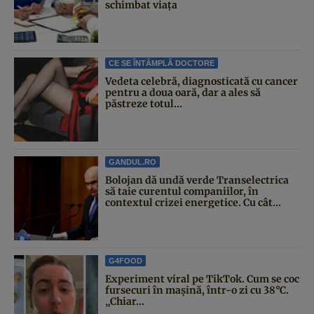
schimbat viața
CE SE ÎNTÂMPLĂ DOCTORE
Vedeta celebră, diagnosticată cu cancer
pentru a doua oară, dar a ales să
păstreze totul...
GANDUL.RO
Bolojan dă undă verde Transelectrica
să taie curentul companiilor, în
contextul crizei energetice. Cu cât...
G4FOOD
Experiment viral pe TikTok. Cum se coc
fursecuri în mașină, într-o zi cu 38°C.
„Chiar...