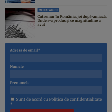
MEDIAFAX.RO
Cutremur în România, joi după-amiază.
Unde s-a produs și ce magnitudine a
avut
Adresa de email*
Numele
Prenumele
Sunt de acord cu
Politica de confidentialitate
*