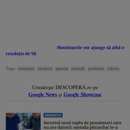
Monitoarele vor ajunge să aibă o
rezoluţie de 5K
Tags:
computer
incalzire
japonia
monede
problema
solutie
Urmărește DESCOPERĂ.ro pe
Google News
Google Showcase
și
MEDIAFAX
Secretul unui cuplu de pensionari care
nu are datorii: metoda plicurilor le-a