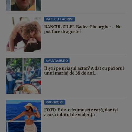
RAZI CU LACRIMI
BANCUL ZILEI. Badea Gheorghe: – Nu
pot face dragoste!
AVANTAJE.RO
Îl știi pe uriașul actor? A dat cu piciorul
unui mariaj de 38 de ani...
PROSPORT
FOTO. E de-o frumusețe rară, dar își
acuză iubitul de violență