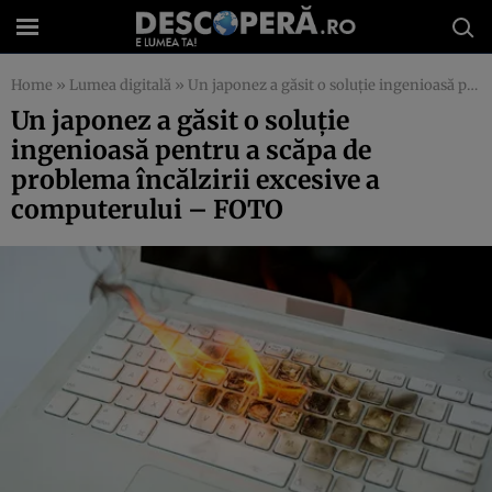
Home
»
Lumea digitală
»
Un japonez a găsit o soluţie ingenioasă pentru a scăpa de problema încălzirii excesive a computerului – FOTO
Un japonez a găsit o soluţie
ingenioasă pentru a scăpa de
problema încălzirii excesive a
computerului – FOTO