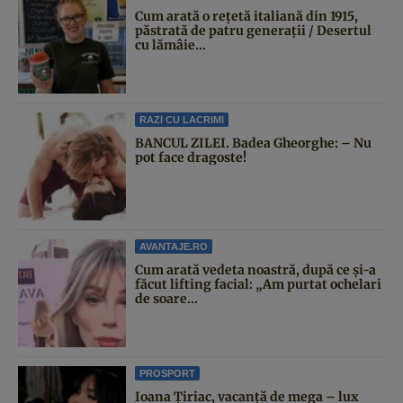
Cum arată o rețetă italiană din 1915,
păstrată de patru generații / Desertul
cu lămâie...
RAZI CU LACRIMI
BANCUL ZILEI. Badea Gheorghe: – Nu
pot face dragoste!
AVANTAJE.RO
Cum arată vedeta noastră, după ce și-a
făcut lifting facial: „Am purtat ochelari
de soare...
PROSPORT
Ioana Țiriac, vacanță de mega – lux