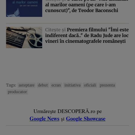
al marilor oameni (pe care i-am
cunoscut)", de Teodor Baconschi
Citeşte şi
Premiera filmului "Îmi este
indiferent dacă.." de Radu Jude are loc
vineri în cinematografele româneşti
Tags:
asteptare
debut
ecran
initiativa
oficiali
prezenta
producator
Urmărește DESCOPERĂ.ro pe
Google News
Google Showcase
și