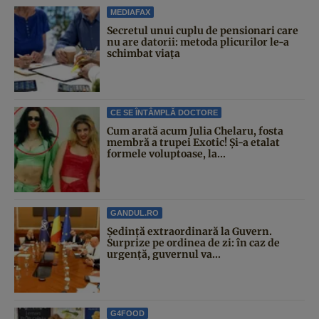
MEDIAFAX
Secretul unui cuplu de pensionari care
nu are datorii: metoda plicurilor le-a
schimbat viața
CE SE ÎNTÂMPLĂ DOCTORE
Cum arată acum Julia Chelaru, fosta
membră a trupei Exotic! Și-a etalat
formele voluptoase, la...
GANDUL.RO
Şedinţă extraordinară la Guvern.
Surprize pe ordinea de zi: în caz de
urgență, guvernul va...
G4FOOD