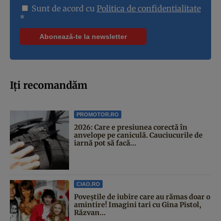
Sunt de acord cu
Politica de confidentialitate
*
Iți recomandăm
PROMOTOR.RO
2026: Care e presiunea corectă în
anvelope pe caniculă. Cauciucurile de
iarnă pot să facă...
CIAO.RO
Poveştile de iubire care au rămas doar o
amintire! Imagini tari cu Gina Pistol,
Răzvan...