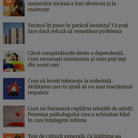
oamenilor tocmai a fost observat și la
maimuțe
Vecinul îți pune în pericol locuința? Ce poți
face dacă refuză să remedieze problema
Când cumpărăturile devin o dependență.
Cum recunoști oniomania și cum poți ieși
din acest cerc
Cum să înveți toleranța la suferință.
Abilitatea care te ajută să nu mai reacționezi
impulsiv
Cum ne formează copilăria relațiile de adulți.
Povestea psihologului care a schimbat felul
în care înțelegem iubirea
Test de cultură generală. Ce înălțime au