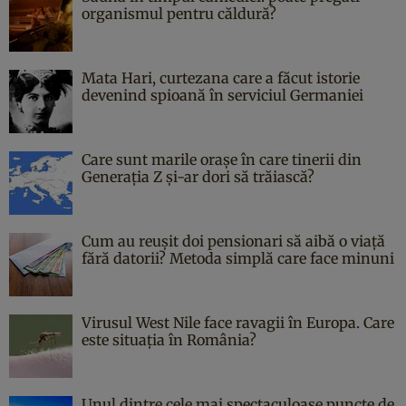
organismul pentru căldură?
Mata Hari, curtezana care a făcut istorie
devenind spioană în serviciul Germaniei
Care sunt marile orașe în care tinerii din
Generația Z și-ar dori să trăiască?
Cum au reușit doi pensionari să aibă o viață
fără datorii? Metoda simplă care face minuni
Virusul West Nile face ravagii în Europa. Care
este situația în România?
Unul dintre cele mai spectaculoase puncte de