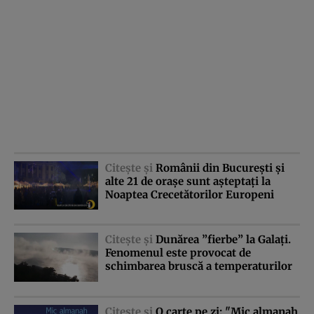
Citeşte şi
Românii din Bucureşti şi
alte 21 de oraşe sunt aşteptaţi la
Noaptea Crecetătorilor Europeni
Citeşte şi
Dunărea ”fierbe” la Galaţi.
Fenomenul este provocat de
schimbarea bruscă a temperaturilor
Citeşte şi
O carte pe zi: "Mic almanah