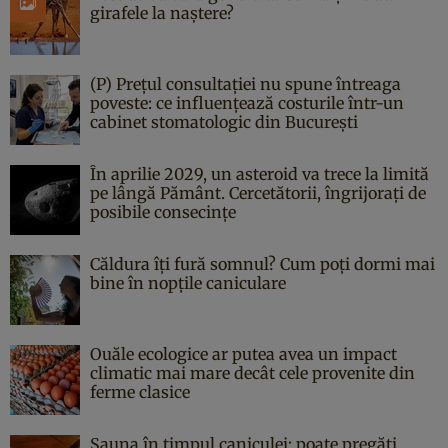
girafele la naștere?
(P) Prețul consultației nu spune întreaga
poveste: ce influențează costurile într-un
cabinet stomatologic din București
În aprilie 2029, un asteroid va trece la limită
pe lângă Pământ. Cercetătorii, îngrijorați de
posibile consecințe
Căldura îți fură somnul? Cum poți dormi mai
bine în nopțile caniculare
Ouăle ecologice ar putea avea un impact
climatic mai mare decât cele provenite din
ferme clasice
Sauna în timpul caniculei: poate pregăti