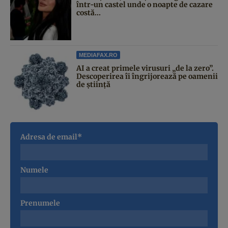
într-un castel unde o noapte de cazare
costă...
MEDIAFAX.RO
AI a creat primele virusuri „de la zero”.
Descoperirea îi îngrijorează pe oamenii
de știință
Adresa de email*
Numele
Prenumele