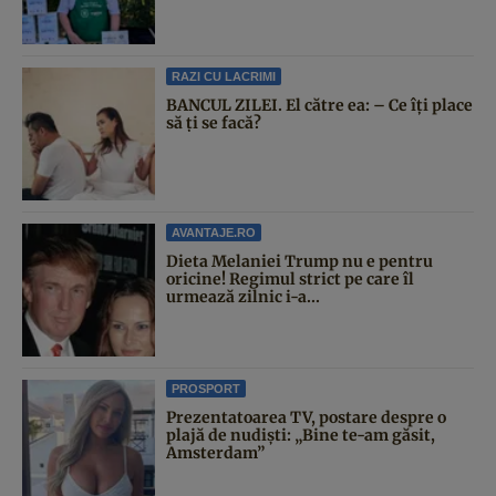
RAZI CU LACRIMI
BANCUL ZILEI. El către ea: – Ce îți place
să ți se facă?
AVANTAJE.RO
Dieta Melaniei Trump nu e pentru
oricine! Regimul strict pe care îl
urmează zilnic i-a...
PROSPORT
Prezentatoarea TV, postare despre o
plajă de nudiști: „Bine te-am găsit,
Amsterdam”