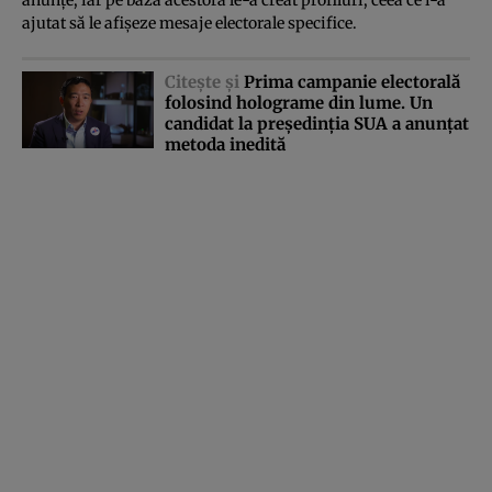
anunţe, iar pe baza acestora le-a creat profiluri, ceea ce i-a
ajutat să le afişeze mesaje electorale specifice.
Citeşte şi
Prima campanie electorală
folosind holograme din lume. Un
candidat la preşedinţia SUA a anunţat
metoda inedită