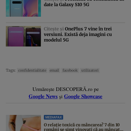
date la Galaxy S10 5G
Citeşte şi
OnePlus 7 vine în trei
versiuni. Există deja imagini cu
modelul 5G
Tags:
confidentialitate
email
facebook
utilizatori
Urmărește DESCOPERĂ.ro pe
Google News
Google Showcase
și
MEDIAFAX
O relație toxică cu mâncarea? 7 din 10
români se simt vinovați că au mâncat...