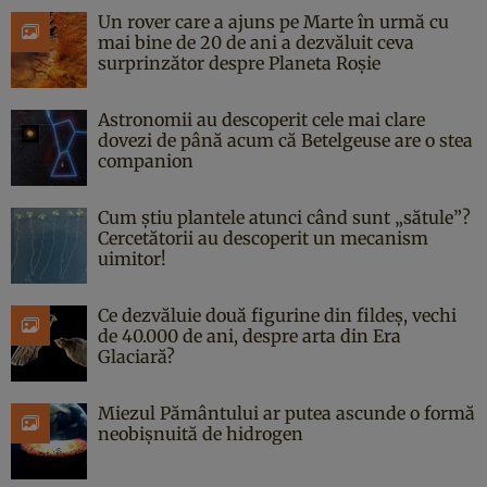
Un rover care a ajuns pe Marte în urmă cu
mai bine de 20 de ani a dezvăluit ceva
surprinzător despre Planeta Roșie
Astronomii au descoperit cele mai clare
dovezi de până acum că Betelgeuse are o stea
companion
Cum știu plantele atunci când sunt „sătule”?
Cercetătorii au descoperit un mecanism
uimitor!
Ce dezvăluie două figurine din fildeș, vechi
de 40.000 de ani, despre arta din Era
Glaciară?
Miezul Pământului ar putea ascunde o formă
neobișnuită de hidrogen