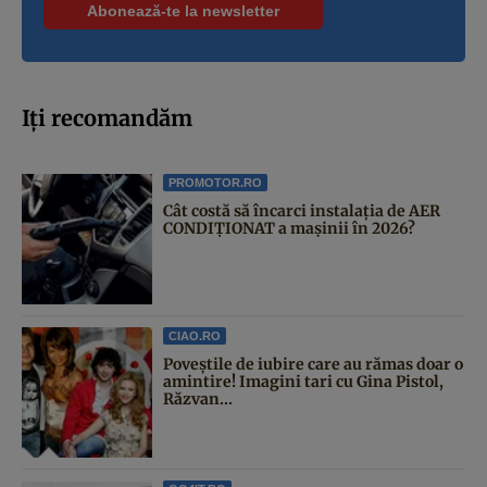
Iți recomandăm
PROMOTOR.RO
Cât costă să încarci instalația de AER
CONDIȚIONAT a mașinii în 2026?
CIAO.RO
Poveştile de iubire care au rămas doar o
amintire! Imagini tari cu Gina Pistol,
Răzvan...