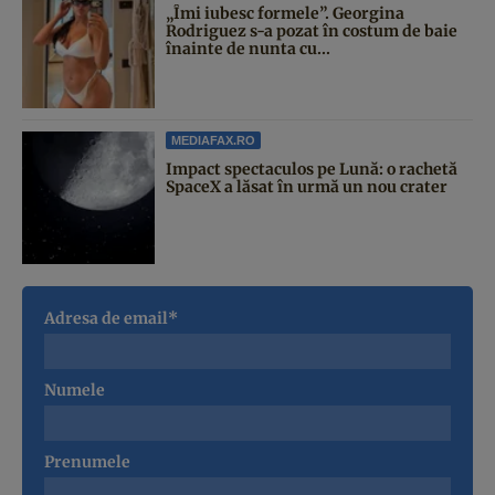
„Îmi iubesc formele”. Georgina
Rodriguez s-a pozat în costum de baie
înainte de nunta cu...
MEDIAFAX.RO
Impact spectaculos pe Lună: o rachetă
SpaceX a lăsat în urmă un nou crater
Adresa de email*
Numele
Prenumele