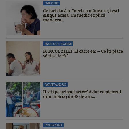
G4FOOD
Ce faci dacă te îneci cu mâncare și ești
singur acasă. Un medic explică
manevra...
RAZI CU LACRIMI
BANCUL ZILEI. El către ea: – Ce îți place
să ți se facă?
AVANTAJE.RO
Îl știi pe uriașul actor? A dat cu piciorul
unui mariaj de 38 de ani...
PROSPORT