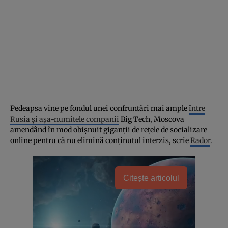
Pedeapsa vine pe fondul unei confruntări mai ample
între
Rusia și așa-numitele companii
Big Tech, Moscova
amendând în mod obișnuit giganții de reţele de socializare
online pentru că nu elimină conținutul interzis, scrie
Rador
.
Citește articolul