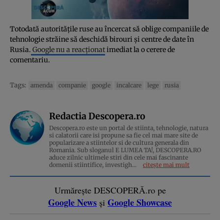
Totodată autorităţile ruse au încercat să oblige companiile de
tehnologie străine să deschidă birouri și centre de date în
Rusia.
Google nu a reacţionat
imediat la o cerere de
comentariu.
Tags:
amenda
companie
google
incalcare
lege
rusia
Redactia Descopera.ro
Descopera.ro este un portal de stiinta, tehnologie, natura
si calatorii care isi propune sa fie cel mai mare site de
popularizare a stiintelor si de cultura generala din
Romania. Sub sloganul E LUMEA TA!, DESCOPERA.RO
aduce zilnic ultimele stiri din cele mai fascinante
domenii stiintifice, investigh...
citește mai mult
Urmărește DESCOPERĂ.ro pe
Google News
Google Showcase
și