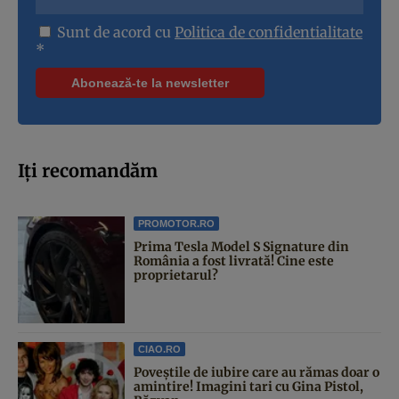
Sunt de acord cu
Politica de confidentialitate
*
Iți recomandăm
PROMOTOR.RO
Prima Tesla Model S Signature din
România a fost livrată! Cine este
proprietarul?
CIAO.RO
Poveştile de iubire care au rămas doar o
amintire! Imagini tari cu Gina Pistol,