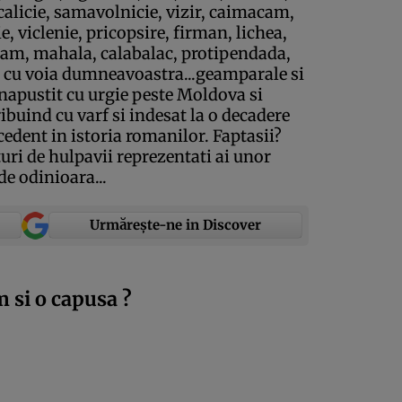
calicie, samavolnicie, vizir, caimacam,
e, viclenie, pricopsire, firman, lichea,
ram, mahala, calabalac, protipendada,
 Si cu voia dumneavoastra...geamparale si
napustit cu urgie peste Moldova si
ibuind cu varf si indesat la o decadere
cedent in istoria romanilor. Faptasii?
uri de hulpavii reprezentati ai unor
de odinioara...
Urmărește-ne in Discover
 si o capusa ?