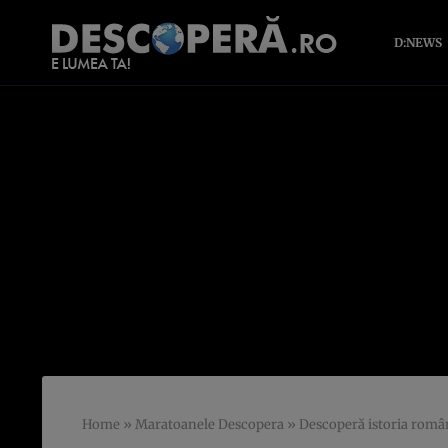
D:NEWS
Home
»
Maratoanele Descopera
»
Descoperă istoria româ