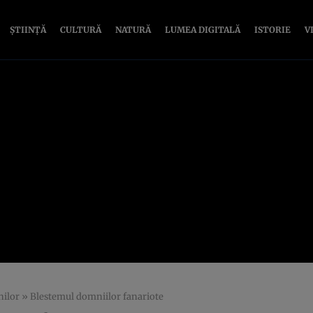
ȘTIINȚĂ
CULTURĂ
NATURĂ
LUMEA DIGITALĂ
ISTORIE
V
nilor
»
Blestemul domniilor fanariote