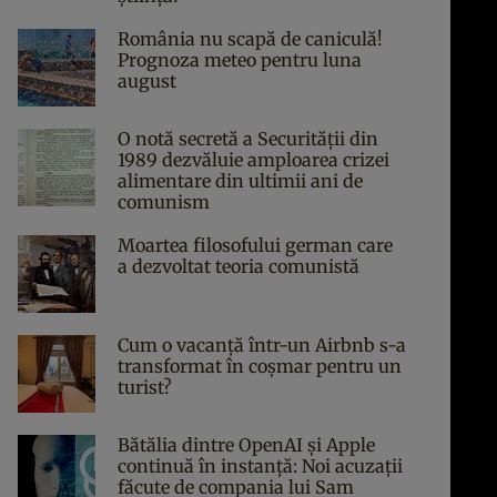
România nu scapă de caniculă!
Prognoza meteo pentru luna
august
O notă secretă a Securității din
1989 dezvăluie amploarea crizei
alimentare din ultimii ani de
comunism
Moartea filosofului german care
a dezvoltat teoria comunistă
Cum o vacanță într-un Airbnb s-a
transformat în coșmar pentru un
turist?
Bătălia dintre OpenAI și Apple
continuă în instanță: Noi acuzații
făcute de compania lui Sam