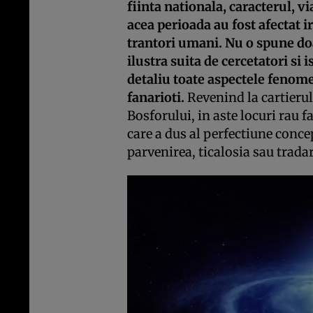
fiinta nationala, caracterul, v
acea perioada au fost afectat 
trantori umani. Nu o spune doar
ilustra suita de cercetatori si i
detaliu toate aspectele fenome
fanarioti.
Revenind la cartierul
Bosforului, in aste locuri rau
care a dus al perfectiune conce
parvenirea, ticalosia sau trad