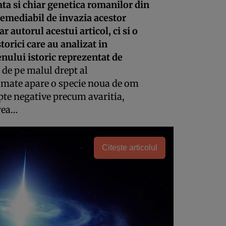
iata si chiar genetica romanilor din
iremediabil de invazia acestor
 autorul acestui articol, ci si o
storici care au analizat in
nului istoric reprezentat de
 de pe malul drept al
 famate apare o specie noua de om
pte negative precum avaritia,
area…
Citește articolul