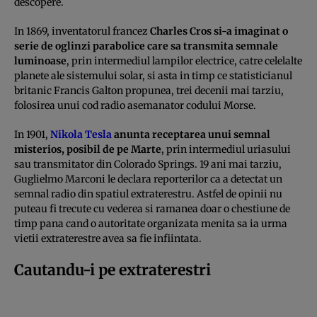
descopere.
In 1869, inventatorul francez
Charles Cros si-a imaginat o
serie de oglinzi parabolice care sa transmita semnale
luminoase
, prin intermediul lampilor electrice, catre celelalte
planete ale sistemului solar, si asta in timp ce statisticianul
britanic Francis Galton propunea, trei decenii mai tarziu,
folosirea unui cod radio asemanator codului Morse.
In 1901,
Nikola Tesla
anunta receptarea unui semnal
misterios, posibil de pe Marte
, prin intermediul uriasului
sau transmitator din Colorado Springs. 19 ani mai tarziu,
Guglielmo Marconi le declara reporterilor ca a detectat un
semnal radio din spatiul extraterestru. Astfel de opinii nu
puteau fi trecute cu vederea si ramanea doar o chestiune de
timp pana cand o autoritate organizata menita sa ia urma
vietii extraterestre avea sa fie infiintata.
Cautandu-i pe extraterestri