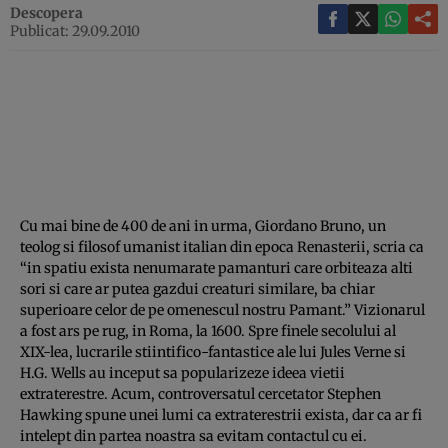
Descopera
Publicat: 29.09.2010
Cu mai bine de 400 de ani in urma, Giordano Bruno, un
teolog si filosof umanist italian din epoca Renasterii, scria ca
“in spatiu exista nenumarate pamanturi care orbiteaza alti
sori si care ar putea gazdui creaturi similare, ba chiar
superioare celor de pe omenescul nostru Pamant.” Vizionarul
a fost ars pe rug, in Roma, la 1600. Spre finele secolului al
XIX-lea, lucrarile stiintifico-fantastice ale lui Jules Verne si
H.G. Wells au inceput sa popularizeze ideea vietii
extraterestre. Acum, controversatul cercetator Stephen
Hawking spune unei lumi ca extraterestrii exista, dar ca ar fi
intelept din partea noastra sa evitam contactul cu ei.