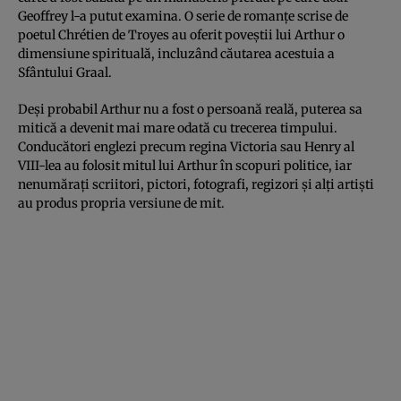
Geoffrey l-a putut examina. O serie de romanţe scrise de
poetul Chrétien de Troyes au oferit poveştii lui Arthur o
dimensiune spirituală, incluzând căutarea acestuia a
Sfântului Graal.
Deşi probabil Arthur nu a fost o persoană reală, puterea sa
mitică a devenit mai mare odată cu trecerea timpului.
Conducători englezi precum regina Victoria sau Henry al
VIII-lea au folosit mitul lui Arthur în scopuri politice, iar
nenumăraţi scriitori, pictori, fotografi, regizori şi alţi artişti
au produs propria versiune de mit.