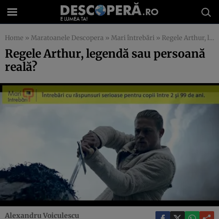
Home
»
Maratoanele Descopera
»
Mari întrebări
»
Regele Arthur, legendă sau persoană reală?
Regele Arthur, legendă sau persoană
reală?
Alexandru Voiculescu