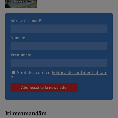
Adresa de email*
Numele
Prenumele
Sunt de acord cu
Politica de confidentialitate
*
Iți recomandăm