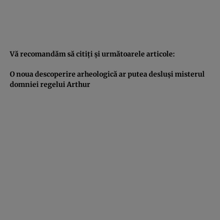
Vă recomandăm să citiţi şi următoarele articole:
O noua descoperire arheologică ar putea desluşi misterul
domniei regelui Arthur