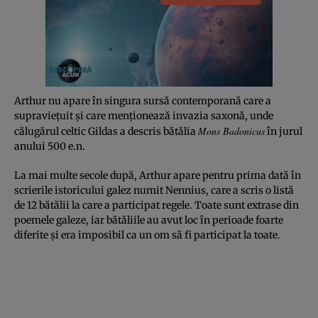
Arthur nu apare în singura sursă contemporană care a
supravieţuit şi care menţionează invazia saxonă, unde
Mons Badonicus
călugărul celtic Gildas a descris bătălia
în jurul
anului 500 e.n.
La mai multe secole după, Arthur apare pentru prima dată în
scrierile istoricului galez numit Nennius, care a scris o listă
de 12 bătălii la care a participat regele. Toate sunt extrase din
poemele galeze, iar bătăliile au avut loc în perioade foarte
diferite şi era imposibil ca un om să fi participat la toate.