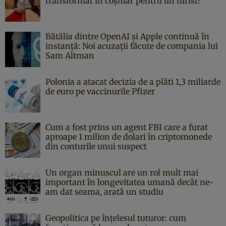
transformat în coșmar pentru un turist?
Bătălia dintre OpenAI și Apple continuă în
instanță: Noi acuzații făcute de compania lui
Sam Altman
Polonia a atacat decizia de a plăti 1,3 miliarde
de euro pe vaccinurile Pfizer
Cum a fost prins un agent FBI care a furat
aproape 1 milion de dolari în criptomonede
din conturile unui suspect
Un organ minuscul are un rol mult mai
important în longevitatea umană decât ne-
am dat seama, arată un studiu
Geopolitica pe înțelesul tuturor: cum