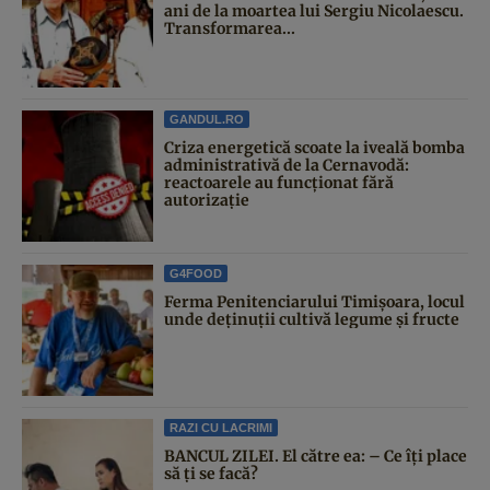
ani de la moartea lui Sergiu Nicolaescu.
Transformarea...
GANDUL.RO
Criza energetică scoate la iveală bomba
administrativă de la Cernavodă:
reactoarele au funcționat fără
autorizație
G4FOOD
Ferma Penitenciarului Timișoara, locul
unde deținuții cultivă legume și fructe
RAZI CU LACRIMI
BANCUL ZILEI. El către ea: – Ce îți place
să ți se facă?