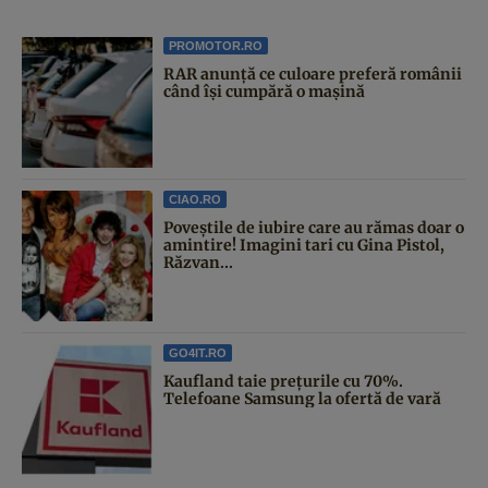
PROMOTOR.RO
RAR anunță ce culoare preferă românii
când își cumpără o mașină
CIAO.RO
Poveştile de iubire care au rămas doar o
amintire! Imagini tari cu Gina Pistol,
Răzvan...
GO4IT.RO
Kaufland taie prețurile cu 70%.
Telefoane Samsung la ofertă de vară