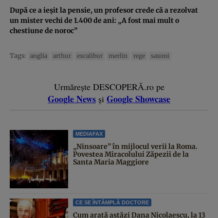
După ce a ieşit la pensie, un profesor crede că a rezolvat
un mister vechi de 1.400 de ani: „A fost mai mult o
chestiune de noroc”
Tags:
anglia
arthur
excalibur
merlin
rege
saxoni
Urmărește DESCOPERĂ.ro pe
Google News
Google Showcase
și
MEDIAFAX
„Ninsoare” în mijlocul verii la Roma.
Povestea Miracolului Zăpezii de la
Santa Maria Maggiore
CE SE ÎNTÂMPLĂ DOCTORE
Cum arată astăzi Dana Nicolaescu, la 13