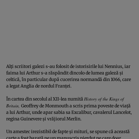
Alţi scriitori galezi s-au folosit de istorisirile lui Nennius, iar
faima lui Arthur s-a răspândit dincolo de lumea galeză şi
celtică, în particular după cucerirea normandă din 1066, care
a legat Anglia de nordul Franţei.
History of the Kings of
În cartea din secolul al XII-lea numită
Britain,
Geoffrey de Monmouth a scris prima poveste de viaţă
a lui Arthur, unde apar sabia sa Excalibur, cavalerul Lancelot,
regina Guinevere şi vrăjiorul Merlin.
Un amestec irezistibil de fapte şi mituri, se spune că această
carte a fost bazată pe un manuscris pierdut pe care doar