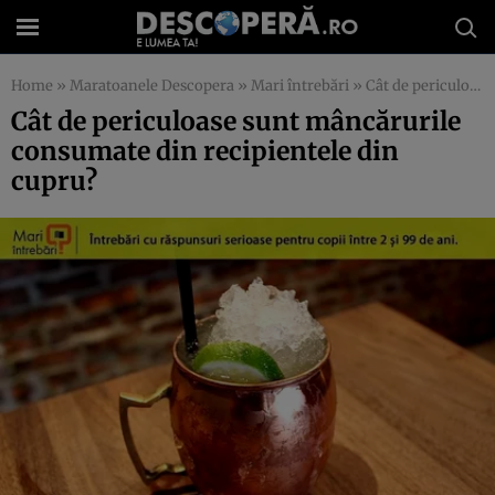
Home
»
Maratoanele Descopera
»
Mari întrebări
»
Cât de periculoase sunt mâncărurile consumate din recipientele din cupru?
Cât de periculoase sunt mâncărurile
consumate din recipientele din
cupru?