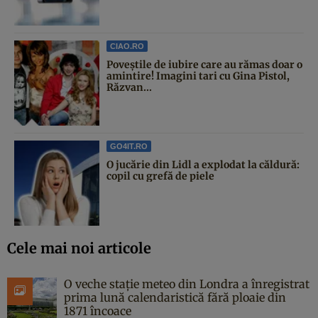
CIAO.RO
Poveştile de iubire care au rămas doar o
amintire! Imagini tari cu Gina Pistol,
Răzvan...
GO4IT.RO
O jucărie din Lidl a explodat la căldură:
copil cu grefă de piele
Cele mai noi articole
O veche stație meteo din Londra a înregistrat
prima lună calendaristică fără ploaie din
1871 încoace