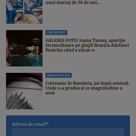
unui mariaj de 38 de ani...
PROSPORT
GALERIE FOTO. Ioana Tamaş, apariție
fermecătoare pe plajă! Reacția Adelinei
Pestrițu când a văzut-o
MEDIAFAX.RO
Cutremur în România, joi după-amiază.
Unde s-a produs și ce magnitudine a
avut
Adresa de email*