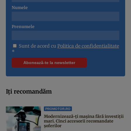
Numele
Prenumele
Sunt de acord cu
Politica de confidentialitate
*
Iți recomandăm
PROMOTOR.RO
Modernizează-ți mașina fără investiții
mari. Cinci accesorii recomandate
șoferilor