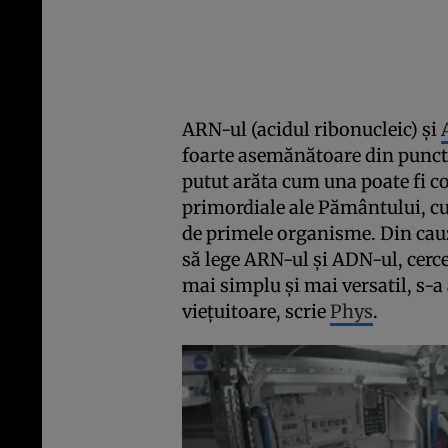
ARN-ul (acidul ribonucleic) şi
foarte asemănătoare din punct 
putut arăta cum una poate fi con
primordiale ale Pământului, cu
de primele organisme. Din cauz
să lege ARN-ul şi ADN-ul, cerce
mai simplu şi mai versatil, s-a
vieţuitoare, scrie
Phys
.