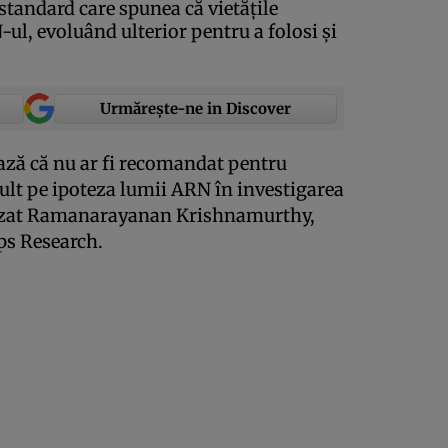
standard care spunea că vietăţile
ul, evoluând ulterior pentru a folosi şi
Urmărește-ne in Discover
ază că nu ar fi recomandat pentru
mult pe ipoteza lumii ARN în investigarea
cizat Ramanarayanan Krishnamurthy,
pps Research.