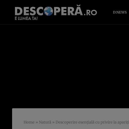
D:NEWS
Home
»
Natură
»
Descoperire esenţială cu privire la apariţ