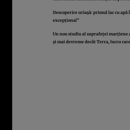
Descoperire uriaşă: primul lac cu apă î
excepţional”
Un nou studiu al suprafeţei marţiene 
şi mai devreme decât Terra, lucru care 