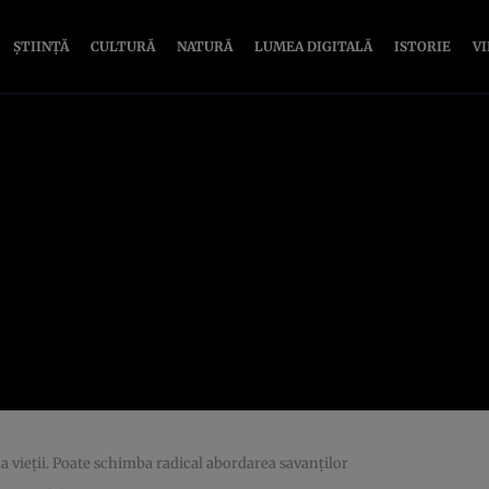
ȘTIINȚĂ
CULTURĂ
NATURĂ
LUMEA DIGITALĂ
ISTORIE
V
ia vieţii. Poate schimba radical abordarea savanţilor