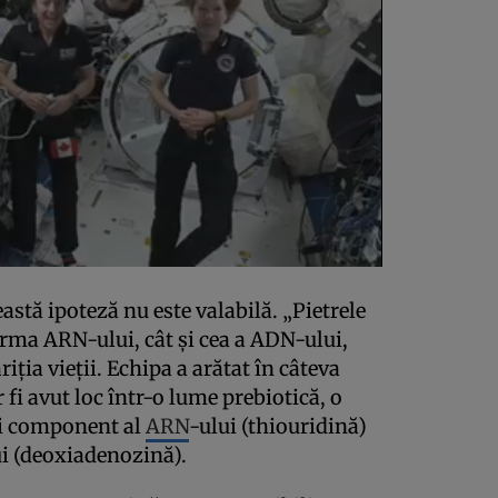
stă ipoteză nu este valabilă. „Pietrele
orma ARN-ului, cât şi cea a ADN-ului,
ţia vieţii. Echipa a arătat în câteva
r fi avut loc într-o lume prebiotică, o
ui component al
ARN
-ului (thiouridină)
i (deoxiadenozină).