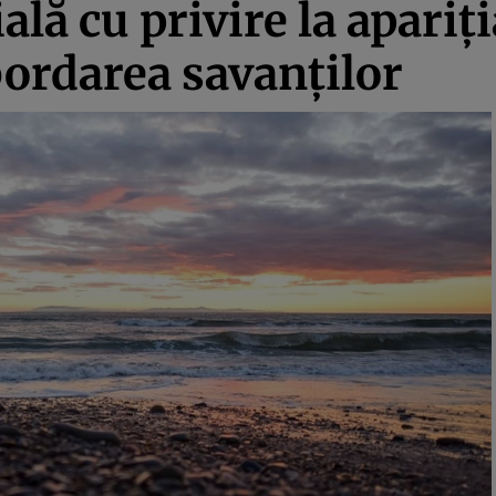
lă cu privire la apariţia
ordarea savanţilor