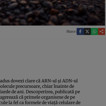
Share:
 adus dovezi clare că ARN-ul şi ADN-ul
molecule precursoare, chiar înainte de
liarde de ani. Descoperirea, publicată pe
 sugerează că primele organisme de pe
ule la fel ca formele de viaţă celulare de