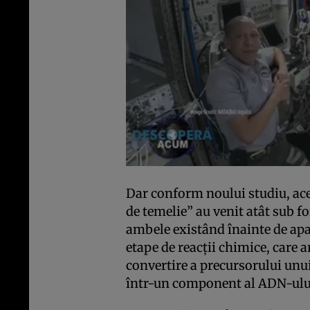
Dar conform noului studiu, acea
de temelie” au venit atât sub f
ambele existând înainte de apari
etape de reacţii chimice, care a
convertire a precursorului un
într-un component al ADN-ulu