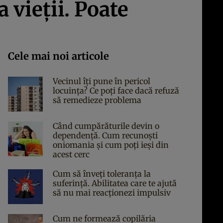
 vieţii. Poate
Cele mai noi articole
Vecinul îți pune în pericol
locuința? Ce poți face dacă refuză
să remedieze problema
Când cumpărăturile devin o
dependență. Cum recunoști
oniomania și cum poți ieși din
acest cerc
Cum să înveți toleranța la
suferință. Abilitatea care te ajută
să nu mai reacționezi impulsiv
Cum ne formează copilăria