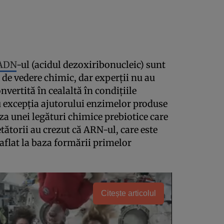
ADN
-ul (acidul dezoxiribonucleic) sunt
de vedere chimic, dar experţii nu au
vertită în cealaltă în condiţiile
 excepţia ajutorului enzimelor produse
a unei legături chimice prebiotice care
tătorii au crezut că ARN-ul, care este
 aflat la baza formării primelor
Citește articolul