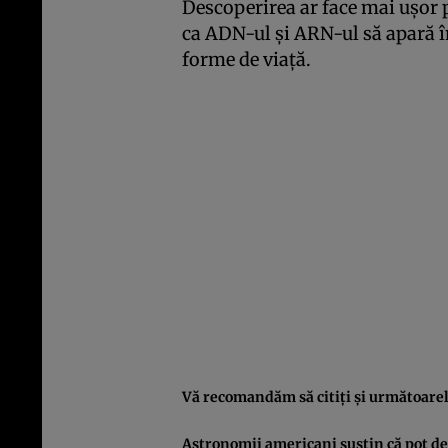
Descoperirea ar face mai uşor p
ca ADN-ul şi ARN-ul să apară î
forme de viaţă.
Vă recomandăm să citiţi şi următoarele
Astronomii americani susţin că pot de