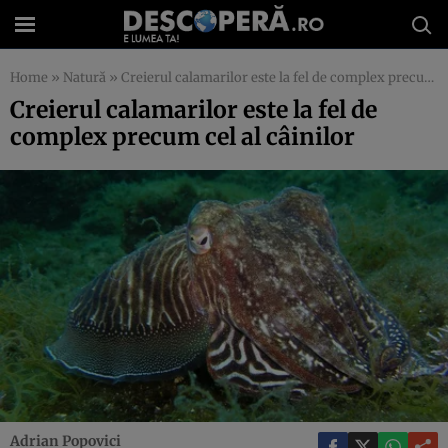
Home
»
Natură
»
Creierul calamarilor este la fel de complex precum cel al câinilor
Creierul calamarilor este la fel de
complex precum cel al câinilor
Adrian Popovici