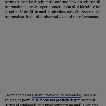
permis oamenilor de ştiinţă să confirme 99% din cele 282 căi
neuronale majore descoperite anterior, dar şi să identifice 145
de noi astfel de căi. În mod surpinzător, 60% dintre aceste căi
neuronale au legătură cu sistemul vizual şi cu cel locomotor.
„Asemănarea cu
sistemul nervos al vertebratelor
, mai bine
studiat, ne permite să facem noi predicţii despre sistemul
nervos al cefalopodelor la nivel comportamental”, a declarat