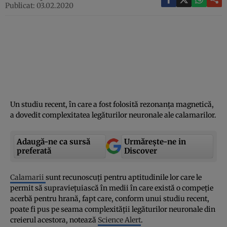
Publicat: 03.02.2020
Un studiu recent, în care a fost folosită rezonanţa magnetică,
a dovedit complexitatea legăturilor neuronale ale calamarilor.
Adaugă-ne ca sursă
Urmărește-ne in
preferată
Discover
Calamarii
sunt recunoscuţi pentru aptitudinile lor care le
permit să supravieţuiască în medii în care există o compeţie
acerbă pentru hrană, fapt care, conform unui studiu recent,
poate fi pus pe seama complexităţii legăturilor neuronale din
creierul acestora, notează
Science Alert
.