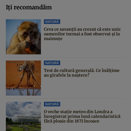
Iți recomandăm
NATURĂ
Ceva ce savanții au crezut că este unic
oamenilor tocmai a fost observat și la
maimuțe
NATURĂ
Test de cultură generală. Ce înălțime
au girafele la naștere?
NATURĂ
O veche stație meteo din Londra a
înregistrat prima lună calendaristică
fără ploaie din 1871 încoace