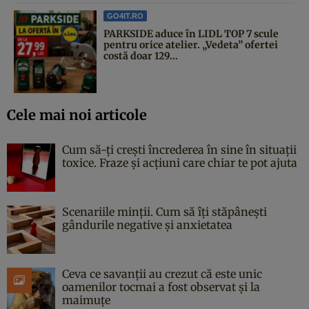
GO4IT.RO
PARKSIDE aduce în LIDL TOP 7 scule
pentru orice atelier. „Vedeta” ofertei
costă doar 129...
Cele mai noi articole
Cum să-ți crești încrederea în sine în situații
toxice. Fraze și acțiuni care chiar te pot ajuta
Scenariile minții. Cum să îți stăpânești
gândurile negative și anxietatea
Ceva ce savanții au crezut că este unic
oamenilor tocmai a fost observat și la
maimuțe