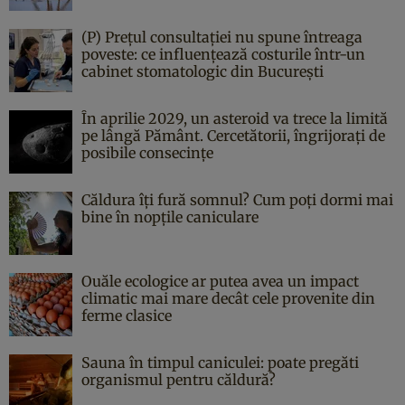
(P) Prețul consultației nu spune întreaga
poveste: ce influențează costurile într-un
cabinet stomatologic din București
În aprilie 2029, un asteroid va trece la limită
pe lângă Pământ. Cercetătorii, îngrijorați de
posibile consecințe
Căldura îți fură somnul? Cum poți dormi mai
bine în nopțile caniculare
Ouăle ecologice ar putea avea un impact
climatic mai mare decât cele provenite din
ferme clasice
Sauna în timpul caniculei: poate pregăti
organismul pentru căldură?