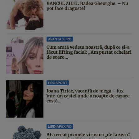
BANCUL ZILEI. Badea Gheorghe: – Nu
pot face dragoste!
AVANTAJE.RO
Cum arată vedeta noastră, după ce și-a
făcut lifting facial: „Am purtat ochelari
de soare...
PROSPORT
Ioana Țiriac, vacanță de mega – lux
într-un castel unde o noapte de cazare
costă...
MEDIAFAX.RO
AI a creat primele virusuri „de la zero”.