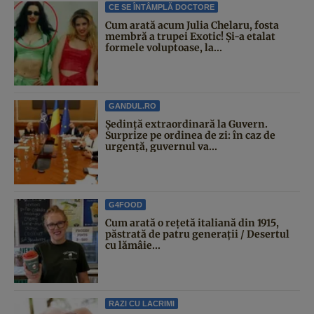
CE SE ÎNTÂMPLĂ DOCTORE
Cum arată acum Julia Chelaru, fosta
membră a trupei Exotic! Și-a etalat
formele voluptoase, la...
GANDUL.RO
Şedinţă extraordinară la Guvern.
Surprize pe ordinea de zi: în caz de
urgență, guvernul va...
G4FOOD
Cum arată o rețetă italiană din 1915,
păstrată de patru generații / Desertul
cu lămâie...
RAZI CU LACRIMI