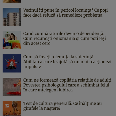
Vecinul îți pune în pericol locuința? Ce poți
face dacă refuză să remedieze problema
Când cumpărăturile devin o dependență.
Cum recunoști oniomania și cum poți ieși
din acest cerc
Cum să înveți toleranța la suferință.
Abilitatea care te ajută să nu mai reacționezi
impulsiv
Cum ne formează copilăria relațiile de adulți.
Povestea psihologului care a schimbat felul
în care înțelegem iubirea
Test de cultură generală. Ce înălțime au
girafele la naștere?