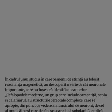
În cadrul unui studiu în care oamenii de ştiinţă au folosit
rezonanţa magenetică, au descoperit o serie de căi neuronale
importante, care nu fuseseră identificate anterior.
„Cefalopodele moderne, un grup care include caracatiţă, sepia
şi calamarul, au structurile cerebrale complexe care se
apropie, din punct de vedere al numărului de neuroni, de cel
al unui câine şi care depăşesc şoarecii şi şobolanii”, explică