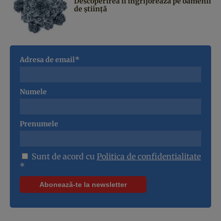
Descoperirea îi îngrijorează pe oamenii
de știință
Adresa de email*
Numele
Prenumele
Sunt de acord cu
Politica de confidentialitate
*