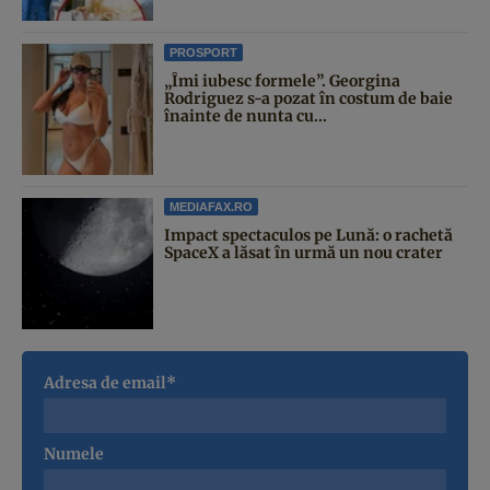
PROSPORT
„Îmi iubesc formele”. Georgina
Rodriguez s-a pozat în costum de baie
înainte de nunta cu...
MEDIAFAX.RO
Impact spectaculos pe Lună: o rachetă
SpaceX a lăsat în urmă un nou crater
Adresa de email*
Numele