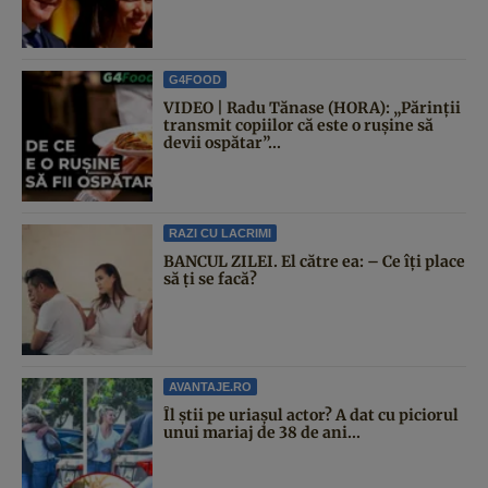
G4FOOD
VIDEO | Radu Tănase (HORA): „Părinții
transmit copiilor că este o rușine să
devii ospătar”...
RAZI CU LACRIMI
BANCUL ZILEI. El către ea: – Ce îți place
să ți se facă?
AVANTAJE.RO
Îl știi pe uriașul actor? A dat cu piciorul
unui mariaj de 38 de ani...