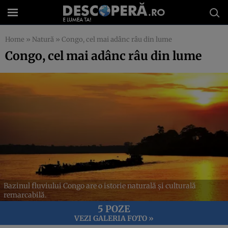
Home
»
Natură
»
Congo, cel mai adânc râu din lume
Congo, cel mai adânc râu din lume
Bazinul fluviului Congo are o istorie naturală și culturală
remarcabilă.
5 POZE
VEZI GALERIA FOTO »