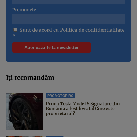
Prenumele
Sunt de acord cu
Politica de confidentialitate
*
Iți recomandăm
PROMOTOR.RO
Prima Tesla Model S Signature din
România a fost livrată! Cine este
proprietarul?