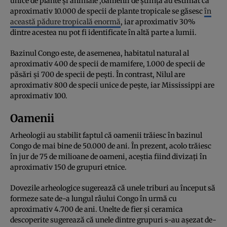
unice de plante și animale ,oamenii de știință au estimat că
aproximativ 10.000 de specii de plante tropicale se găsesc
în
această pădure tropicală enormă
, iar aproximativ 30%
dintre acestea nu pot fi identificate în altă parte a lumii.
Bazinul Congo este, de asemenea, habitatul natural al
aproximativ 400 de specii de mamifere, 1.000 de specii de
păsări și 700 de specii de pești. În contrast, Nilul are
aproximativ 800 de specii unice de pește, iar Mississippi are
aproximativ 100.
Oamenii
Arheologii au stabilit faptul că oamenii trăiesc în bazinul
Congo de mai bine de 50.000 de ani. În prezent, acolo trăiesc
în jur de 75 de milioane de oameni, aceștia fiind divizați în
aproximativ 150 de grupuri etnice.
Dovezile arheologice sugerează că unele triburi au început să
formeze sate de-a lungul râului Congo în urmă cu
aproximativ 4.700 de ani. Unelte de fier și ceramica
descoperite sugerează că unele dintre grupuri s-au așezat de-