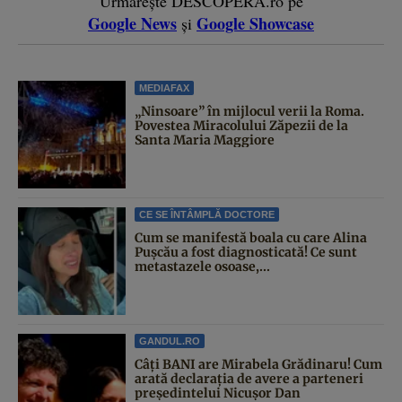
Urmărește DESCOPERĂ.ro pe
Google News
Google Showcase
și
MEDIAFAX
„Ninsoare” în mijlocul verii la Roma.
Povestea Miracolului Zăpezii de la
Santa Maria Maggiore
CE SE ÎNTÂMPLĂ DOCTORE
Cum se manifestă boala cu care Alina
Pușcău a fost diagnosticată! Ce sunt
metastazele osoase,...
GANDUL.RO
Câți BANI are Mirabela Grădinaru! Cum
arată declarația de avere a parteneri
președintelui Nicușor Dan