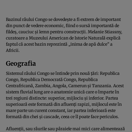
Bazinul râului Congo se dovedește a fi extrem de important
din punct de vedere economic, fiind o sursă importantă de
fildeș, cauciuc și lemn pentru construcții. Melanie Stiassny,
curatoare a Muzeului American de Istorie Naturală explică
faptul că acest bazin reprezintă „inima de apă dulce” a
Africii.
Geografia
Sistemul râului Congo se întinde prin nouă țări: Republica
Congo, Republica Democrată Congo, Republica
Centrafricană, Zambia, Angola, Camerun și Tanzania. Acest
sistem fluvial lung are o anatomie unică care o împarte în
trei regiuni distincte: superior, mijlociu și inferior. Partea
superioară este formată din afluenți rapizi, mijlocul este în
mare parte un curent constant, iar partea inferioară este
formată din chei și cascade, ceea ce îl poate face periculos.
Afluenții, sau râurile sau pâraiele mai mici care alimentează