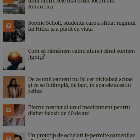
unul dintre cele mai ostile locuri din
Antarctica
Sophie Scholl, studenta care a sfidat regimul
lui Hitler și a plătit cu viața
Cum să rămânem calmi atunci când suntem
jigniți?
De ce unii oameni nu își cer niciodată scuze
și ce se întâmplă, de fapt, în spatele acestui
reflex
Efectul neștiut al unui medicament pentru
diabet folosit de 60 de ani
Un prototip de ochelari le permite oamenilor