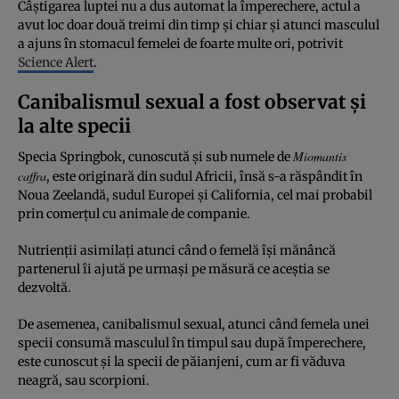
Câștigarea luptei nu a dus automat la împerechere, actul a
avut loc doar două treimi din timp și chiar și atunci masculul
a ajuns în stomacul femelei de foarte multe ori, potrivit
Science Alert
.
Canibalismul sexual a fost observat și
la alte specii
Miomantis
Specia Springbok, cunoscută și sub numele de
caffra
, este originară din sudul Africii, însă s-a răspândit în
Noua Zeelandă, sudul Europei și California, cel mai probabil
prin comerțul cu animale de companie.
Nutrienții asimilați atunci când o femelă își mănâncă
partenerul îi ajută pe urmași pe măsură ce aceștia se
dezvoltă.
De asemenea, canibalismul sexual, atunci când femela unei
specii consumă masculul în timpul sau după împerechere,
este cunoscut și la specii de păianjeni, cum ar fi văduva
neagră, sau scorpioni.