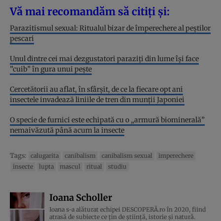
Vă mai recomandăm să citiți și:
Parazitismul sexual: Ritualul bizar de împerechere al peștilor
pescari
Unul dintre cei mai dezgustatori paraziți din lume își face
”cuib” în gura unui pește
Cercetătorii au aflat, în sfârșit, de ce la fiecare opt ani
insectele invadează liniile de tren din munții Japoniei
O specie de furnici este echipată cu o „armură biominerală”
nemaivăzută până acum la insecte
Tags:
calugarita
canibalism
canibalism sexual
imperechere
insecte
lupta
mascul
ritual
studiu
Ioana Scholler
Ioana s-a alăturat echipei DESCOPERĂ.ro în 2020, fiind
atrasă de subiecte ce țin de știință, istorie și natură.