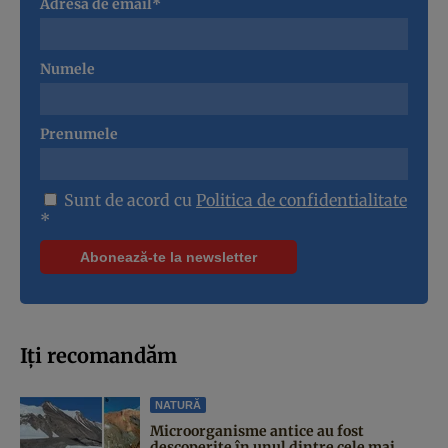
Adresa de email*
Numele
Prenumele
Sunt de acord cu
Politica de confidentialitate
*
Iți recomandăm
NATURĂ
Microorganisme antice au fost
descoperite în unul dintre cele mai