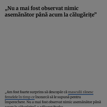
„Nu a mai fost observat nimic
asemănător până acum la călugărițe”
„Am fost foarte surprins să descopăr că
masculii rănesc
femelele în timp ce
încearcă să le supună pentru
împerechere. Nu a mai fost observat nimic asemănător până
acum la călugărițe”, a adăugat Burke.