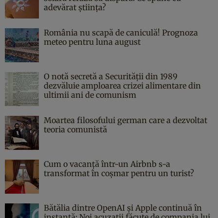
adevărat știința?
România nu scapă de caniculă! Prognoza
meteo pentru luna august
O notă secretă a Securității din 1989
dezvăluie amploarea crizei alimentare din
ultimii ani de comunism
Moartea filosofului german care a dezvoltat
teoria comunistă
Cum o vacanță într-un Airbnb s-a
transformat în coșmar pentru un turist?
Bătălia dintre OpenAI și Apple continuă în
instanță: Noi acuzații făcute de compania lui