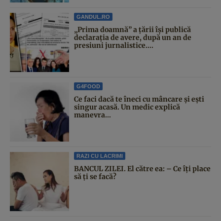
GANDUL.RO
„Prima doamnă” a țării își publică
declarația de avere, după un an de
presiuni jurnalistice....
G4FOOD
Ce faci dacă te îneci cu mâncare și ești
singur acasă. Un medic explică
manevra...
RAZI CU LACRIMI
BANCUL ZILEI. El către ea: – Ce îți place
să ți se facă?