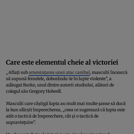
Care este elementul cheie al victoriei
„Aflați sub
amenințarea unui atac canibal
, masculii încearcă
să supună femelele, doborându-le în lupte violente”, a
adăugat Burke, unul dintre autorii studiului, alături de
colegul său Gregory Holwell.
Masculii care câștigă lupta au mult mai multe șanse să ducă
la bun sfârșit împerecherea, „ceea ce sugerează că lupta este
atât o tactică de împerechere, cât și o tactică de
supraviețuire”.