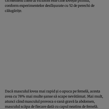
Un element cheie al victoriei este cine lovește primul,
conform experimentelor desfășurate cu 52 de perechi de
călugărițe.
Dacă masculul lovea mai rapid și o apuca pe femelă, acesta
avea cu 78% mai multe șanse să scape nevătămat. Mai mult,
atunci când masculul provoca o rană gravă la abdomen,
masculul scăpa de fiecare dată cu capul neatins de femelă.