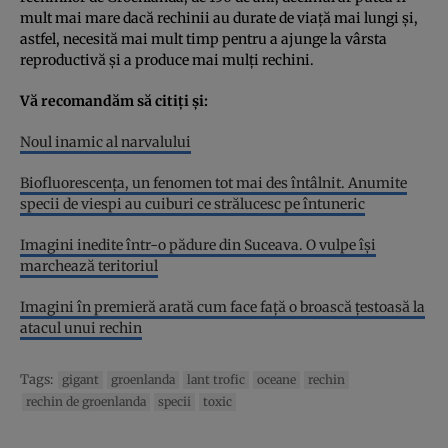
mult mai mare dacă rechinii au durate de viață mai lungi și,
astfel, necesită mai mult timp pentru a ajunge la vârsta
reproductivă și a produce mai mulți rechini.
Vă recomandăm să citiți și:
Noul inamic al narvalului
Biofluorescența, un fenomen tot mai des întâlnit. Anumite
specii de viespi au cuiburi ce strălucesc pe întuneric
Imagini inedite într-o pădure din Suceava. O vulpe își
marchează teritoriul
Imagini în premieră arată cum face față o broască țestoasă la
atacul unui rechin
Tags:
gigant
groenlanda
lant trofic
oceane
rechin
rechin de groenlanda
specii
toxic