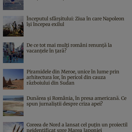
Începutul sfârşitului: Ziua în care Napoleon
îşi începea exilul
De ce tot mai mulți români renunță la
vacanțele în țară?
Piramidele din Meroe, unice în lume prin
arhitectura lor, în pericol din cauza
războiului din Sudan
Dunărea și România, în presa americană. Ce
spun jurnaliștii despre criza apei?
Coreea de Nord a lansat cel puțin un proiectil
neidentificat spre Marea Japoniei