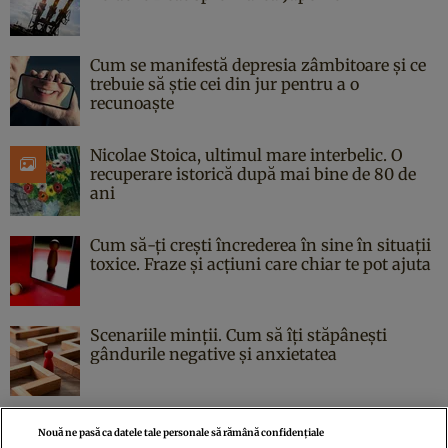
Cum se manifestă depresia zâmbitoare și ce
trebuie să știe cei din jur pentru a o
recunoaște
Nicolae Stoica, ultimul mare interbelic. O
recuperare istorică după mai bine de 80 de
ani
Cum să-ți crești încrederea în sine în situații
toxice. Fraze și acțiuni care chiar te pot ajuta
Scenariile minții. Cum să îți stăpânești
gândurile negative și anxietatea
Nouă ne pasă ca datele tale personale să rămână confidențiale