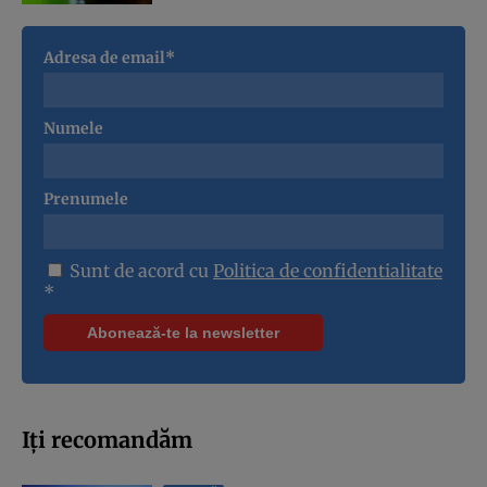
Adresa de email*
Numele
Prenumele
Sunt de acord cu
Politica de confidentialitate
*
Iți recomandăm