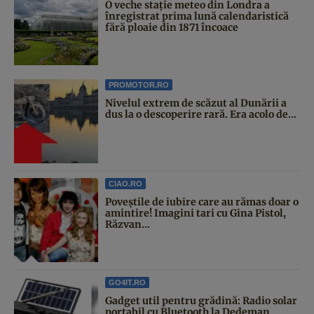
O veche stație meteo din Londra a
înregistrat prima lună calendaristică
fără ploaie din 1871 încoace
PROMOTOR.RO
Nivelul extrem de scăzut al Dunării a
dus la o descoperire rară. Era acolo de...
CIAO.RO
Poveştile de iubire care au rămas doar o
amintire! Imagini tari cu Gina Pistol,
Răzvan...
GO4IT.RO
Gadget util pentru grădină: Radio solar
portabil cu Bluetooth la Dedeman