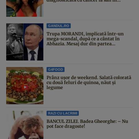
GANDUL.RO
Trupa MORANDI, implicată într-un
mega-scandal, după ce a cântat în
Abhazia. Mesaj dur din partea...
G4FOOD
Prânz ușor de weekend. Salată colorată
cu două feluri de quinoa, năut și
legume
RAZI CU LACRIMI
BANCUL ZILEI. Badea Gheorghe: – Nu
pot face dragoste!