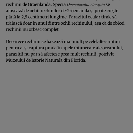
Ommatokoita elongata
rechinii de Groenlanda. Specia
se
atașează de ochii rechinilor de Groenlanda și poate crește
până la 2,5 centimetri lungime. Parazitul ocular tinde să
trăiască doar în unul dintre ochii rechinului, așa că de obicei
rechinii nu orbesc complet.
Deoarece rechinii se bazează mai mult pe celelalte simțuri
pentru a-și captura prada în apele întunecate ale oceanului,
paraziții nu par să afecteze prea mult rechinii, potrivit
Muzeului de Istorie Naturală din Florida.