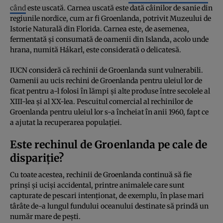
când
este uscată. Carnea uscată este dată câinilor de sanie din
regiunile nordice, cum ar fi Groenlanda, potrivit Muzeului de
Istorie Naturală din Florida. Carnea este, de asemenea,
fermentată și consumată de oamenii din Islanda, acolo unde
hrana, numită Hákarl, este considerată o delicatesă.
IUCN consideră că rechinii de Groenlanda sunt vulnerabili.
Oamenii au ucis rechini de Groenlanda pentru uleiul lor de
ficat pentru a-l folosi în lămpi și alte produse între secolele al
XIII-lea și al XX-lea. Pescuitul comercial al rechinilor de
Groenlanda pentru uleiul lor s-a încheiat în anii 1960, fapt ce
a ajutat la recuperarea populației.
Este rechinul de Groenlanda pe cale de
dispariție?
Cu toate acestea, rechinii de Groenlanda continuă să fie
prinși și uciși accidental, printre animalele care sunt
capturate de pescari intenționat, de exemplu, în plase mari
târâte de-a lungul fundului oceanului destinate să prindă un
număr mare de pești.