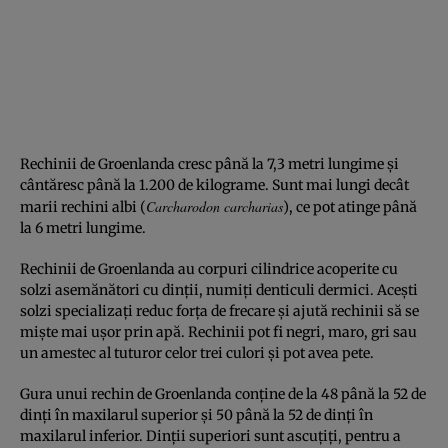
Rechinii de Groenlanda cresc până la 7,3 metri lungime și
cântăresc până la 1.200 de kilograme. Sunt mai lungi decât
Carcharodon carcharias
marii rechini albi (
), ce pot atinge până
la 6 metri lungime.
Rechinii de Groenlanda au corpuri cilindrice acoperite cu
solzi asemănători cu dinții, numiți denticuli dermici. Acești
solzi specializați reduc forța de frecare și ajută rechinii să se
miște mai ușor prin apă. Rechinii pot fi negri, maro, gri sau
un amestec al tuturor celor trei culori și pot avea pete.
Gura unui rechin de Groenlanda conține de la 48 până la 52 de
dinți în maxilarul superior și 50 până la 52 de dinți în
maxilarul inferior. Dinții superiori sunt ascuțiți, pentru a