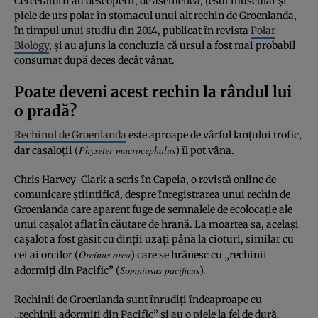
Cercetătorii au descoperit, de asemenea, țesut muscular și
piele de urs polar în stomacul unui alt rechin de Groenlanda,
în timpul unui studiu din 2014, publicat în revista
Polar
Biology
, și au ajuns la concluzia că ursul a fost mai probabil
consumat după deces decât vânat.
Poate deveni acest rechin la rândul lui
o pradă?
Rechinul de Groenlanda
este aproape de vârful lanțului trofic,
Physeter macrocephalus
dar cașaloții (
) îl pot vâna.
Chris Harvey-Clark a scris în Capeia, o revistă online de
comunicare științifică, despre înregistrarea unui rechin de
Groenlanda care aparent fuge de semnalele de ecolocație ale
unui caşalot aflat în căutare de hrană. La moartea sa, același
cașalot a fost găsit cu dinții uzați până la cioturi, similar cu
Orcinus orca
cei ai orcilor (
) care se hrănesc cu „rechinii
Somniosus pacificus
adormiți din Pacific” (
).
Rechinii de Groenlanda sunt înrudiți îndeaproape cu
„rechinii adormiți din Pacific” și au o piele la fel de dură.