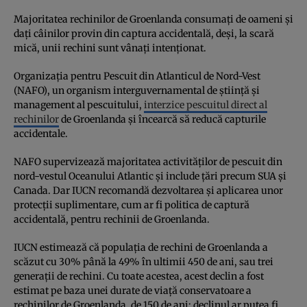
Majoritatea rechinilor de Groenlanda consumați de oameni și
dați câinilor provin din captura accidentală, deși, la scară
mică, unii rechini sunt vânați intenționat.
Organizația pentru Pescuit din Atlanticul de Nord-Vest
(NAFO), un organism interguvernamental de știință și
management al pescuitului,
interzice pescuitul direct al
rechinilor
de Groenlanda și încearcă să reducă capturile
accidentale.
NAFO supervizează majoritatea activităților de pescuit din
nord-vestul Oceanului Atlantic și include țări precum SUA și
Canada. Dar IUCN recomandă dezvoltarea și aplicarea unor
protecții suplimentare, cum ar fi politica de captură
accidentală, pentru rechinii de Groenlanda.
IUCN estimează că populația de rechini de Groenlanda a
scăzut cu 30% până la 49% în ultimii 450 de ani, sau trei
generații de rechini. Cu toate acestea, acest declin a fost
estimat pe baza unei durate de viață conservatoare a
rechinilor de Groenlanda, de 150 de ani; declinul ar putea fi