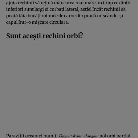
ajuta rechinii să rețină mâncarea mai mare, în timp ce dinții
inferiori sunt largi și curbați lateral, astfel încât rechinii să
poată tăia bucăți rotunde de carne din pradă mișcându-și
capul într-o mișcare circulară.
Sunt acești rechini orbi?
Ommatokoita elongata
Paraziții oceanici numiți
pot orbi parțial