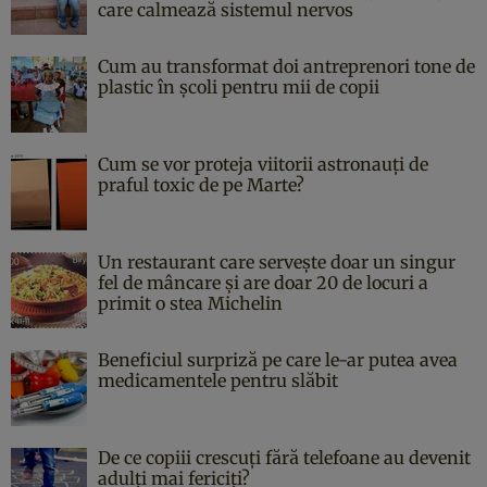
care calmează sistemul nervos
Cum au transformat doi antreprenori tone de
plastic în școli pentru mii de copii
Cum se vor proteja viitorii astronauți de
praful toxic de pe Marte?
Un restaurant care servește doar un singur
fel de mâncare și are doar 20 de locuri a
primit o stea Michelin
Beneficiul surpriză pe care le-ar putea avea
medicamentele pentru slăbit
De ce copiii crescuți fără telefoane au devenit
adulți mai fericiți?