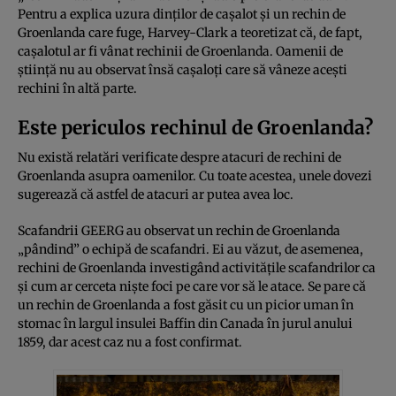
Pentru a explica uzura dinților de cașalot și un rechin de
Groenlanda care fuge, Harvey-Clark a teoretizat că, de fapt,
cașalotul ar fi vânat rechinii de Groenlanda. Oamenii de
știință nu au observat însă cașaloți care să vâneze acești
rechini în altă parte.
Este periculos rechinul de Groenlanda?
Nu există relatări verificate despre atacuri de rechini de
Groenlanda asupra oamenilor. Cu toate acestea, unele dovezi
sugerează că astfel de atacuri ar putea avea loc.
Scafandrii GEERG au observat un rechin de Groenlanda
„pândind” o echipă de scafandri. Ei au văzut, de asemenea,
rechini de Groenlanda investigând activitățile scafandrilor ca
și cum ar cerceta niște foci pe care vor să le atace. Se pare că
un rechin de Groenlanda a fost găsit cu un picior uman în
stomac în largul insulei Baffin din Canada în jurul anului
1859, dar acest caz nu a fost confirmat.