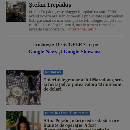
Ștefan Trepăduș
Ștefan Trepăduș este blogger începând cu anul 2009,
având experiență și în domeniile publicitate și jurnalism.
Este pasionat de marketing și de tehnologie, dar cel mai
mult îi place să știe lucruri, motiv pentru care a fost
atras de Descopera.ro.
citește mai mult
Urmărește DESCOPERĂ.ro pe
Google News
Google Showcase
și
MEDIAFAX
Obiectul legendar al lui Maradona, scos
la licitație! Ar putea valora 10 milioane
de dolari
CE SE ÎNTÂMPLĂ DOCTORE
Alina Pușcău, mărturisire sfâșietoare
înainte de operație. A fost
diagnosticată cu cancer la sân în...