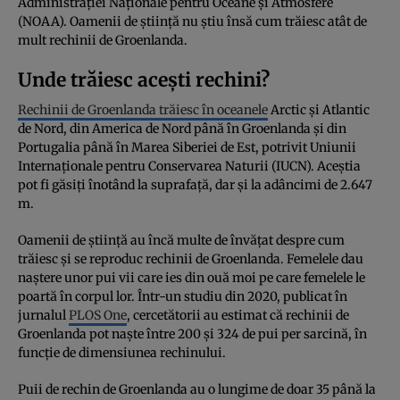
Administrației Naționale pentru Oceane și Atmosfere
(NOAA). Oamenii de știință nu știu însă cum trăiesc atât de
mult rechinii de Groenlanda.
Unde trăiesc acești rechini?
Rechinii de Groenlanda trăiesc în oceanele
Arctic și Atlantic
de Nord, din America de Nord până în Groenlanda și din
Portugalia până în Marea Siberiei de Est, potrivit Uniunii
Internaționale pentru Conservarea Naturii (IUCN). Aceștia
pot fi găsiți înotând la suprafață, dar și la adâncimi de 2.647
m.
Oamenii de știință au încă multe de învățat despre cum
trăiesc și se reproduc rechinii de Groenlanda. Femelele dau
naștere unor pui vii care ies din ouă moi pe care femelele le
poartă în corpul lor. Într-un studiu din 2020, publicat în
jurnalul
PLOS One
, cercetătorii au estimat că rechinii de
Groenlanda pot naște între 200 și 324 de pui per sarcină, în
funcție de dimensiunea rechinului.
Puii de rechin de Groenlanda au o lungime de doar 35 până la