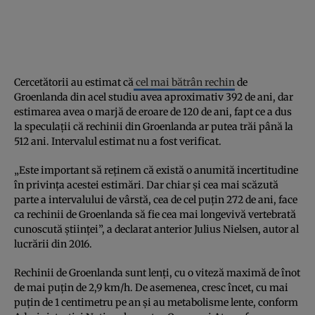
Cercetătorii au estimat că
cel mai bătrân rechin
de
Groenlanda din acel studiu avea aproximativ 392 de ani, dar
estimarea avea o marjă de eroare de 120 de ani, fapt ce a dus
la speculații că rechinii din Groenlanda ar putea trăi până la
512 ani. Intervalul estimat nu a fost verificat.
„Este important să reținem că există o anumită incertitudine
în privința acestei estimări. Dar chiar și cea mai scăzută
parte a intervalului de vârstă, cea de cel puțin 272 de ani, face
ca rechinii de Groenlanda să fie cea mai longevivă vertebrată
cunoscută științei”, a declarat anterior Julius Nielsen, autor al
lucrării din 2016.
Rechinii de Groenlanda sunt lenți, cu o viteză maximă de înot
de mai puțin de 2,9 km/h. De asemenea, cresc încet, cu mai
puțin de 1 centimetru pe an și au metabolisme lente, conform