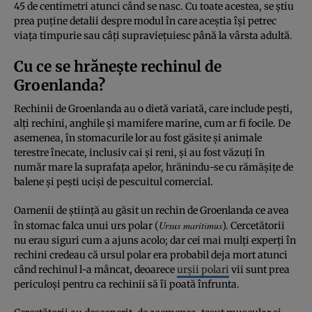
45 de centimetri atunci când se nasc. Cu toate acestea, se știu
prea puține detalii despre modul în care aceștia își petrec
viața timpurie sau câți supraviețuiesc până la vârsta adultă.
Cu ce se hrănește rechinul de
Groenlanda?
Rechinii de Groenlanda au o dietă variată, care include pești,
alți rechini, anghile și mamifere marine, cum ar fi focile. De
asemenea, în stomacurile lor au fost găsite și animale
terestre înecate, inclusiv cai și reni, și au fost văzuți în
număr mare la suprafața apelor, hrănindu-se cu rămășițe de
balene și pești uciși de pescuitul comercial.
Oamenii de știință au găsit un rechin de Groenlanda ce avea
Ursus maritimus
în stomac falca unui urs polar (
). Cercetătorii
nu erau siguri cum a ajuns acolo; dar cei mai mulți experți în
rechini credeau că ursul polar era probabil deja mort atunci
când rechinul l-a mâncat, deoarece
urșii polari
vii sunt prea
periculoși pentru ca rechinii să îi poată înfrunta.