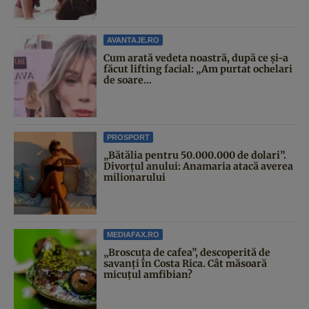
AVANTAJE.RO
Cum arată vedeta noastră, după ce și-a
făcut lifting facial: „Am purtat ochelari
de soare...
PROSPORT
„Bătălia pentru 50.000.000 de dolari”.
Divorțul anului: Anamaria atacă averea
milionarului
MEDIAFAX.RO
„Broscuța de cafea”, descoperită de
savanți în Costa Rica. Cât măsoară
micuțul amfibian?