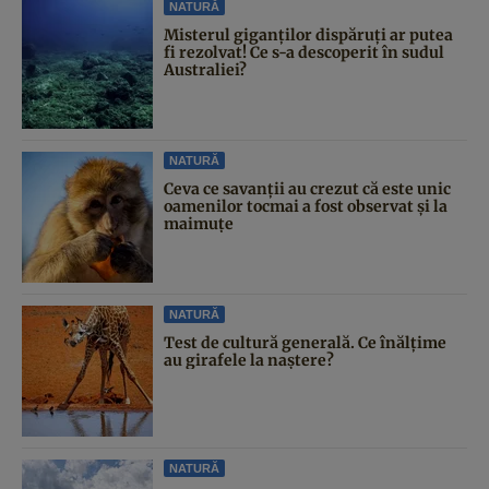
NATURĂ
Misterul giganților dispăruți ar putea
fi rezolvat! Ce s-a descoperit în sudul
Australiei?
NATURĂ
Ceva ce savanții au crezut că este unic
oamenilor tocmai a fost observat și la
maimuțe
NATURĂ
Test de cultură generală. Ce înălțime
au girafele la naștere?
NATURĂ