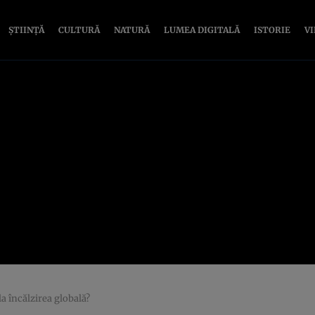
ȘTIINȚĂ
CULTURĂ
NATURĂ
LUMEA DIGITALĂ
ISTORIE
V
 încălzirea globală?