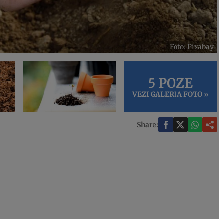
Foto: Pixabay
5 POZE
VEZI GALERIA FOTO »
Share: