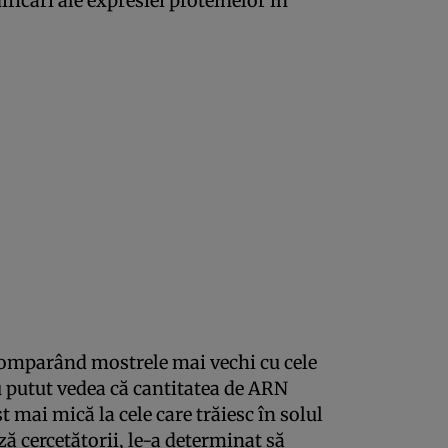
ficări ale expresiei proteinelor în
 comparând mostrele mai vechi cu cele
au putut vedea că cantitatea de ARN
t mai mică la cele care trăiesc în solul
ză cercetătorii, le-a determinat să