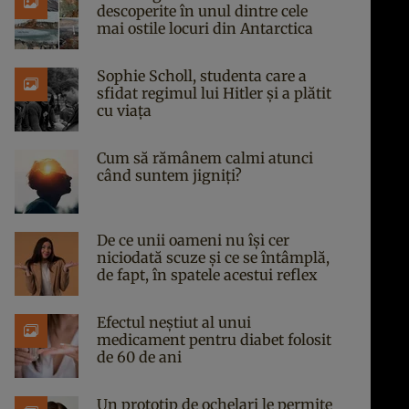
descoperite în unul dintre cele
mai ostile locuri din Antarctica
Sophie Scholl, studenta care a
sfidat regimul lui Hitler și a plătit
cu viața
Cum să rămânem calmi atunci
când suntem jigniți?
De ce unii oameni nu își cer
niciodată scuze și ce se întâmplă,
de fapt, în spatele acestui reflex
Efectul neștiut al unui
medicament pentru diabet folosit
de 60 de ani
Un prototip de ochelari le permite