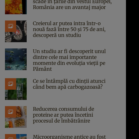
scade în țările din vestul Europei,
România are un avantaj major
Creierul ar putea intra într-o
nouă fază între 50 și 75 de ani,
descoperă un studiu
Un studiu ar fi descoperit unul
dintre cele mai importante
momente din evoluția vieții pe
Pământ
Ce se întâmplă cu dinții atunci
când bem apă carbogazoasă?
Reducerea consumului de
proteine ar putea încetini
procesul de îmbătrânire
Microorganisme antice au fost