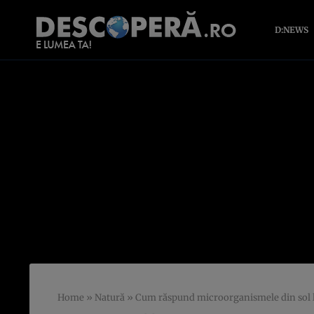
D:NEWS
Home
»
Natură
»
Cum răspund microorganismele din sol la