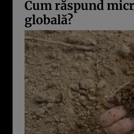
Cum răspund micro
globală?