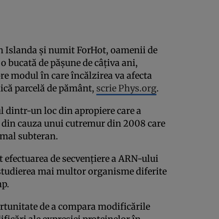
în Islanda și numit ForHot, oamenii de
o bucată de pășune de câțiva ani,
re modul în care încălzirea va afecta
mică parcelă de pământ,
scrie Phys.org
.
l dintr-un loc din apropiere care a
ă din cauza unui cutremur din 2008 care
rmal subteran.
t efectuarea de secvențiere a ARN-ului
 studierea mai multor organisme diferite
mp.
ortunitate de a compara modificările