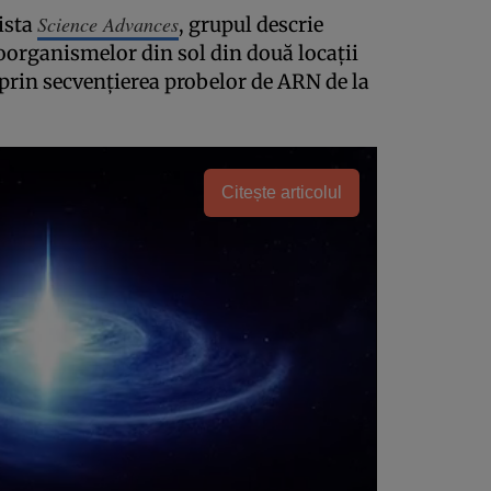
Science Advances
vista
, grupul descrie
oorganismelor din sol din două locații
t prin secvențierea probelor de ARN de la
Citește articolul