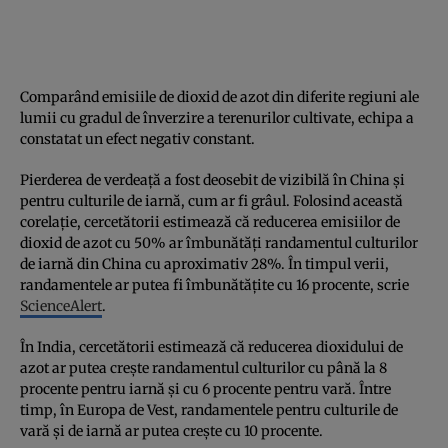
Comparând emisiile de dioxid de azot din diferite regiuni ale
lumii cu gradul de înverzire a terenurilor cultivate, echipa a
constatat un efect negativ constant.
Pierderea de verdeață a fost deosebit de vizibilă în China și
pentru culturile de iarnă, cum ar fi grâul. Folosind această
corelație, cercetătorii estimează că reducerea emisiilor de
dioxid de azot cu 50% ar îmbunătăți randamentul culturilor
de iarnă din China cu aproximativ 28%. În timpul verii,
randamentele ar putea fi îmbunătățite cu 16 procente, scrie
ScienceAlert
.
În India, cercetătorii estimează că reducerea dioxidului de
azot ar putea crește randamentul culturilor cu până la 8
procente pentru iarnă și cu 6 procente pentru vară. Între
timp, în Europa de Vest, randamentele pentru culturile de
vară și de iarnă ar putea crește cu 10 procente.