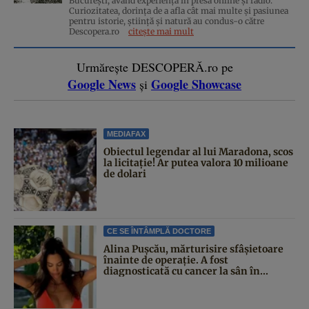
București, având experiență în presa online și radio.
Curiozitatea, dorința de a afla cât mai multe și pasiunea
pentru istorie, ştiinţă şi natură au condus-o către
Descopera.ro
citește mai mult
Urmărește DESCOPERĂ.ro pe
Google News
Google Showcase
și
MEDIAFAX
Obiectul legendar al lui Maradona, scos
la licitație! Ar putea valora 10 milioane
de dolari
CE SE ÎNTÂMPLĂ DOCTORE
Alina Pușcău, mărturisire sfâșietoare
înainte de operație. A fost
diagnosticată cu cancer la sân în...