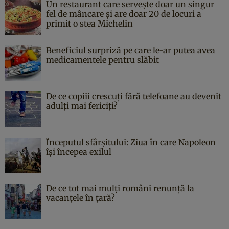
Un restaurant care servește doar un singur
fel de mâncare și are doar 20 de locuri a
primit o stea Michelin
Beneficiul surpriză pe care le-ar putea avea
medicamentele pentru slăbit
De ce copiii crescuți fără telefoane au devenit
adulți mai fericiți?
Începutul sfârşitului: Ziua în care Napoleon
îşi începea exilul
De ce tot mai mulți români renunță la
vacanțele în țară?