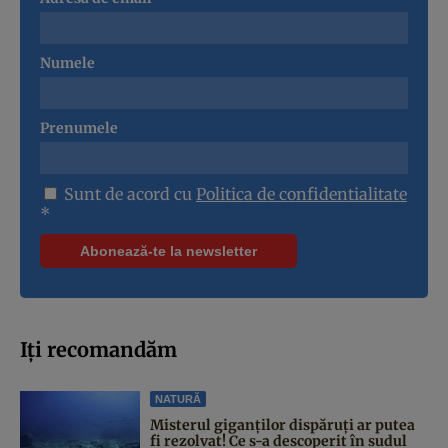
Numele
Prenumele
Sunt de acord cu
Politica de confidentialitate
*
Iți recomandăm
NATURĂ
Misterul giganților dispăruți ar putea
fi rezolvat! Ce s-a descoperit în sudul