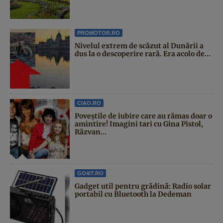
PROMOTOR.RO
Nivelul extrem de scăzut al Dunării a
dus la o descoperire rară. Era acolo de...
CIAO.RO
Poveştile de iubire care au rămas doar o
amintire! Imagini tari cu Gina Pistol,
Răzvan...
GO4IT.RO
Gadget util pentru grădină: Radio solar
portabil cu Bluetooth la Dedeman