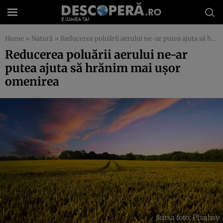
Home
»
Natură
»
Reducerea poluării aerului ne-ar putea ajuta să hrănim mai ușor omenirea
Reducerea poluării aerului ne-ar
putea ajuta să hrănim mai ușor
omenirea
Sursa foto: Pixabay