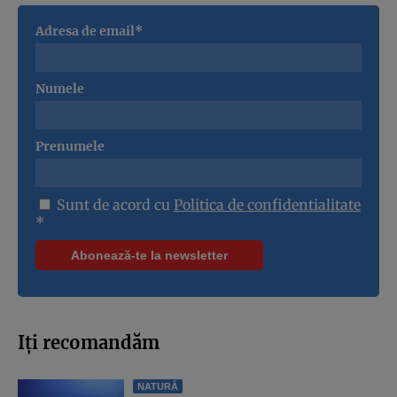
Adresa de email*
Numele
Prenumele
Sunt de acord cu
Politica de confidentialitate
*
Iți recomandăm
NATURĂ