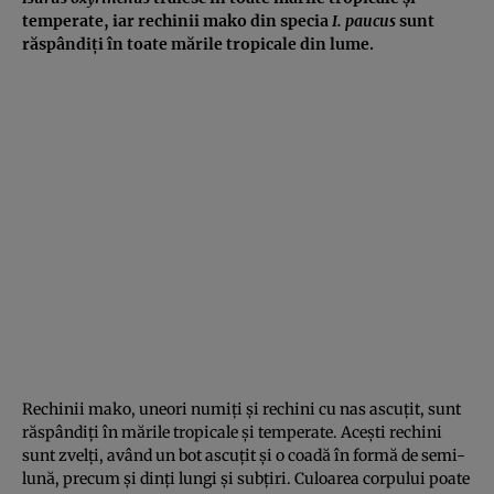
temperate, iar rechinii mako din specia
I. paucus
sunt
răspândiți în toate mările tropicale din lume.
Rechinii mako, uneori numiți și rechini cu nas ascuțit, sunt
răspândiți în mările tropicale și temperate. Acești rechini
sunt zvelți, având un bot ascuțit și o coadă în formă de semi-
lună, precum și dinți lungi și subțiri. Culoarea corpului poate