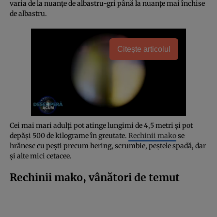
varia de la nuanțe de albastru-gri până la nuanțe mai închise
de albastru.
Citește articolul
Cei mai mari adulți pot atinge lungimi de 4,5 metri și pot
depăși 500 de kilograme în greutate.
Rechinii mako
se
hrănesc cu pești precum hering, scrumbie, peștele spadă, dar
și alte mici cetacee.
Rechinii mako, vânători de temut