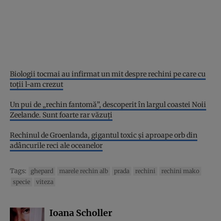
Biologii tocmai au infirmat un mit despre rechini pe care cu
toții l-am crezut
Un pui de „rechin fantomă”, descoperit în largul coastei Noii
Zeelande. Sunt foarte rar văzuți
Rechinul de Groenlanda, gigantul toxic și aproape orb din
adâncurile reci ale oceanelor
Tags:
ghepard
marele rechin alb
prada
rechini
rechini mako
specie
viteza
Ioana Scholler