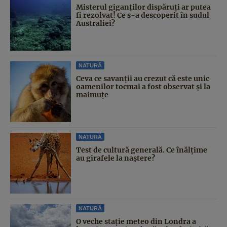
Misterul giganților dispăruți ar putea
fi rezolvat! Ce s-a descoperit în sudul
Australiei?
NATURĂ
Ceva ce savanții au crezut că este unic
oamenilor tocmai a fost observat și la
maimuțe
NATURĂ
Test de cultură generală. Ce înălțime
au girafele la naștere?
NATURĂ
O veche stație meteo din Londra a