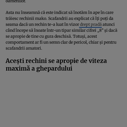
oamenilor.
Asta nu înseamnă că este indicat să înotăm în ape în care
trăiesc rechinii mako. Scafandrii au explicat că îți poți da
seama dacă un rechin te-a luat în vizor
drept pradă
atunci
când începe să înoate într-un tipar similar cifrei „8” și dacă
se apropie de tine cu gura deschisă. Totuși, acest
comportament ar fi un semn clar de pericol, chiar și pentru
scafandrii amatori.
Acești rechini se apropie de viteza
maximă a ghepardului