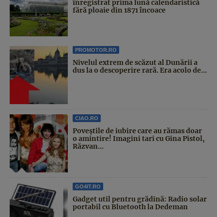
înregistrat prima lună calendaristică
fără ploaie din 1871 încoace
PROMOTOR.RO
Nivelul extrem de scăzut al Dunării a
dus la o descoperire rară. Era acolo de...
CIAO.RO
Poveştile de iubire care au rămas doar
o amintire! Imagini tari cu Gina Pistol,
Răzvan...
GO4IT.RO
Gadget util pentru grădină: Radio solar
portabil cu Bluetooth la Dedeman