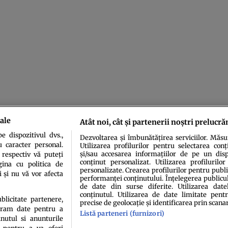
ale
Atât noi, cât și partenerii noștri prelucră
 dispozitivul dvs.,
Dezvoltarea și îmbunătățirea serviciilor. Măs
u caracter personal.
Utilizarea profilurilor pentru selectarea conț
și/sau accesarea informațiilor de pe un dispo
 respectiv vă puteți
conținut personalizat. Utilizarea profilurilor
ina cu politica de
personalizate. Crearea profilurilor pentru publ
i și nu vă vor afecta
performanței conținutului. Înțelegerea publiculu
de date din surse diferite. Utilizarea date
conținutul. Utilizarea de date limitate pentr
idenţialitate
Politica de cookies
Termeni şi condiţii
Echipa redacțională
Conta
ublicitate partenere,
precise de geolocație și identificarea prin scana
ucram date pentru a
Listă parteneri (furnizori)
nutul si anunturile