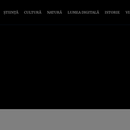
ȘTIINȚĂ
CULTURĂ
NATURĂ
LUMEA DIGITALĂ
ISTORIE
V