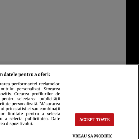
m datele pentru a oferi:
urarea performanței reclamelor.
inutului personalizat. Stocarea
zitiv. Crearea profilurilor de
 pentru selectarea publicității
icitate personalizată. Măsurarea
i prin statistici sau combinații
lor limitate pentru a selecta
u a selecta publicitatea. Date
ACCEPT TOATE
ct
Setări Cookies
rea dispozitivului.
VREAU SA MODIFIC