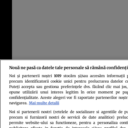
Nouă ne pasă ca datele tale personale să rămână confidenți
Noi și partenerii noștri
1019
stocăm și/sau accesăm informații pe
precum identificatorii cookie unici pentru prelucrarea datelor c
Puteți accepta sau gestiona preferințele dvs. făcând clic mai jos,
opune utilizării unui interes legitim în orice moment pe pag
confidențialitate. Aceste alegeri vor fi raportate partenerilor noștr
navigarea.
Mai multe detalii
Politica de conf
Noi si partenerii nostri (retelele de socializare si agentiile de p
precum si furnizorii nostri de servicii de date analitice) prel
permite website-ului sa functioneze, pentru a personaliza conti