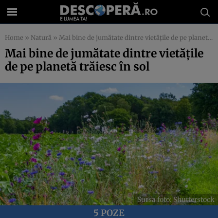
Home
»
Natură
»
Mai bine de jumătate dintre vietățile de pe planetă trăiesc în sol
Mai bine de jumătate dintre vietățile
de pe planetă trăiesc în sol
Sursa foto: Shutterstock
5 POZE