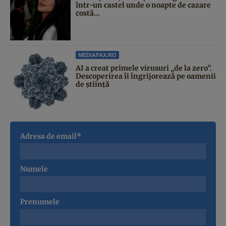
într-un castel unde o noapte de cazare
costă...
MEDIAFAX.RO
AI a creat primele virusuri „de la zero”.
Descoperirea îi îngrijorează pe oamenii
de știință
Adresa de email*
Numele
Prenumele