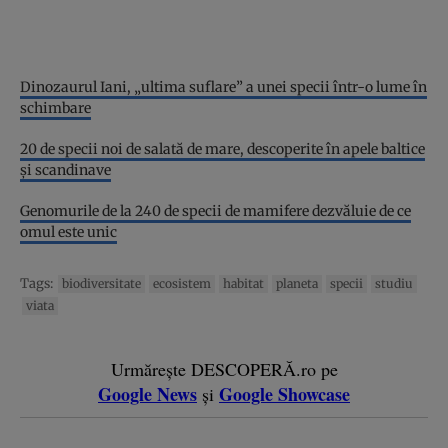
Dinozaurul Iani, „ultima suflare” a unei specii într-o lume în
schimbare
20 de specii noi de salată de mare, descoperite în apele baltice
și scandinave
Genomurile de la 240 de specii de mamifere dezvăluie de ce
omul este unic
Tags:
biodiversitate
ecosistem
habitat
planeta
specii
studiu
viata
Urmărește DESCOPERĂ.ro pe
Google News
Google Showcase
și