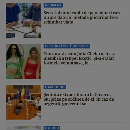
MEDIAFAX
Secretul unui cuplu de pensionari care
nu are datorii: metoda plicurilor le-a
schimbat viața
CE SE ÎNTÂMPLĂ DOCTORE
Cum arată acum Julia Chelaru, fosta
membră a trupei Exotic! Și-a etalat
formele voluptoase, la...
GANDUL.RO
Şedinţă extraordinară la Guvern.
Surprize pe ordinea de zi: în caz de
urgență, guvernul va...
G4FOOD