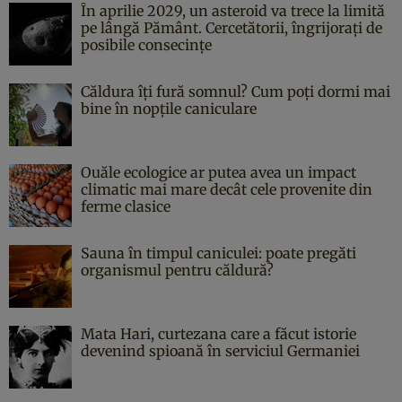
În aprilie 2029, un asteroid va trece la limită
pe lângă Pământ. Cercetătorii, îngrijorați de
posibile consecințe
Căldura îți fură somnul? Cum poți dormi mai
bine în nopțile caniculare
Ouăle ecologice ar putea avea un impact
climatic mai mare decât cele provenite din
ferme clasice
Sauna în timpul caniculei: poate pregăti
organismul pentru căldură?
Mata Hari, curtezana care a făcut istorie
devenind spioană în serviciul Germaniei