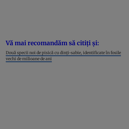
Vă mai recomandăm să citiți și:
Două specii noi de pisică cu dinți-sabie, identificate în fosile
vechi de milioane de ani