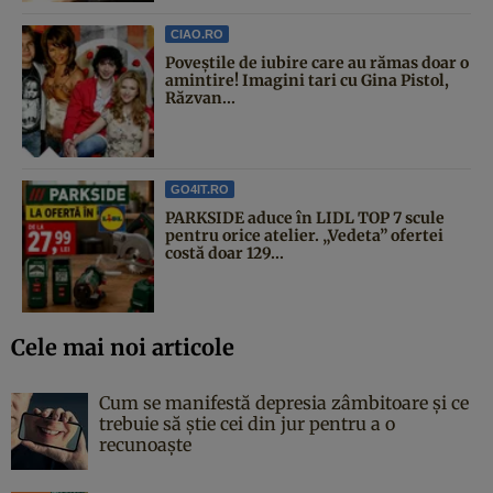
CIAO.RO
Poveştile de iubire care au rămas doar o
amintire! Imagini tari cu Gina Pistol,
Răzvan...
GO4IT.RO
PARKSIDE aduce în LIDL TOP 7 scule
pentru orice atelier. „Vedeta” ofertei
costă doar 129...
Cele mai noi articole
Cum se manifestă depresia zâmbitoare și ce
trebuie să știe cei din jur pentru a o
recunoaște