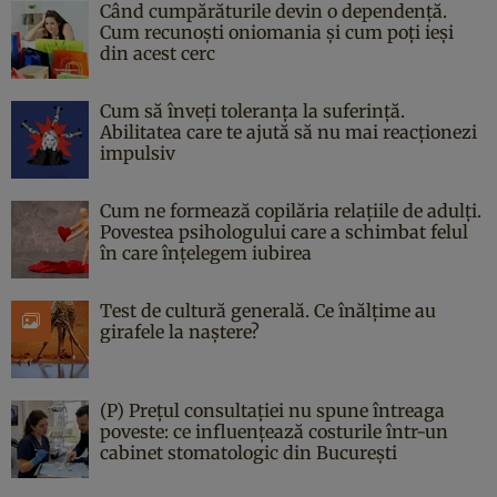
Când cumpărăturile devin o dependență.
Cum recunoști oniomania și cum poți ieși
din acest cerc
Cum să înveți toleranța la suferință.
Abilitatea care te ajută să nu mai reacționezi
impulsiv
Cum ne formează copilăria relațiile de adulți.
Povestea psihologului care a schimbat felul
în care înțelegem iubirea
Test de cultură generală. Ce înălțime au
girafele la naștere?
(P) Prețul consultației nu spune întreaga
poveste: ce influențează costurile într-un
cabinet stomatologic din București