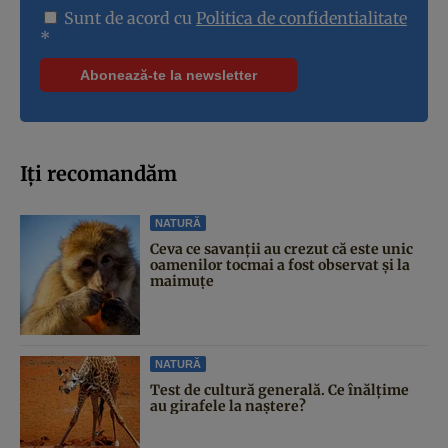
Sunt de acord cu
Politica de confidentialitate
*
Iți recomandăm
NATURĂ
Ceva ce savanții au crezut că este unic
oamenilor tocmai a fost observat și la
maimuțe
NATURĂ
Test de cultură generală. Ce înălțime
au girafele la naștere?