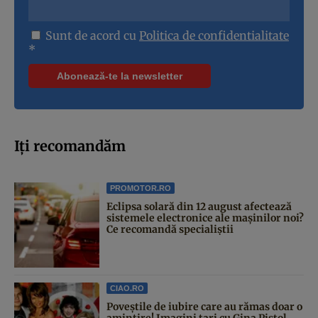
Sunt de acord cu
Politica de confidentialitate
*
Iți recomandăm
PROMOTOR.RO
Eclipsa solară din 12 august afectează
sistemele electronice ale mașinilor noi?
Ce recomandă specialiștii
CIAO.RO
Poveştile de iubire care au rămas doar o
amintire! Imagini tari cu Gina Pistol,