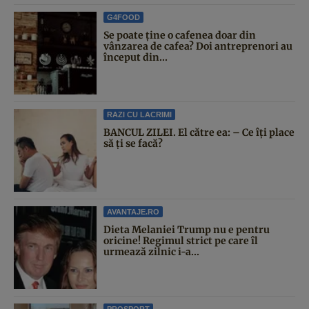
G4FOOD
Se poate ține o cafenea doar din
vânzarea de cafea? Doi antreprenori au
început din...
RAZI CU LACRIMI
BANCUL ZILEI. El către ea: – Ce îți place
să ți se facă?
AVANTAJE.RO
Dieta Melaniei Trump nu e pentru
oricine! Regimul strict pe care îl
urmează zilnic i-a...
PROSPORT