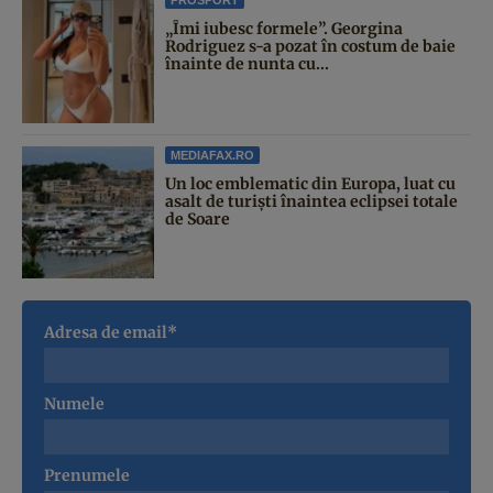
„Îmi iubesc formele”. Georgina
Rodriguez s-a pozat în costum de baie
înainte de nunta cu...
MEDIAFAX.RO
Un loc emblematic din Europa, luat cu
asalt de turiști înaintea eclipsei totale
de Soare
Adresa de email*
Numele
Prenumele