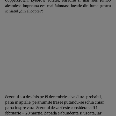
Coppercrown, Eyebrow Forster, Paradise si mai ales Jumbo
alcatuiesc impreuna cea mai faimoasa locatie din lume pentru
schiatul „din elicopter“.
Sezonul s-a deschis pe 15 decembrie si va dura, probabil,
pana in aprilie, pe anumite trasee putandu-se schia chiar
pana inspre vara. Sezonul de varf este considerat a fi 1
februarie – 20 martie. Zapada e abundenta si uscata, iar