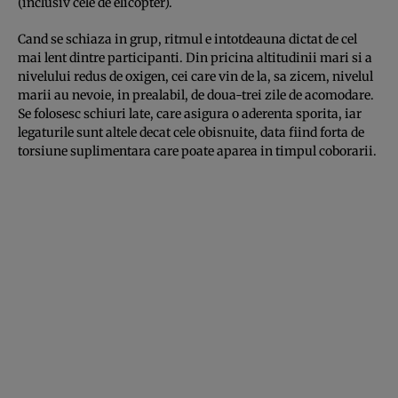
(inclusiv cele de elicopter).
Cand se schiaza in grup, ritmul e intotdeauna dictat de cel
mai lent dintre participanti. Din pricina altitudinii mari si a
nivelului redus de oxigen, cei care vin de la, sa zicem, nivelul
marii au nevoie, in prealabil, de doua-trei zile de acomodare.
Se folosesc schiuri late, care asigura o aderenta sporita, iar
legaturile sunt altele decat cele obisnuite, data fiind forta de
torsiune suplimentara care poate aparea in timpul coborarii.