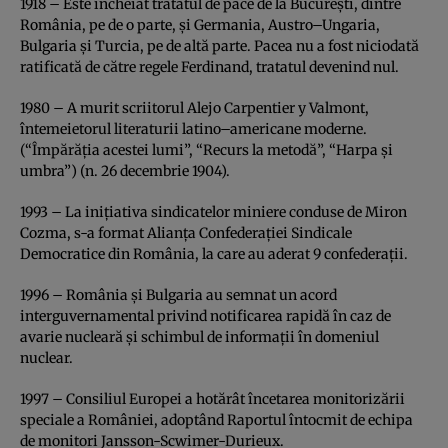
1918 – Este încheiat tratatul de pace de la Bucureşti, dintre
România, pe de o parte, şi Germania, Austro–Ungaria,
Bulgaria şi Turcia, pe de altă parte. Pacea nu a fost niciodată
ratificată de către regele Ferdinand, tratatul devenind nul.
1980 – A murit scriitorul Alejo Carpentier y Valmont,
întemeietorul literaturii latino–americane moderne.
(“Împărăţia acestei lumi”, “Recurs la metodă”, “Harpa şi
umbra”) (n. 26 decembrie 1904).
1993 – La iniţiativa sindicatelor miniere conduse de Miron
Cozma, s-a format Alianţa Confederaţiei Sindicale
Democratice din România, la care au aderat 9 confederaţii.
1996 – România şi Bulgaria au semnat un acord
interguvernamental privind notificarea rapidă în caz de
avarie nucleară şi schimbul de informaţii în domeniul
nuclear.
1997 – Consiliul Europei a hotărât încetarea monitorizării
speciale a României, adoptând Raportul întocmit de echipa
de monitori Jansson-Scwimer-Durieux.