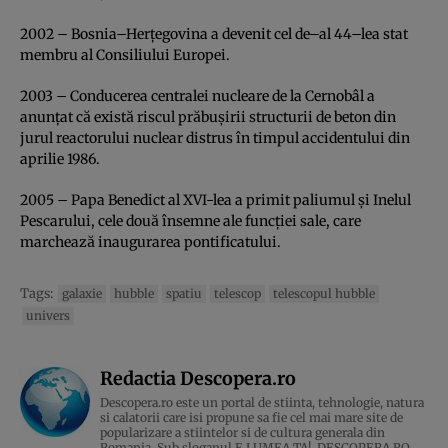
2002 – Bosnia–Herţegovina a devenit cel de–al 44–lea stat
membru al Consiliului Europei.
2003 – Conducerea centralei nucleare de la Cernobâl a
anunţat că există riscul prăbuşirii structurii de beton din
jurul reactorului nuclear distrus în timpul accidentului din
aprilie 1986.
2005 – Papa Benedict al XVI-lea a primit paliumul şi Inelul
Pescarului, cele două însemne ale funcţiei sale, care
marchează inaugurarea pontificatului.
Tags:
galaxie
hubble
spatiu
telescop
telescopul hubble
univers
Redactia Descopera.ro
Descopera.ro este un portal de stiinta, tehnologie, natura
si calatorii care isi propune sa fie cel mai mare site de
popularizare a stiintelor si de cultura generala din
Romania. Sub sloganul E LUMEA TA!, DESCOPERA.RO