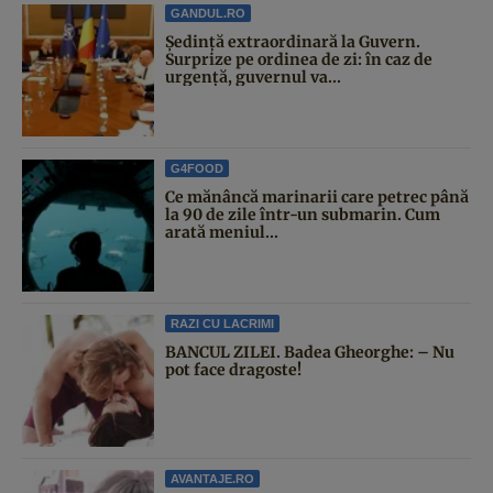
GANDUL.RO
Şedinţă extraordinară la Guvern.
Surprize pe ordinea de zi: în caz de
urgență, guvernul va...
G4FOOD
Ce mănâncă marinarii care petrec până
la 90 de zile într-un submarin. Cum
arată meniul...
RAZI CU LACRIMI
BANCUL ZILEI. Badea Gheorghe: – Nu
pot face dragoste!
AVANTAJE.RO