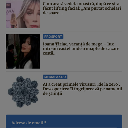
Cum arată vedeta noastră, după ce și-a
făcut lifting facial: „Am purtat ochelari
de soare...
PROSPORT
Ioana Țiriac, vacanță de mega – lux
într-un castel unde o noapte de cazare
costă...
MEDIAFAX.RO
AI a creat primele virusuri „de la zero”.
Descoperirea îi îngrijorează pe oamenii
de știință
Adresa de email*