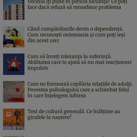
Vecinul îți pune în pericol locuința? Ce poți
face dacă refuză să remedieze problema
Când cumpărăturile devin o dependență.
Cum recunoști oniomania și cum poți ieși
din acest cerc
Cum să înveți toleranța la suferință.
Abilitatea care te ajută să nu mai reacționezi
impulsiv
Cum ne formează copilăria relațiile de adulți.
Povestea psihologului care a schimbat felul
în care înțelegem iubirea
Test de cultură generală. Ce înălțime au
girafele la naștere?