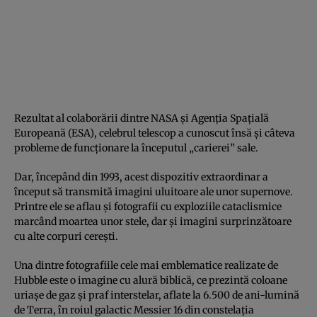
Rezultat al colaborării dintre NASA şi Agenţia Spaţială
Europeană (ESA), celebrul telescop a cunoscut însă şi câteva
probleme de funcţionare la începutul „carierei” sale.
Dar, începând din 1993, acest dispozitiv extraordinar a
început să transmită imagini uluitoare ale unor supernove.
Printre ele se aflau şi fotografii cu exploziile cataclismice
marcând moartea unor stele, dar şi imagini surprinzătoare
cu alte corpuri cereşti.
Una dintre fotografiile cele mai emblematice realizate de
Hubble este o imagine cu alură biblică, ce prezintă coloane
uriaşe de gaz şi praf interstelar, aflate la 6.500 de ani-lumină
de Terra, în roiul galactic Messier 16 din constelaţia