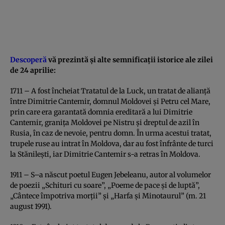
Descoperă
vă prezintă şi alte semnificaţii istorice ale zilei
de 24 aprilie:
1711 – A fost încheiat Tratatul de la Luck, un tratat de alianţă
între Dimitrie Cantemir, domnul Moldovei şi Petru cel Mare,
prin care era garantată domnia ereditară a lui Dimitrie
Cantemir, graniţa Moldovei pe Nistru şi dreptul de azil în
Rusia, în caz de nevoie, pentru domn. În urma acestui tratat,
trupele ruse au intrat în Moldova, dar au fost înfrânte de turci
la Stănileşti, iar Dimitrie Cantemir s-a retras în Moldova.
1911 – S–a născut poetul Eugen Jebeleanu, autor al volumelor
de poezii „Schituri cu soare”, „Poeme de pace şi de luptă”,
„Cântece împotriva morţii” şi „Harfa şi Minotaurul” (m. 21
august 1991).