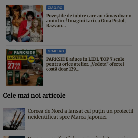
CIAO.RO
Poveştile de iubire care au rămas doar o
amintire! Imagini tari cu Gina Pistol,
Răzvan...
GO4IT.RO
PARKSIDE aduce în LIDL TOP 7 scule
pentru orice atelier. „Vedeta” ofertei
costă doar 129...
Cele mai noi articole
Coreea de Nord a lansat cel puțin un proiectil
neidentificat spre Marea Japoniei