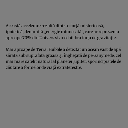
Această accelerare rezultă dintr-o forţă misterioasă,
ipotetică, denumită „energie întunecată”, care ar reprezenta
aproape 70% din Univers şi ar echilibra forţa de gravitaţie.
Mai aproape de Terra, Hubble a detectat un ocean vast de apă
sărată sub suprafaţa groasă şi îngheţată de pe Ganymede, cel
mai mare satelit natural al planetei Jupiter, sporind pistele de
căutare a formelor de viaţă extraterestre.