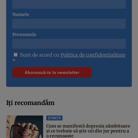
Numele
Prenumele
Sunt de acord cu
Politica de confidentialitate
*
Iți recomandăm
ȘTIINȚĂ
Cum se manifestă depresia zâmbitoare
și ce trebuie să știe cei din jur pentru a
o recunoaște