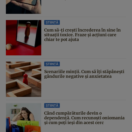
ȘTIINȚĂ
Cum să-ți crești încrederea în sine în
situații toxice. Fraze și acțiuni care
chiar te pot ajuta
ȘTIINȚĂ
Scenariile minții. Cum să îți stăpânești
gândurile negative și anxietatea
ȘTIINȚĂ
Când cumpărăturile devin o
dependență. Cum recunoști oniomania
și cum poți ieși din acest cerc