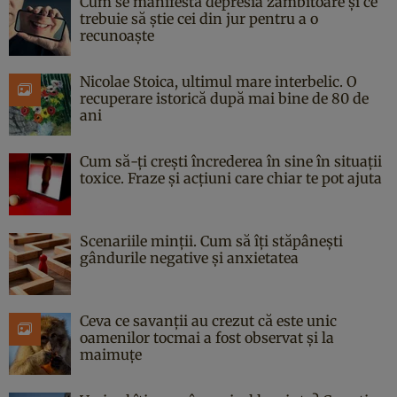
Cum se manifestă depresia zâmbitoare și ce
trebuie să știe cei din jur pentru a o
recunoaște
Nicolae Stoica, ultimul mare interbelic. O
recuperare istorică după mai bine de 80 de
ani
Cum să-ți crești încrederea în sine în situații
toxice. Fraze și acțiuni care chiar te pot ajuta
Scenariile minții. Cum să îți stăpânești
gândurile negative și anxietatea
Ceva ce savanții au crezut că este unic
oamenilor tocmai a fost observat și la
maimuțe