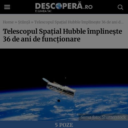
Home
»
Știință
»
Telescopul Spaţial Hubble împlineşte 36 de ani de funcţionare
Telescopul Spaţial Hubble împlineşte
36 de ani de funcţionare
Sursa foto: Shutterstock
5 POZE