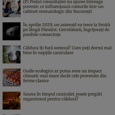
(P) Prețul consultației nu spune întreaga
poveste: ce influențează costurile într-un
cabinet stomatologic din București
În aprilie 2029, un asteroid va trece la limită
pe lângă Pământ. Cercetătorii, îngrijorați de
posibile consecințe
Căldura îți fură somnul? Cum poți dormi mai
bine în nopțile caniculare
Ouăle ecologice ar putea avea un impact
climatic mai mare decât cele provenite din
ferme clasice
Sauna în timpul caniculei: poate pregăti
organismul pentru căldură?