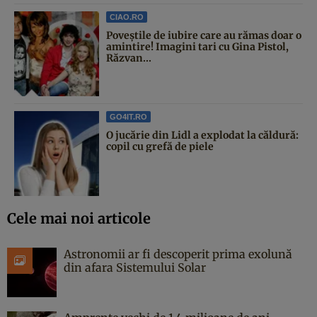
CIAO.RO
Poveştile de iubire care au rămas doar o
amintire! Imagini tari cu Gina Pistol,
Răzvan...
GO4IT.RO
O jucărie din Lidl a explodat la căldură:
copil cu grefă de piele
Cele mai noi articole
Astronomii ar fi descoperit prima exolună
din afara Sistemului Solar