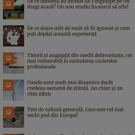
De ce oamenii au încetat să-i îngroape pe cei
dragi acasă? Un nou studiu încearcă să afle!
De ce doare atât de mult să fii ignorat și cum
poți depăși această experiență
Tinerii și angajații din medii defavorizate, cei
mai vulnerabili la extinderea carierelor
profesionale
Oasele sunt mult mai dinamice decât
credeau oamenii de știință. Au chiar și un
ritm zilnic
Test de cultură generală. Care este cel mai
vechi pod din Europa?