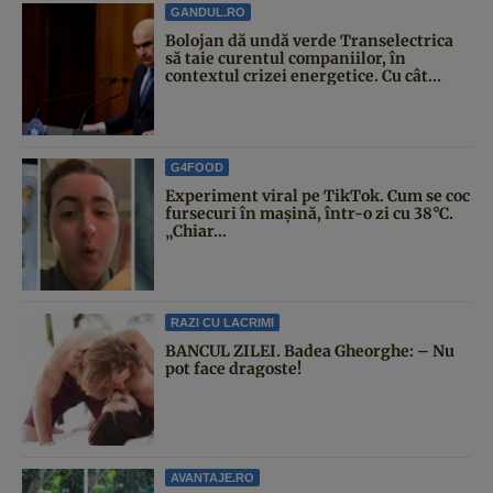
GANDUL.RO
Bolojan dă undă verde Transelectrica
să taie curentul companiilor, în
contextul crizei energetice. Cu cât...
G4FOOD
Experiment viral pe TikTok. Cum se coc
fursecuri în mașină, într-o zi cu 38°C.
„Chiar...
RAZI CU LACRIMI
BANCUL ZILEI. Badea Gheorghe: – Nu
pot face dragoste!
AVANTAJE.RO