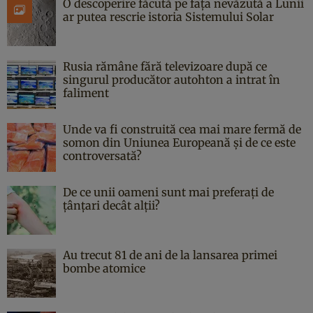
O descoperire făcută pe fața nevăzută a Lunii
ar putea rescrie istoria Sistemului Solar
Rusia rămâne fără televizoare după ce
singurul producător autohton a intrat în
faliment
Unde va fi construită cea mai mare fermă de
somon din Uniunea Europeană și de ce este
controversată?
De ce unii oameni sunt mai preferați de
țânțari decât alții?
Au trecut 81 de ani de la lansarea primei
bombe atomice