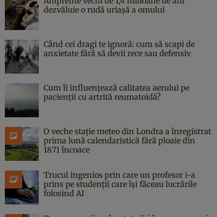
Amprente vechi de 1,4 milioane de ani
dezvăluie o rudă uriașă a omului
Când cei dragi te ignoră: cum să scapi de
anxietate fără să devii rece sau defensiv
Cum îi influențează calitatea aerului pe
pacienții cu artrită reumatoidă?
O veche stație meteo din Londra a înregistrat
prima lună calendaristică fără ploaie din
1871 încoace
Trucul ingenios prin care un profesor i-a
prins pe studenții care își făceau lucrările
folosind AI