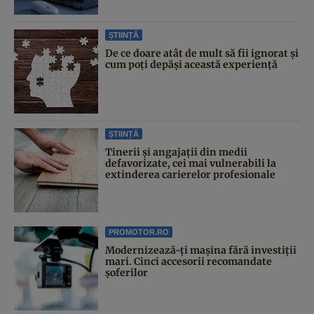
ȘTIINȚĂ
De ce doare atât de mult să fii ignorat și
cum poți depăși această experiență
ȘTIINȚĂ
Tinerii și angajații din medii
defavorizate, cei mai vulnerabili la
extinderea carierelor profesionale
PROMOTOR.RO
Modernizează-ți mașina fără investiții
mari. Cinci accesorii recomandate
șoferilor