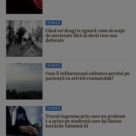
ȘTIINȚĂ
Când cei dragi te ignoră: cum să scapi
de anxietate fără să devii rece sau
defensiv
ȘTIINȚĂ
Cum îi influențează calitatea aerului pe
pacienții cu artrită reumatoidă?
ȘTIINȚĂ
Trucul ingenios prin care un profesor
i-a prins pe studenții care își făceau
lucrările folosind AI