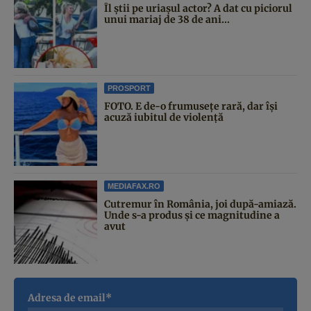
Îl știi pe uriașul actor? A dat cu piciorul
unui mariaj de 38 de ani...
PROSPORT
FOTO. E de-o frumusețe rară, dar își
acuză iubitul de violență
MEDIAFAX.RO
Cutremur în România, joi după-amiază.
Unde s-a produs și ce magnitudine a
avut
Adresa de email*