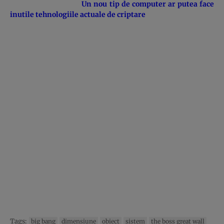
Un nou tip de computer ar putea face
inutile tehnologiile actuale de criptare
Tags:
big bang
dimensiune
obiect
sistem
the boss great wall