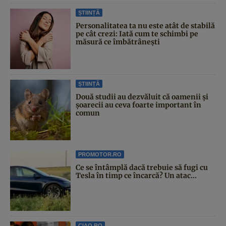
ȘTIINȚĂ
Personalitatea ta nu este atât de stabilă
pe cât crezi: Iată cum te schimbi pe
măsură ce îmbătrânești
ȘTIINȚĂ
Două studii au dezvăluit că oamenii și
șoarecii au ceva foarte important în
comun
PROMOTOR.RO
Ce se întâmplă dacă trebuie să fugi cu
Tesla în timp ce încarcă? Un atac...
CIAO.RO