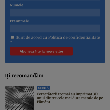
Numele
Prenumele
Sunt de acord cu
Politica de confidentialitate
*
Iți recomandăm
ȘTIINȚĂ
Cercetătorii tocmai au imprimat 3D
unul dintre cele mai dure metale de pe
Pământ