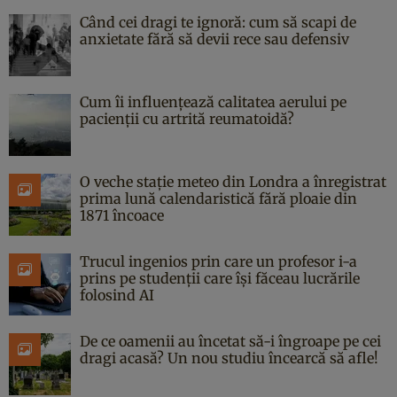
Când cei dragi te ignoră: cum să scapi de
anxietate fără să devii rece sau defensiv
Cum îi influențează calitatea aerului pe
pacienții cu artrită reumatoidă?
O veche stație meteo din Londra a înregistrat
prima lună calendaristică fără ploaie din
1871 încoace
Trucul ingenios prin care un profesor i-a
prins pe studenții care își făceau lucrările
folosind AI
De ce oamenii au încetat să-i îngroape pe cei
dragi acasă? Un nou studiu încearcă să afle!