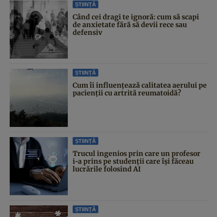
ȘTIINȚĂ
Când cei dragi te ignoră: cum să scapi
de anxietate fără să devii rece sau
defensiv
ȘTIINȚĂ
Cum îi influențează calitatea aerului pe
pacienții cu artrită reumatoidă?
ȘTIINȚĂ
Trucul ingenios prin care un profesor
i-a prins pe studenții care își făceau
lucrările folosind AI
ȘTIINȚĂ