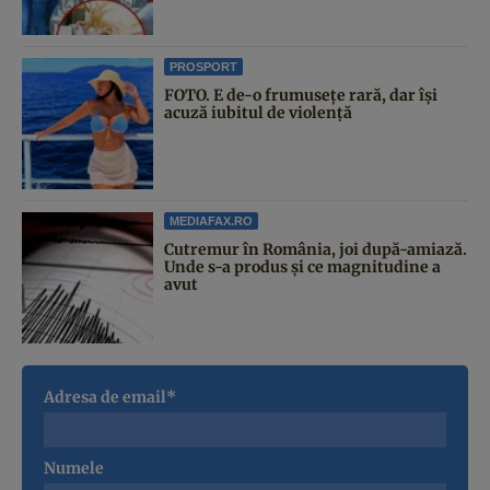
PROSPORT
FOTO. E de-o frumusețe rară, dar își
acuză iubitul de violență
MEDIAFAX.RO
Cutremur în România, joi după-amiază.
Unde s-a produs și ce magnitudine a
avut
Adresa de email*
Numele