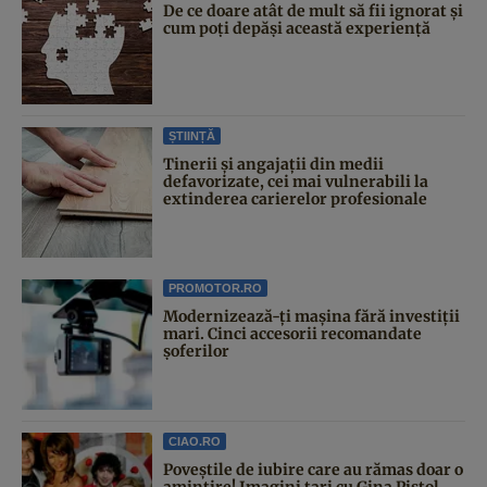
De ce doare atât de mult să fii ignorat și
cum poți depăși această experiență
ȘTIINȚĂ
Tinerii și angajații din medii
defavorizate, cei mai vulnerabili la
extinderea carierelor profesionale
PROMOTOR.RO
Modernizează-ți mașina fără investiții
mari. Cinci accesorii recomandate
șoferilor
CIAO.RO
Poveştile de iubire care au rămas doar o