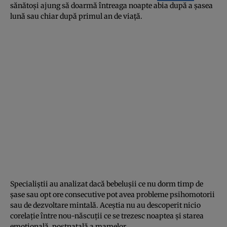
sănătoşi ajung să doarmă întreaga noapte abia după a şasea
lună sau chiar după primul an de viaţă.
Specialiştii au analizat dacă bebeluşii ce nu dorm timp de
şase sau opt ore consecutive pot avea probleme psihomotorii
sau de dezvoltare mintală. Aceştia nu au descoperit nicio
corelaţie între nou-născuţii ce se trezesc noaptea şi starea
emoţională, postnatală a mamelor.