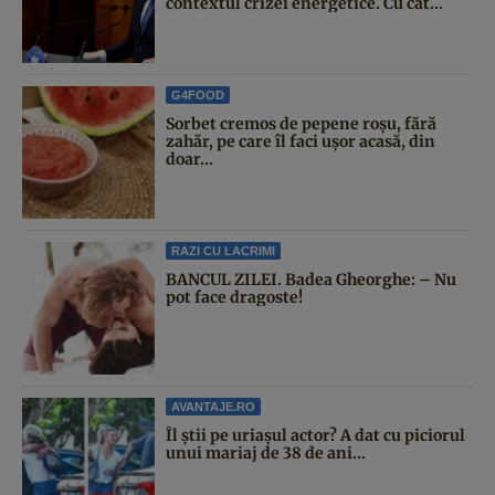
contextul crizei energetice. Cu cât...
G4FOOD
Sorbet cremos de pepene roșu, fără
zahăr, pe care îl faci ușor acasă, din
doar...
RAZI CU LACRIMI
BANCUL ZILEI. Badea Gheorghe: – Nu
pot face dragoste!
AVANTAJE.RO
Îl știi pe uriașul actor? A dat cu piciorul
unui mariaj de 38 de ani...