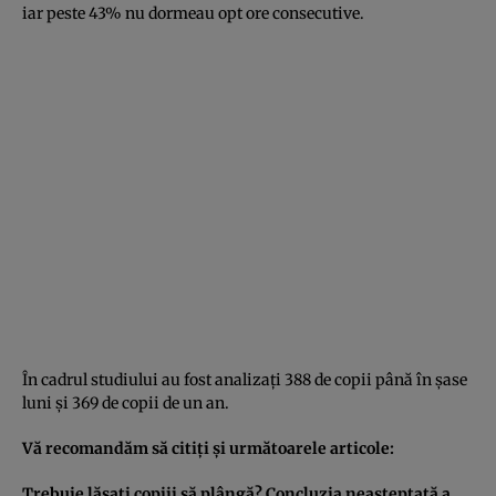
iar peste 43% nu dormeau opt ore consecutive.
În cadrul studiului au fost analizaţi 388 de copii până în şase
luni şi 369 de copii de un an.
Vă recomandăm să citiţi şi următoarele articole:
Trebuie lăsaţi copiii să plângă? Concluzia neaşteptată a