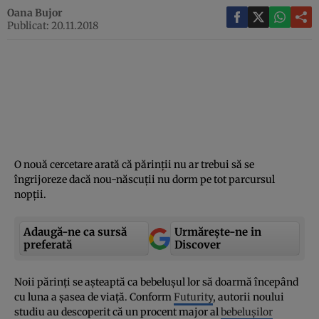
Oana Bujor
Publicat: 20.11.2018
O nouă cercetare arată că părinţii nu ar trebui să se
îngrijoreze dacă nou-născuţii nu dorm pe tot parcursul
nopţii.
Adaugă-ne ca sursă
Urmărește-ne in
preferată
Discover
Noii părinţi se aşteaptă ca bebeluşul lor să doarmă începând
cu luna a şasea de viaţă. Conform
Futurity
, autorii noului
studiu au descoperit că un procent major al
bebeluşilor