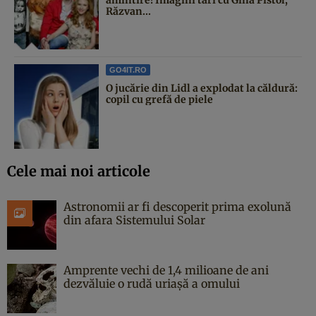
amintire! Imagini tari cu Gina Pistol,
Răzvan...
GO4IT.RO
O jucărie din Lidl a explodat la căldură:
copil cu grefă de piele
Cele mai noi articole
Astronomii ar fi descoperit prima exolună
din afara Sistemului Solar
Amprente vechi de 1,4 milioane de ani
dezvăluie o rudă uriașă a omului