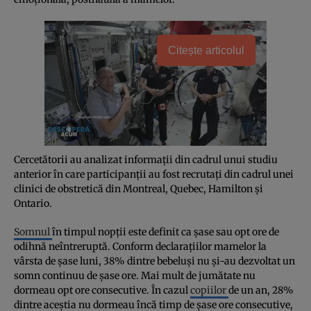
Citește articolul
Cercetătorii au analizat informaţii din cadrul unui studiu
anterior în care participanţii au fost recrutaţi din cadrul unei
clinici de obstretică din Montreal, Quebec, Hamilton şi
Ontario.
Somnul
în timpul nopţii este definit ca şase sau opt ore de
odihnă neîntreruptă. Conform declaraţiilor mamelor la
vârsta de şase luni, 38% dintre bebeluşi nu şi-au dezvoltat un
somn continuu de şase ore. Mai mult de jumătate nu
dormeau opt ore consecutive. În cazul
copiilor
de un an, 28%
dintre aceştia nu dormeau încă timp de şase ore consecutive,